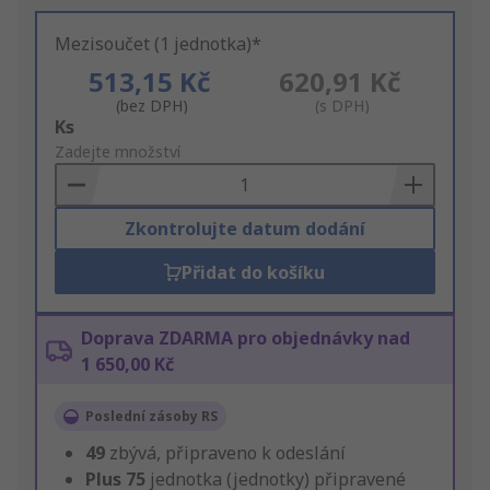
Mezisoučet (1 jednotka)*
513,15 Kč
620,91 Kč
(bez DPH)
(s DPH)
Add
Ks
to
Zadejte množství
Basket
Zkontrolujte datum dodání
Přidat do košíku
Doprava ZDARMA pro objednávky nad
1 650,00 Kč
Poslední zásoby RS
49
zbývá, připraveno k odeslání
Plus
75
jednotka (jednotky) připravené