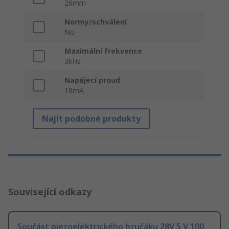
26mm
Normy/schválení
No
Maximální frekvence
3kHz
Napájecí proud
18mA
Najít podobné produkty
Související odkazy
Součást piezoelektrického bzučáku 28V 5 V 100