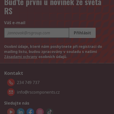
Buďte první u novinek ze světa
RS
Váš e-mail
Přihlásit
Osobní údaje, které nám poskytnete při registraci do
mailing listu, budou zpracovány v souladu s našimi
Zásadami ochrany
osobních údajů.
Kontakt
234 749 737
info@rscomponents.cz
Sledujte nás