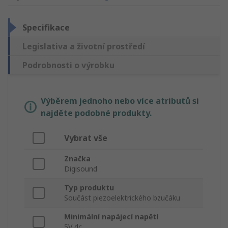
Specifikace
Legislativa a životní prostředí
Podrobnosti o výrobku
Výběrem jednoho nebo více atributů si
najděte podobné produkty.
Vybrat vše
Značka
Digisound
Typ produktu
Součást piezoelektrického bzučáku
Minimální napájecí napětí
5V dc