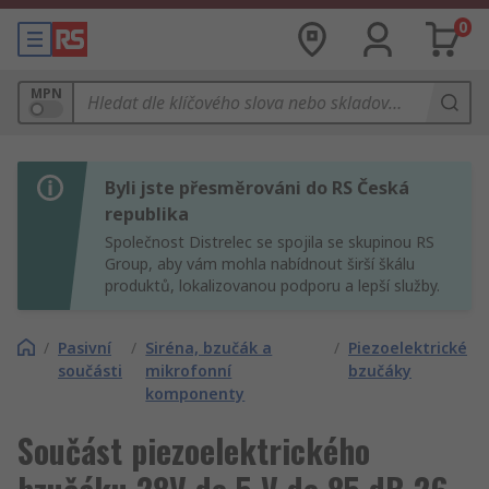
0
MPN
Byli jste přesměrováni do RS Česká
republika
Společnost Distrelec se spojila se skupinou RS
Group, aby vám mohla nabídnout širší škálu
produktů, lokalizovanou podporu a lepší služby.
/
Pasivní
/
Siréna, bzučák a
/
Piezoelektrické
součásti
mikrofonní
bzučáky
komponenty
Součást piezoelektrického