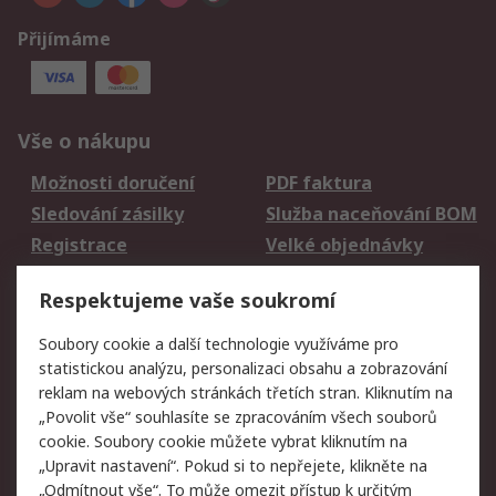
Přijímáme
Vše o nákupu
Možnosti doručení
PDF faktura
Sledování zásilky
Služba naceňování BOM
Registrace
Velké objednávky
Vrácení zboží
Respektujeme vaše soukromí
Právní
Soubory cookie a další technologie využíváme pro
statistickou analýzu, personalizaci obsahu a zobrazování
Autorská práva
Obchodní podmínky
reklam na webových stránkách třetích stran. Kliknutím na
společnosti RS
„Povolit vše“ souhlasíte se zpracováním všech souborů
Prohlášení o ochraně
Zabezpečení
cookie. Soubory cookie můžete vybrat kliknutím na
údajů
elektronické pošty
„Upravit nastavení“. Pokud si to nepřejete, klikněte na
Zásady pro soubory
Zásady ochrany
„Odmítnout vše“. To může omezit přístup k určitým