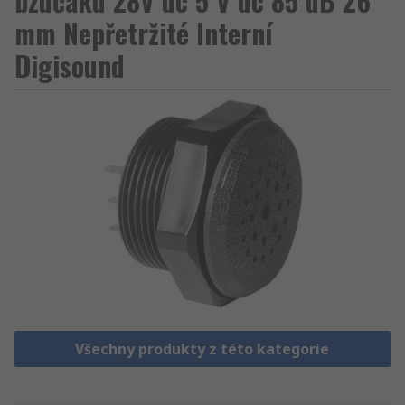
bzučáku 28V dc 5 V dc 85 dB 26
mm Nepřetržité Interní
Digisound
Všechny produkty z této kategorie