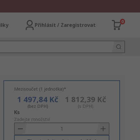
0
ilky
Přihlásit / Zaregistrovat
Mezisoučet (1 jednotka)*
1 497,84 Kč
1 812,39 Kč
(bez DPH)
(s DPH)
Add
Ks
to
Zadejte množství
Basket