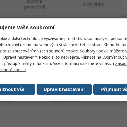
životní
o výrobku
prostředí
ujeme vaše soukromí
ajděte podobné produkty.
kie a další technologie využíváme pro statistickou analýzu, personal
Hodnota
brazování reklam na webových stránkách třetích stran. Kliknutím na 
síte se zpracováním všech souborů cookie. Soubory cookie můžete 
Impacto
a „Upravit nastavení“. Pokud si to nepřejete, klikněte na „Odmítnout v
 přístup k určitým funkcím. Více informací naleznete v našich
Zásad
ktu
Opěrka zad
souborů cookie
.
Síť
Černá
ítnout vše
Upravit nastavení
Přijmout v
válení
ISO 9001:2008