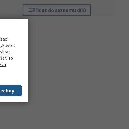
Přidat do seznamu dílů
izaci
„Povolit
vybrat
še“. To
ách
šechny