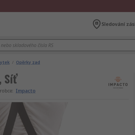
Sledování zás
bytek
/
Opěrky zad
 Síť
robce
:
Impacto