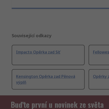
Související odkazy
Impacto Opěrka zad Síť
Fellowes
Kensington Opěrka zad Pěnová
Opěrky 
výplň
Buďte první u novinek ze světa