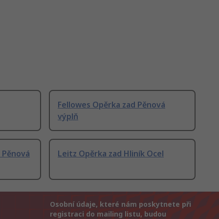
Fellowes Opěrka zad Pěnová
výplň
, Pěnová
Leitz Opěrka zad Hliník Ocel
Osobní údaje, které nám poskytnete při
registraci do mailing listu, budou