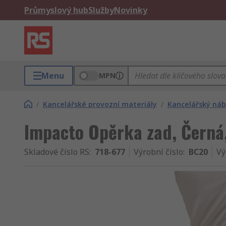
Průmyslový hub
Služby
Novinky
Menu
MPN
/
Kancelářské provozní materiály
/
Kancelářský ná
Impacto Opěrka zad, Černá,
Skladové číslo RS
:
718-677
Výrobní číslo
:
BC20
Vý