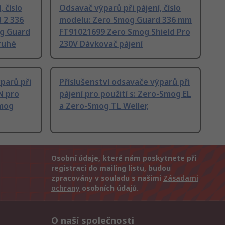
 číslo
Odsavač výparů při pájení, číslo
 2 336
modelu: Zero Smog Guard 336 mm
g Guard
FT91021699 Zero Smog Shield Pro
ruhé
230V Dávkovač pájení
parů při
Příslušenství odsavače výparů při
N pro
pájení pro použití s: Zero-Smog EL
Smog
a Zero-Smog TL Weller,
Osobní údaje, které nám poskytnete při
registraci do mailing listu, budou
zpracovány v souladu s našimi
Zásadami
ochrany
osobních údajů.
O naší společnosti