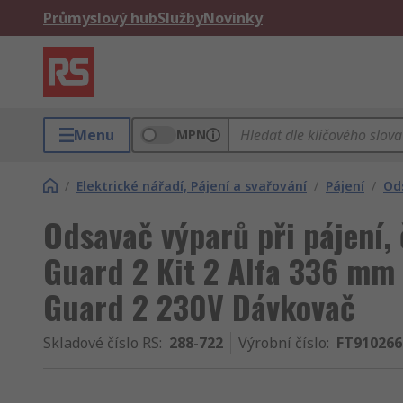
Průmyslový hub
Služby
Novinky
Menu
MPN
/
Elektrické nářadí, Pájení a svařování
/
Pájení
/
Od
Odsavač výparů při pájení,
Guard 2 Kit 2 Alfa 336 m
Guard 2 230V Dávkovač
Skladové číslo RS
:
288-722
Výrobní číslo
:
FT910266