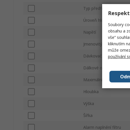
Typ předfiltru
Respekt
Úroveň hluku
Soubory coo
obsahu a zo
Napětí
vše“ souhla
kliknutím n
Jmenovitý výkon
může omezit
Dávkovač pájení druhé c
používání 
Dálkové ovládání
Odm
Maximální průtok vzduc
Hloubka
Výška
Šířka
Alarm naplnění filtru