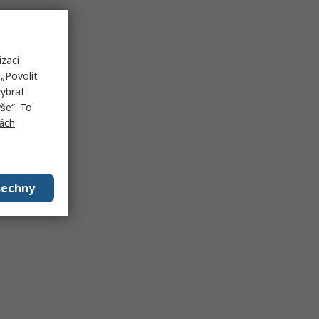
izaci
„Povolit
vybrat
še“. To
ách
šechny