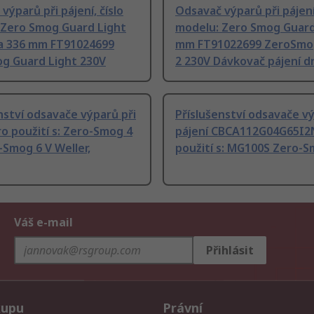
výparů při pájení, číslo
Odsavač výparů při pájení,
 Zero Smog Guard Light
modelu: Zero Smog Guard
fa 336 mm FT91024699
mm FT91022699 ZeroSmo
g Guard Light 230V
2 230V Dávkovač pájení d
nství odsavače výparů při
Příslušenství odsavače vý
ro použití s: Zero-Smog 4
pájení CBCA112G04G65I2
-Smog 6 V Weller,
použití s: MG100S Zero-
Váš e-mail
Přihlásit
kupu
Právní