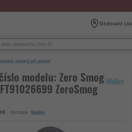
Sledování zás
savače výparů při pájení
 číslo modelu: Zero Smog
m FT91026699 ZeroSmog
99
Výrobce
:
Weller