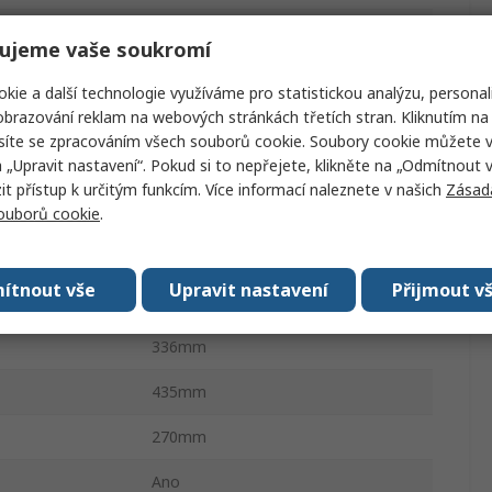
Epm1 75%
ujeme vaše soukromí
50dBA
kie a další technologie využíváme pro statistickou analýzu, personal
brazování reklam na webových stránkách třetích stran. Kliknutím na 
230V
síte se zpracováním všech souborů cookie. Soubory cookie můžete 
a „Upravit nastavení“. Pokud si to nepřejete, klikněte na „Odmítnout v
142W
 přístup k určitým funkcím. Více informací naleznete v našich
Zásad
ívky ESD
Ano
souborů cookie
.
Ano
ítnout vše
Upravit nastavení
Přijmout v
hu
200m³/h
336mm
435mm
270mm
Ano