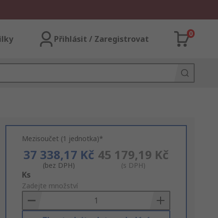
0
ilky
Přihlásit / Zaregistrovat
Mezisoučet (1 jednotka)*
37 338,17 Kč
45 179,19 Kč
(bez DPH)
(s DPH)
Add
Ks
to
Zadejte množství
Basket