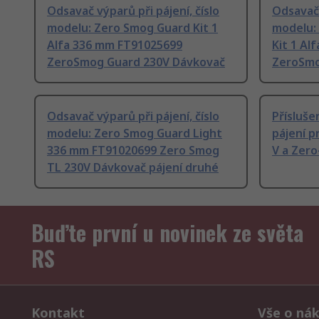
Odsavač výparů při pájení, číslo
Odsavač 
modelu: Zero Smog Guard Kit 1
modelu:
Alfa 336 mm FT91025699
Kit 1 Al
ZeroSmog Guard 230V Dávkovač
ZeroSmo
Odsavač výparů při pájení, číslo
Přísluše
modelu: Zero Smog Guard Light
pájení p
336 mm FT91020699 Zero Smog
V a Zero
TL 230V Dávkovač pájení druhé
Buďte první u novinek ze světa
RS
Kontakt
Vše o ná