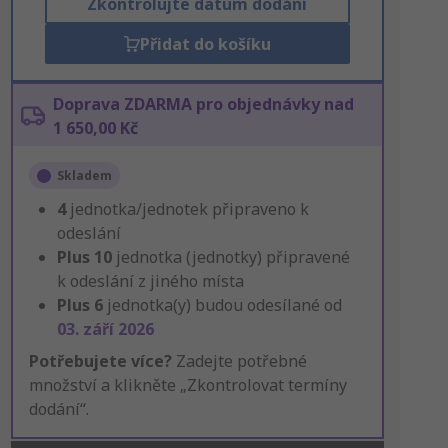
Zkontrolujte datum dodání
Přidat do košíku
Doprava ZDARMA pro objednávky nad
1 650,00 Kč
Skladem
4
jednotka/jednotek připraveno k
odeslání
Plus
10
jednotka (jednotky) připravené
k odeslání z jiného místa
Plus
6
jednotka(y) budou odesílané od
03. září 2026
Potřebujete více?
Zadejte potřebné
množství a klikněte „Zkontrolovat termíny
dodání“.