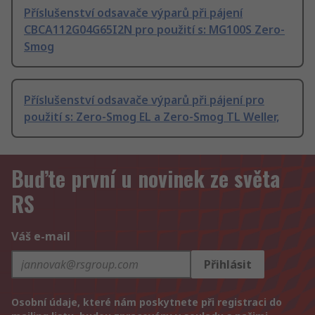
Příslušenství odsavače výparů při pájení
CBCA112G04G65I2N pro použití s: MG100S Zero-
Smog
Příslušenství odsavače výparů při pájení pro
použití s: Zero-Smog EL a Zero-Smog TL Weller,
Buďte první u novinek ze světa
RS
Váš e-mail
Přihlásit
Osobní údaje, které nám poskytnete při registraci do