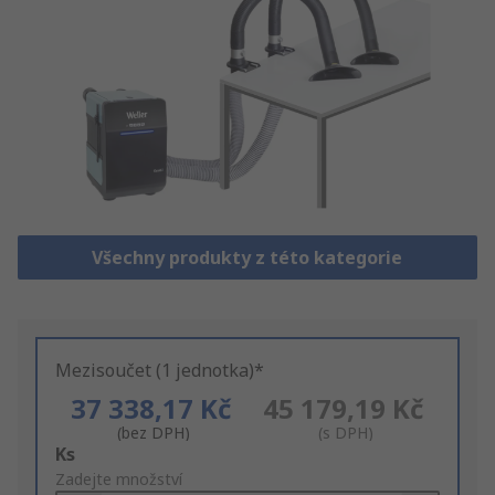
Všechny produkty z této kategorie
Mezisoučet (1 jednotka)*
37 338,17 Kč
45 179,19 Kč
(bez DPH)
(s DPH)
Add
Ks
to
Zadejte množství