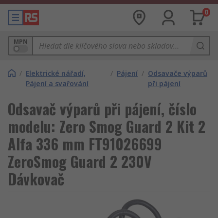
0
MPN
/
Elektrické nářadí,
/
Pájení
/
Odsavače výparů
Pájení a svařování
při pájení
Odsavač výparů při pájení, číslo
modelu: Zero Smog Guard 2 Kit 2
Alfa 336 mm FT91026699
ZeroSmog Guard 2 230V
Dávkovač