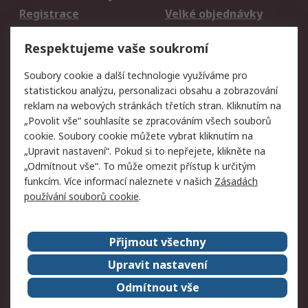
Registrace
Velké objednávky
Vrácení zboží
Respektujeme vaše soukromí
Právní
Soubory cookie a další technologie využíváme pro
statistickou analýzu, personalizaci obsahu a zobrazování
Autorská práva
Obchodní podmínky
reklam na webových stránkách třetích stran. Kliknutím na
společnosti RS
„Povolit vše“ souhlasíte se zpracováním všech souborů
Prohlášení o ochraně
Zabezpečení
cookie. Soubory cookie můžete vybrat kliknutím na
údajů
elektronické pošty
„Upravit nastavení“. Pokud si to nepřejete, klikněte na
Zásady pro soubory
Zásady ochrany
„Odmítnout vše“. To může omezit přístup k určitým
cookie
osobních údajů
funkcím. Více informací naleznete v našich
Zásadách
používání souborů cookie
.
O naší společnosti
Přijmout všechny
Celosvětově
Kontakt
O naší společnosti
RS Group
Upravit nastavení
Kariéra
Ocenění
Odmítnout vše
ESG