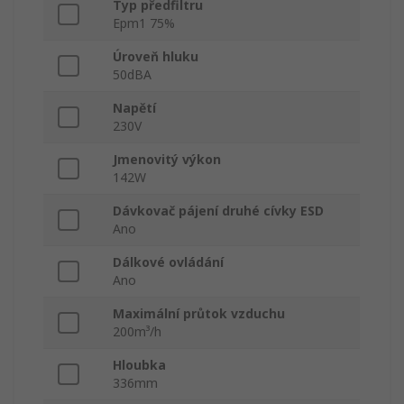
Typ předfiltru
Epm1 75%
Úroveň hluku
50dBA
Napětí
230V
Jmenovitý výkon
142W
Dávkovač pájení druhé cívky ESD
Ano
Dálkové ovládání
Ano
Maximální průtok vzduchu
200m³/h
Hloubka
336mm