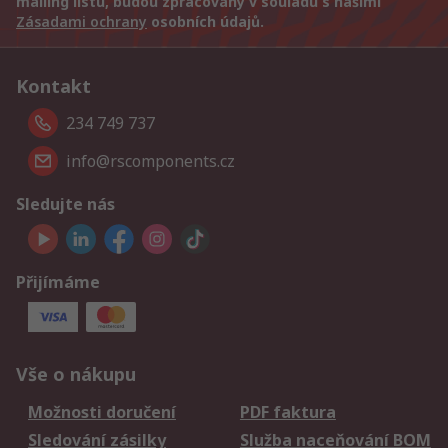
mailing listu, budou zpracovány v souladu s našimi
Zásadami ochrany
osobních údajů.
Kontakt
234 749 737
info@rscomponents.cz
Sledujte nás
Přijímáme
Vše o nákupu
Možnosti doručení
PDF faktura
Sledování zásilky
Služba naceňování BOM