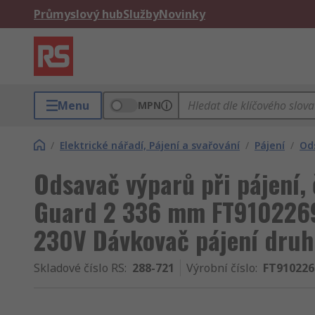
Průmyslový hub
Služby
Novinky
Menu
MPN
/
Elektrické nářadí, Pájení a svařování
/
Pájení
/
Od
Odsavač výparů při pájení,
Guard 2 336 mm FT910226
230V Dávkovač pájení druh
Skladové číslo RS
:
288-721
Výrobní číslo
:
FT910226