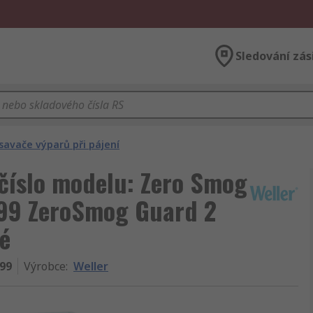
Sledování zás
savače výparů při pájení
 číslo modelu: Zero Smog
99 ZeroSmog Guard 2
é
99
Výrobce
:
Weller