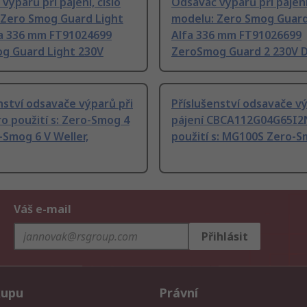
výparů při pájení, číslo
Odsavač výparů při pájení,
 Zero Smog Guard Light
modelu: Zero Smog Guard 
fa 336 mm FT91024699
Alfa 336 mm FT91026699
g Guard Light 230V
ZeroSmog Guard 2 230V 
nství odsavače výparů při
Příslušenství odsavače vý
ro použití s: Zero-Smog 4
pájení CBCA112G04G65I2
-Smog 6 V Weller,
použití s: MG100S Zero-
Váš e-mail
Přihlásit
kupu
Právní