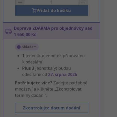
Basket
Přidat do košíku
Doprava ZDARMA pro objednávky nad
1 650,00 Kč
Skladem
1
jednotka/jednotek připraveno
k odeslání
Plus
3
jednotka(y) budou
odesílané od
27. srpna 2026
Potřebujete více?
Zadejte potřebné
množství a klikněte „Zkontrolovat
termíny dodání“.
Zkontrolujte datum dodání