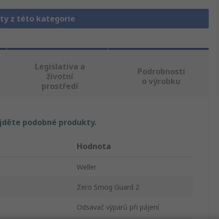
ty z této kategorie
Legislativa a
Podrobnosti
životní
o výrobku
prostředí
ajděte podobné produkty.
Hodnota
Weller
Zero Smog Guard 2
Odsavač výparů při pájení