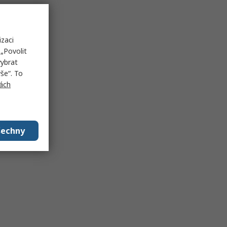
izaci
„Povolit
vybrat
še“. To
ách
šechny