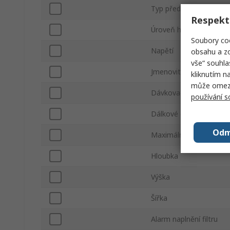
Typ předfiltru
Respekt
Úroveň hluku
Soubory coo
Napětí
obsahu a zo
vše“ souhla
Jmenovitý výkon
kliknutím n
může omezit
Dávkovač pájení druhé 
používání 
Dálkové ovládání
Odm
Maximální průtok vzdu
Hloubka
Výška
Šířka
Alarm naplnění filtru