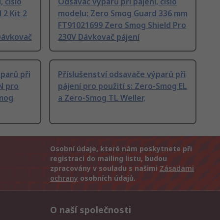
 číslo
Odsavač výparů při pájení, číslo
2 Kit 2
modelu: Zero Smog Guard 336 mm
FT91021699 Zero Smog Shield Pro
Dávkovač
230V Dávkovač pájení
parů při
Příslušenství odsavače výparů při
N pro
pájení pro použití s: Zero-Smog EL
Smog
a Zero-Smog TL Weller,
Osobní údaje, které nám poskytnete při
registraci do mailing listu, budou
zpracovány v souladu s našimi
Zásadami
ochrany
osobních údajů.
O naší společnosti