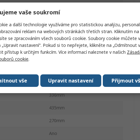
Epm1 75%
ujeme vaše soukromí
50dBA
kie a další technologie využíváme pro statistickou analýzu, personal
230V
brazování reklam na webových stránkách třetích stran. Kliknutím na 
síte se zpracováním všech souborů cookie. Soubory cookie můžete 
142W
a „Upravit nastavení“. Pokud si to nepřejete, klikněte na „Odmítnout v
 přístup k určitým funkcím. Více informací naleznete v našich
Zásad
cívky ESD
Ano
souborů cookie
.
Ano
ítnout vše
Upravit nastavení
Přijmout v
chu
200m³/h
336mm
435mm
270mm
Ano