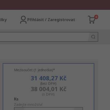
0
ilky
Přihlásit / Zaregistrovat
Mezisoučet (1 jednotka)*
31 408,27 Kč
(bez DPH)
38 004,01 Kč
(s DPH)
Add
Ks
to
Zadejte množství