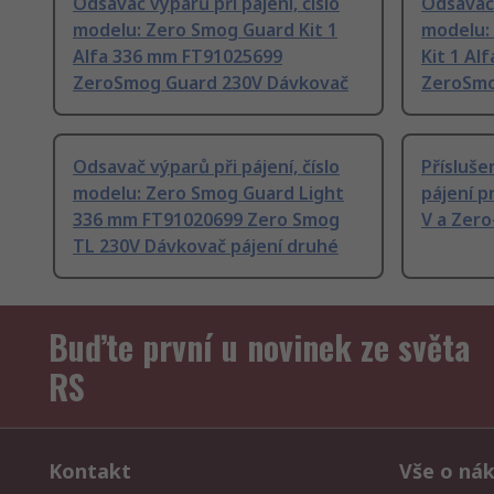
Odsavač výparů při pájení, číslo
Odsavač 
modelu: Zero Smog Guard Kit 1
modelu:
Alfa 336 mm FT91025699
Kit 1 Al
ZeroSmog Guard 230V Dávkovač
ZeroSmo
Odsavač výparů při pájení, číslo
Přísluše
modelu: Zero Smog Guard Light
pájení p
336 mm FT91020699 Zero Smog
V a Zero
TL 230V Dávkovač pájení druhé
Buďte první u novinek ze světa
RS
Kontakt
Vše o ná