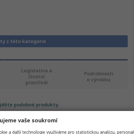
ty z této kategorie
Legislativa a
Podrobnosti
životní
o výrobku
prostředí
ajděte podobné produkty.
Hodnota
ujeme vaše soukromí
kie a další technologie využíváme pro statistickou analýzu, personal
Bulgin