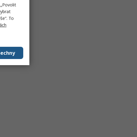
„Povolit
vybrat
še“. To
ách
šechny