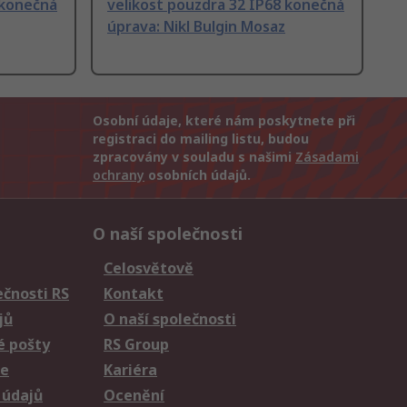
 konečná
velikost pouzdra 32 IP68 konečná
úprava: Nikl Bulgin Mosaz
Osobní údaje, které nám poskytnete při
registraci do mailing listu, budou
zpracovány v souladu s našimi
Zásadami
ochrany
osobních údajů.
O naší společnosti
Celosvětově
čnosti RS
Kontakt
jů
O naší společnosti
é pošty
RS Group
ie
Kariéra
 údajů
Ocenění