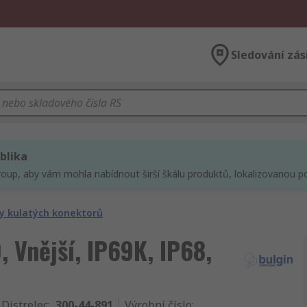
Sledování zás
blika
roup, aby vám mohla nabídnout širší škálu produktů, lokalizovanou po
y kulatých konektorů
 Vnější, IP69K, IP68,
 Distrelec
:
300-44-891
Výrobní číslo
: