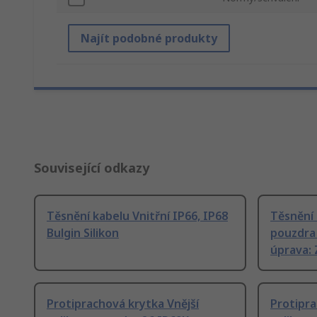
Najít podobné produkty
Související odkazy
Těsnění kabelu Vnitřní IP66, IP68
Těsnění 
Bulgin Silikon
pouzdra
úprava: 
Protiprachová krytka Vnější
Protipra