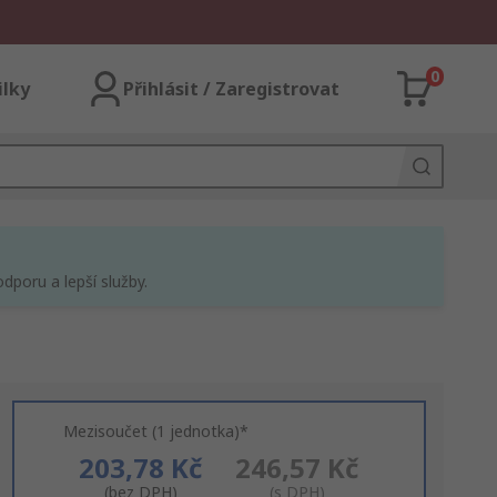
0
ilky
Přihlásit / Zaregistrovat
dporu a lepší služby.
Mezisoučet (1 jednotka)*
203,78 Kč
246,57 Kč
(bez DPH)
(s DPH)