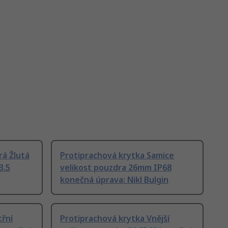
á Žlutá
Protiprachová krytka Samice
3.5
velikost pouzdra 26mm IP68
konečná úprava: Nikl Bulgin
třní
Protiprachová krytka Vnější