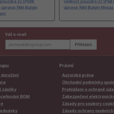
 pouzdra 32 IP69K
velikost pouzdra 32 IP68
úprava: Nikl Bulgin
úprava: Nikl Bulgin Mosaz
ast
Váš e-mail
Přihlásit
kupu
Právní
 doručení
Autorská práva
ura
Obchodní podmínky spole
 zásilky
Prohlášení o ochraně úda
aceňování BOM
Zabezpečení elektronick
ce
Zásady pro soubory cook
jednávky
Zásady ochrany osobních