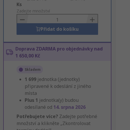
Add
Ks
to
Zadejte množství
Basket
Přidat do košíku
Doprava ZDARMA pro objednávky nad
1 650,00 Kč
Skladem
1 699
jednotka (jednotky)
připravené k odeslání z jiného
místa
Plus
1
jednotka(y) budou
odesílané od
14. srpna 2026
Potřebujete více?
Zadejte potřebné
množství a klikněte „Zkontrolovat