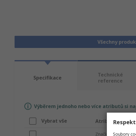
Všechny produk
Technické
Specifikace
reference
Výběrem jednoho nebo více atributů si n
Vybrat vše
Atribut
Respekt
Soubory coo
Značka