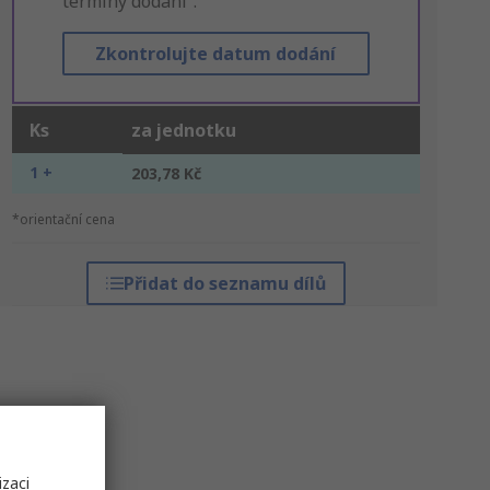
termíny dodání“.
Zkontrolujte datum dodání
Ks
za jednotku
1 +
203,78 Kč
*orientační cena
Přidat do seznamu dílů
izaci