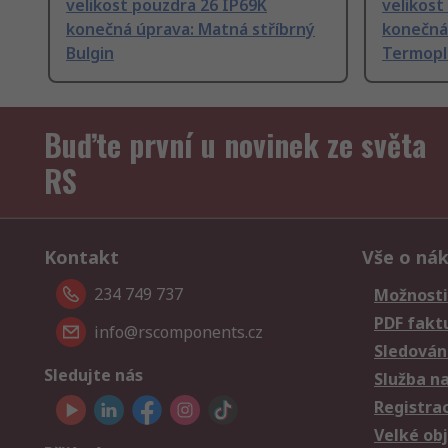
velikost pouzdra 26 IP69K
velikost
konečná úprava: Matná stříbrný
konečná 
Bulgin
Termopl
Buďte první u novinek ze světa
RS
Kontakt
Vše o ná
234 749 737
Možnosti
PDF fakt
info@rscomponents.cz
Sledování
Sledujte nás
Služba n
Registra
Velké ob