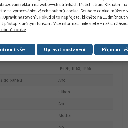
brazování reklam na webových stránkách třetích stran. Kliknutím na 
Vnější
síte se zpracováním všech souborů cookie. Soubory cookie můžete 
a „Upravit nastavení“. Pokud si to nepřejete, klikněte na „Odmítnout v
Těsnění kabelu
 přístup k určitým funkcím. Více informací naleznete v našich
Zásad
souborů cookie
.
Těsnicí krytka
Ne
ítnout vše
Upravit nastavení
Přijmout v
4000
IP69K, IP68, IP66
ž do panelu
Ano
Silikon
Ano
Modrá
No