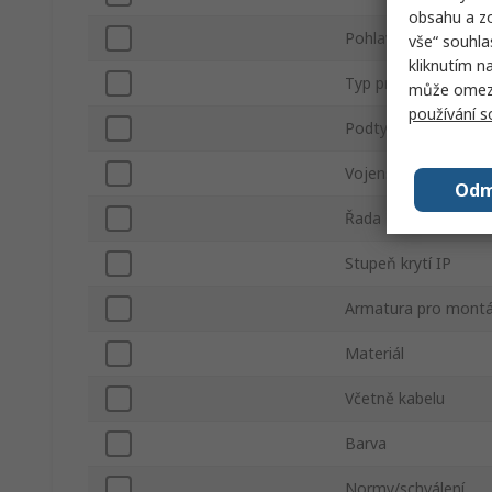
obsahu a zo
Pohlaví
vše“ souhla
kliknutím n
Typ produktu
může omezit
používání 
Podtyp
Vojenská norma
Odm
Řada
Stupeň krytí IP
Armatura pro montá
Materiál
Včetně kabelu
Barva
Normy/schválení