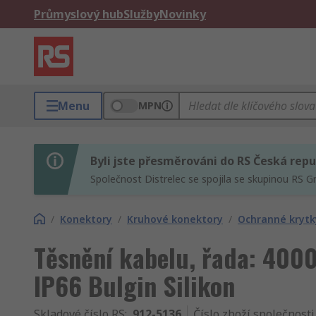
Průmyslový hub
Služby
Novinky
Menu
MPN
Byli jste přesměrováni do RS Česká repu
Společnost Distrelec se spojila se skupinou RS G
/
Konektory
/
Kruhové konektory
/
Ochranné krytk
Těsnění kabelu, řada: 4000,
IP66 Bulgin Silikon
Skladové číslo RS
:
912-5136
Číslo zboží společnosti