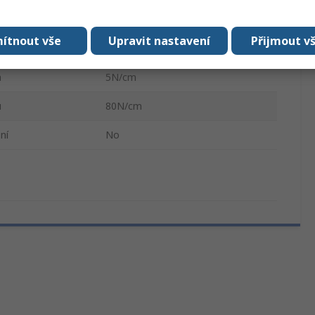
a
Přírodní pryž
ítnout vše
Upravit nastavení
Přijmout v
v
4974
a
5N/cm
u
80N/cm
ní
No