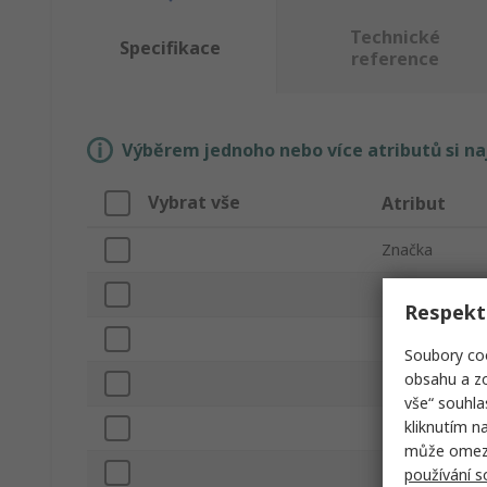
Technické
Specifikace
reference
Výběrem jednoho nebo více atributů si n
Vybrat vše
Atribut
Značka
Typ pásky
Respekt
Pomocný mate
Soubory coo
obsahu a zo
Typ produktu
vše“ souhla
kliknutím n
Tloušťka
může omezit
Barva
používání 