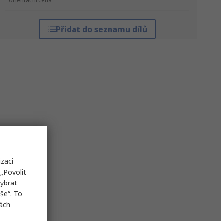
*orientační cena
Přidat do seznamu dílů
izaci
„Povolit
vybrat
še“. To
ách