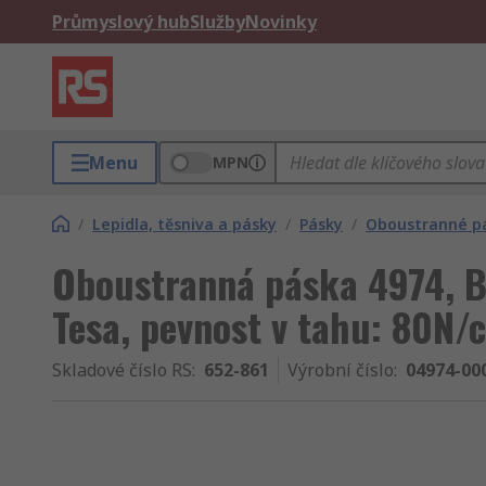
Průmyslový hub
Služby
Novinky
Menu
MPN
/
Lepidla, těsniva a pásky
/
Pásky
/
Oboustranné p
Oboustranná páska 4974, B
Tesa, pevnost v tahu: 80N/
Skladové číslo RS
:
652-861
Výrobní číslo
:
04974-00