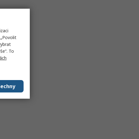
izaci
„Povolit
vybrat
še“. To
ách
šechny