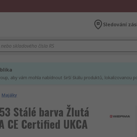
Sledování zás
blika
roup, aby vám mohla nabídnout širší škálu produktů, lokalizovanou po
Majáky
3 Stálé barva Žlutá
 CE Certified UKCA