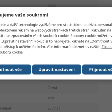
Maják
ujeme vaše soukromí
Stálé
kie a další technologie využíváme pro statistickou analýzu, personal
Žlutá
brazování reklam na webových stránkách třetích stran. Kliknutím na 
síte se zpracováním všech souborů cookie. Soubory cookie můžete 
Polykarbonát
a „Upravit nastavení“. Pokud si to nepřejete, klikněte na „Odmítnout v
 přístup k určitým funkcím. Více informací naleznete v našich
Zásad
LED
souborů cookie
.
40mA
Základna
ítnout vše
Upravit nastavení
Přijmout v
St.
Černá
Ano
í napětí
230V ac