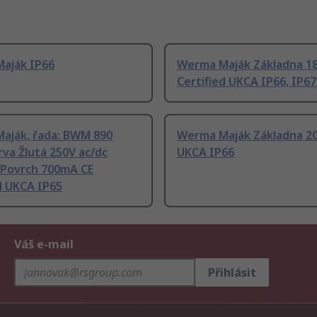
aják IP66
Werma Maják Základna 1
Certified UKCA IP66, IP67
aják, řada: BWM 890
Werma Maják Základna 2
rva Žlutá 250V ac/dc
UKCA IP66
 Povrch 700mA CE
d UKCA IP65
Váš e-mail
Přihlásit