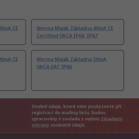
80mA CE
Werma Maják Základna 40mA CE
Certified UKCA IP66, IP67
00mA CE
Werma Maják Základna 50mA
UKCA EAC IP66
Osobní údaje, které nám poskytnete při
registraci do mailing listu, budou
zpracovány v souladu s našimi
Zásadami
ochrany
osobních údajů.