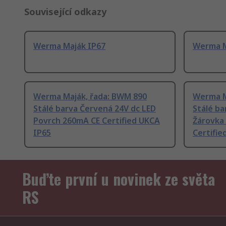
Související odkazy
Werma Maják IP67
Werma M
Werma Maják, řada: BWM 890
Werma M
Stálé barva Červená 24V dc LED
Stálé ba
Povrch 260mA CE Certified UKCA
Žárovka
IP65
Certifie
Buďte první u novinek ze světa
RS