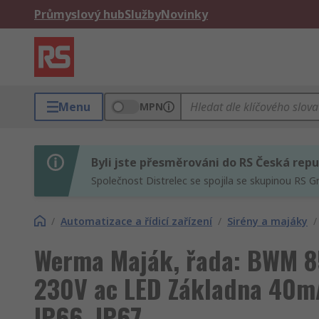
Průmyslový hub
Služby
Novinky
Menu
MPN
Byli jste přesměrováni do RS Česká repu
Společnost Distrelec se spojila se skupinou RS G
/
Automatizace a řídicí zařízení
/
Sirény a majáky
/
Werma Maják, řada: BWM 85
230V ac LED Základna 40mA
IP66, IP67