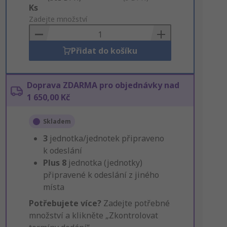
Add
Ks
to
Zadejte množství
Basket
Přidat do košíku
Doprava ZDARMA pro objednávky nad
1 650,00 Kč
Skladem
3
jednotka/jednotek připraveno
k odeslání
Plus
8
jednotka (jednotky)
připravené k odeslání z jiného
místa
Potřebujete více?
Zadejte potřebné
množství a klikněte „Zkontrolovat