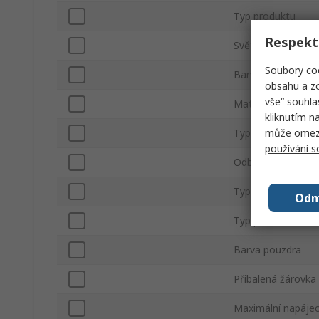
Typ produktu
Respekt
Světelný efekt
Soubory coo
Barva čočky
obsahu a zo
vše“ souhla
Materiál pouzdra
kliknutím n
může omezit
Typ žárovky
používání 
Odběr proudu
Typ montáže
Odm
Typ proudu
Barva pouzdra
Přibalená žárovka
Maximální napájec