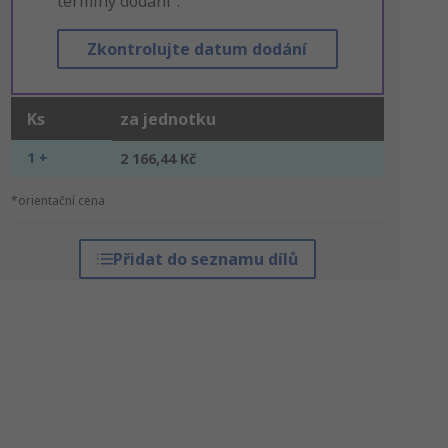
termíny dodání“.
Zkontrolujte datum dodání
Ks
za jednotku
1 +
2 166,44 Kč
*orientační cena
Přidat do seznamu dílů