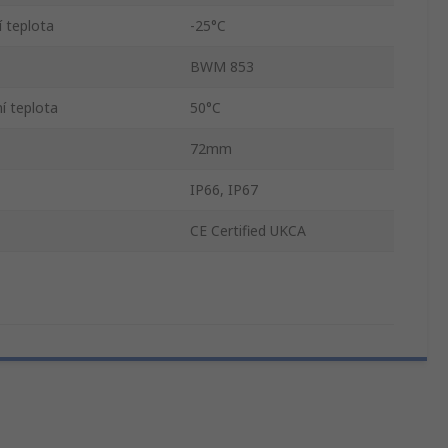
í teplota
-25°C
BWM 853
í teplota
50°C
72mm
IP66, IP67
CE Certified UKCA