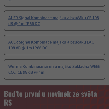
AUER Signal Kombinace majáku a bzučáku CE 108
dB @ 1m IP66 DC
AUER Signal Kombinace majáku a bzučáku EAC
108 dB @ 1m IP66 DC
Werma Kombinace sirén a majáků Základna WEEE
CCC, CE 98 dB @ 1m
Buďte první u novinek ze světa
RS