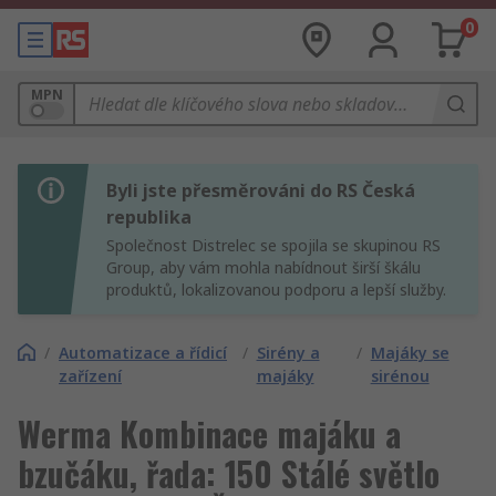
0
MPN
Byli jste přesměrováni do RS Česká
republika
Společnost Distrelec se spojila se skupinou RS
Group, aby vám mohla nabídnout širší škálu
produktů, lokalizovanou podporu a lepší služby.
/
Automatizace a řídicí
/
Sirény a
/
Majáky se
zařízení
majáky
sirénou
Werma Kombinace majáku a
bzučáku, řada: 150 Stálé světlo