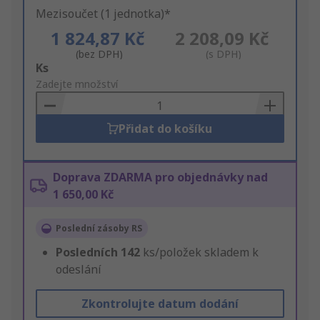
Mezisoučet (1 jednotka)*
1 824,87 Kč
2 208,09 Kč
(bez DPH)
(s DPH)
Add
Ks
to
Zadejte množství
Basket
Přidat do košíku
Doprava ZDARMA pro objednávky nad
1 650,00 Kč
Poslední zásoby RS
Posledních
142
ks/položek skladem k
odeslání
Zkontrolujte datum dodání