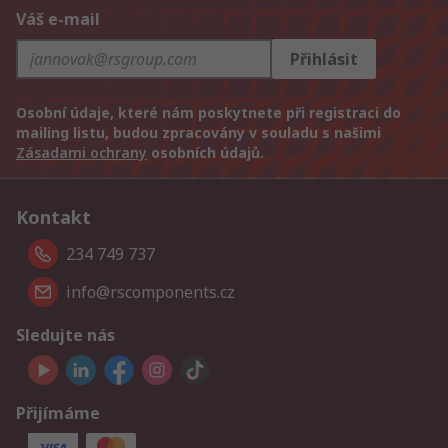
Váš e-mail
Přihlásit
Osobní údaje, které nám poskytnete při registraci do
mailing listu, budou zpracovány v souladu s našimi
Zásadami ochrany
osobních údajů.
Kontakt
234 749 737
info@rscomponents.cz
Sledujte nás
Přijímáme