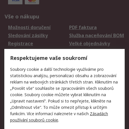
Vše o nákupu
Možnosti doručení
PDF faktura
Sledování zásilky
Služba naceňování BOM
Registrace
Velké objednávky
Vrácení zboží
Respektujeme vaše soukromí
Právní
Soubory cookie a další technologie využíváme pro
statistickou analýzu, personalizaci obsahu a zobrazování
Autorská práva
Obchodní podmínky
reklam na webových stránkách třetích stran. Kliknutím na
společnosti RS
„Povolit vše“ souhlasíte se zpracováním všech souborů
Prohlášení o ochraně
Zabezpečení
cookie. Soubory cookie můžete vybrat kliknutím na
údajů
elektronické pošty
„Upravit nastavení“. Pokud si to nepřejete, klikněte na
Zásady pro soubory
Zásady ochrany
„Odmítnout vše“. To může omezit přístup k určitým
cookie
osobních údajů
funkcím. Více informací naleznete v našich
Zásadách
používání souborů cookie
.
O naší společnosti