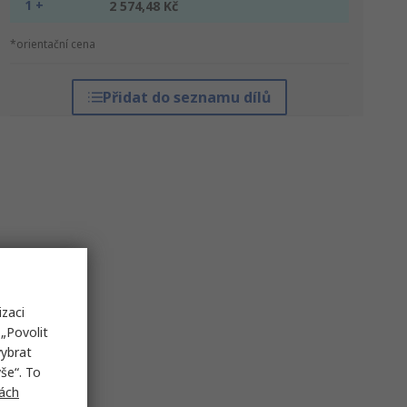
1 +
2 574,48 Kč
*orientační cena
Přidat do seznamu dílů
izaci
„Povolit
vybrat
še“. To
ách