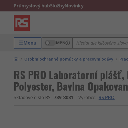
Průmyslový hub
Služby
Novinky
Menu
MPN
/
Osobní ochranné pomůcky a pracovní oděvy
/
Pra
RS PRO Laboratorní plášť, B
Polyester, Bavlna Opakovan
Skladové číslo RS
:
789-8081
Výrobce
:
RS PRO