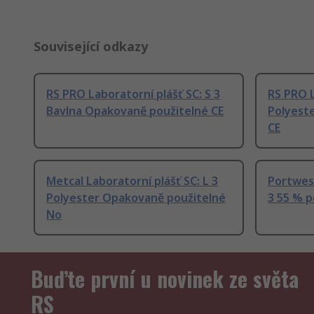
Související odkazy
RS PRO Laboratorní plášť SC: S 3
RS PRO L
Bavlna Opakovaně použitelné CE
Polyest
CE
Metcal Laboratorní plášť SC: L 3
Portwest
Polyester Opakovaně použitelné
3 55 % p
No
Buďte první u novinek ze světa
RS