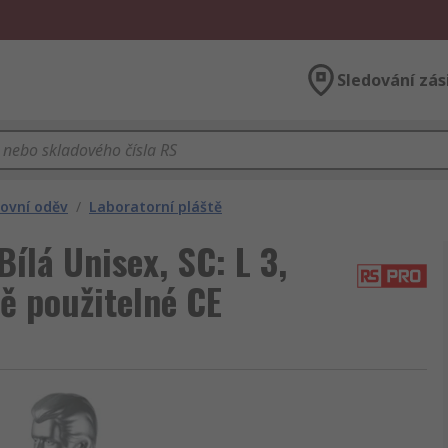
Sledování zás
covní oděv
/
Laboratorní pláště
ílá Unisex, SC: L 3,
ě použitelné CE