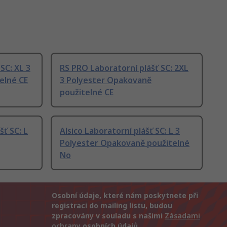
SC: XL 3
RS PRO Laboratorní plášť SC: 2XL
elné CE
3 Polyester Opakovaně
použitelné CE
ť SC: L
Alsico Laboratorní plášť SC: L 3
Polyester Opakovaně použitelné
No
Osobní údaje, které nám poskytnete při
registraci do mailing listu, budou
zpracovány v souladu s našimi
Zásadami
ochrany
osobních údajů.