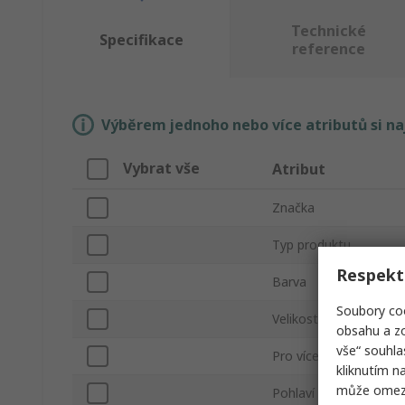
Technické
Specifikace
reference
Výběrem jednoho nebo více atributů si n
Vybrat vše
Atribut
Značka
Typ produktu
Respekt
Barva
Soubory coo
Velikost
obsahu a zo
vše“ souhla
Pro více použití/jedno
kliknutím n
může omezit
Pohlaví