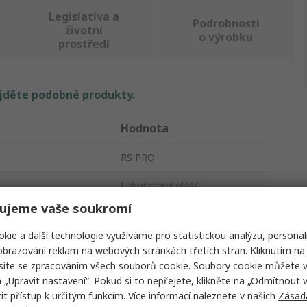
Legislativa a
Podrobnosti
životní
o výrobku
prostředí
ajděte podobné produkty.
Hodnota
RS PRO
Laboratorní plášť
ujeme vaše soukromí
Bílá
kie a další technologie využíváme pro statistickou analýzu, personal
L
brazování reklam na webových stránkách třetích stran. Kliknutím na 
síte se zpracováním všech souborů cookie. Soubory cookie můžete 
rázový
Opakovaně použitelné
a „Upravit nastavení“. Pokud si to nepřejete, klikněte na „Odmítnout v
 přístup k určitým funkcím. Více informací naleznete v našich
Zásad
Unisex