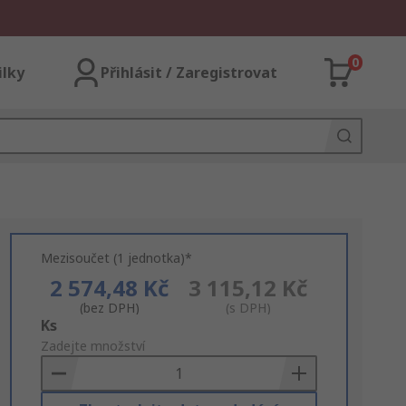
0
ilky
Přihlásit / Zaregistrovat
Mezisoučet (1 jednotka)*
2 574,48 Kč
3 115,12 Kč
(bez DPH)
(s DPH)
Add
Ks
to
Zadejte množství
Basket