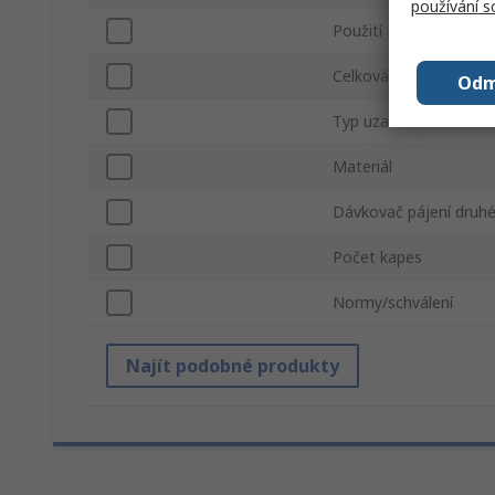
používání 
Použití
Celková délka
Odm
Typ uzavírání
Materiál
Dávkovač pájení druhé
Počet kapes
Normy/schválení
Najít podobné produkty