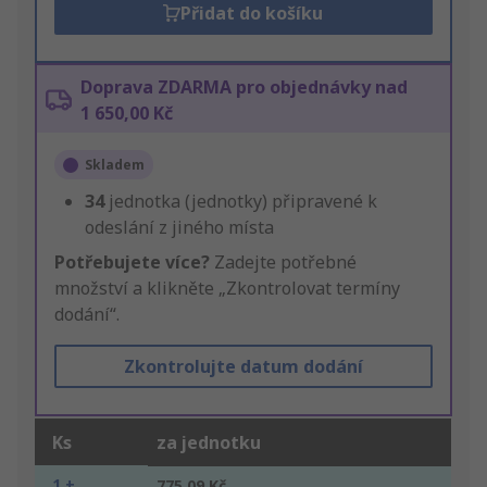
Přidat do košíku
Doprava ZDARMA pro objednávky nad
1 650,00 Kč
Skladem
34
jednotka (jednotky) připravené k
odeslání z jiného místa
Potřebujete více?
Zadejte potřebné
množství a klikněte „Zkontrolovat termíny
dodání“.
Zkontrolujte datum dodání
Ks
za jednotku
1 +
775,09 Kč