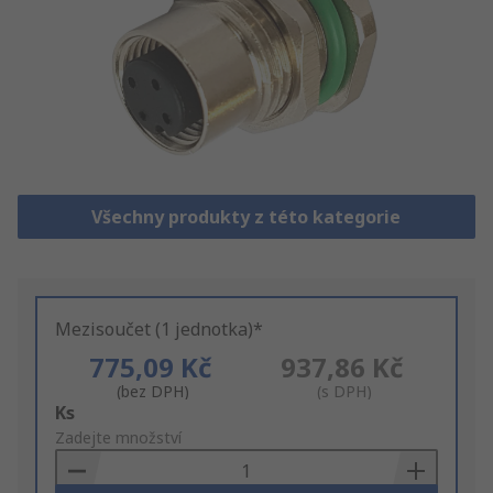
Všechny produkty z této kategorie
Mezisoučet (1 jednotka)*
775,09 Kč
937,86 Kč
(bez DPH)
(s DPH)
Add
Ks
to
Zadejte množství
Basket