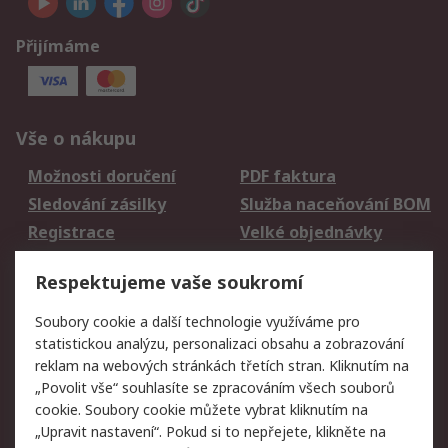
Přijímáme
Vše o nákupu
Možnosti doručení
PDF faktura
Sledování zásilky
Služba naceňování BOM
Registrace
Velké objednávky
Vrácení zboží
Respektujeme vaše soukromí
Právní
Soubory cookie a další technologie využíváme pro
statistickou analýzu, personalizaci obsahu a zobrazování
Autorská práva
Obchodní podmínky
reklam na webových stránkách třetích stran. Kliknutím na
společnosti RS
„Povolit vše“ souhlasíte se zpracováním všech souborů
Prohlášení o ochraně
Zabezpečení
cookie. Soubory cookie můžete vybrat kliknutím na
údajů
elektronické pošty
„Upravit nastavení“. Pokud si to nepřejete, klikněte na