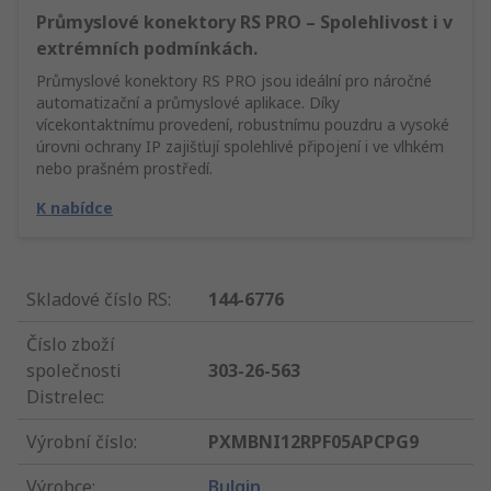
Průmyslové konektory RS PRO – Spolehlivost i v
extrémních podmínkách.
Průmyslové konektory RS PRO jsou ideální pro náročné
automatizační a průmyslové aplikace. Díky
vícekontaktnímu provedení, robustnímu pouzdru a vysoké
úrovni ochrany IP zajišťují spolehlivé připojení i ve vlhkém
nebo prašném prostředí.
K nabídce
Skladové číslo RS
:
144-6776
Číslo zboží
společnosti
303-26-563
Distrelec
:
Výrobní číslo
:
PXMBNI12RPF05APCPG9
Výrobce
:
Bulgin