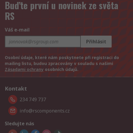
Buďte první u novinek ze světa
RS
Váš e-mail
Přihlásit
Osobní údaje, které nám poskytnete při registraci do
mailing listu, budou zpracovány v souladu s našimi
Zásadami ochrany
osobních údajů.
Kontakt
234 749 737
info@rscomponents.cz
Sledujte nás