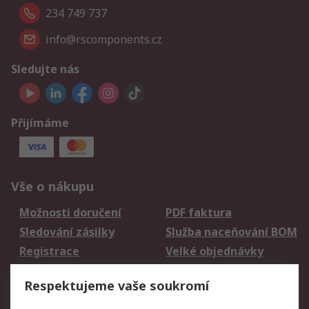
234 749 737
info@rscomponents.cz
Sledujte nás
Přijímáme
Vše o nákupu
Možnosti doručení
PDF faktura
Sledování zásilky
Služba naceňování BOM
Registrace
Velké objednávky
Vrácení zboží
Respektujeme vaše soukromí
Právní