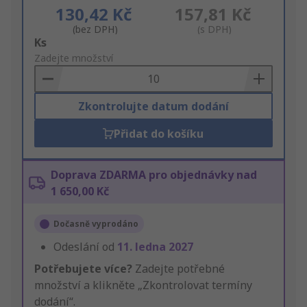
130,42 Kč
157,81 Kč
(bez DPH)
(s DPH)
Add
Ks
to
Zadejte množství
Basket
Zkontrolujte datum dodání
Přidat do košíku
Doprava ZDARMA pro objednávky nad
1 650,00 Kč
Dočasně vyprodáno
Odeslání od
11. ledna 2027
Potřebujete více?
Zadejte potřebné
množství a klikněte „Zkontrolovat termíny
dodání“.