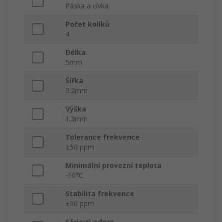
Páska a cívka
Počet kolíků
4
Délka
5mm
Šířka
3.2mm
Výška
1.3mm
Tolerance frekvence
±50 ppm
Minimální provozní teplota
-10°C
Stabilita frekvence
±50 ppm
Sériový odpor