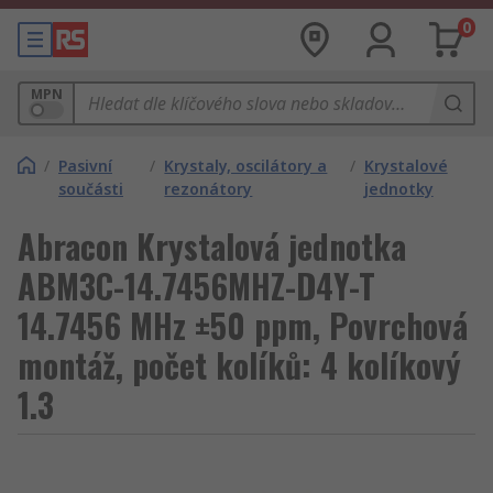
0
MPN
/
Pasivní
/
Krystaly, oscilátory a
/
Krystalové
součásti
rezonátory
jednotky
Abracon Krystalová jednotka
ABM3C-14.7456MHZ-D4Y-T
14.7456 MHz ±50 ppm, Povrchová
montáž, počet kolíků: 4 kolíkový
1.3