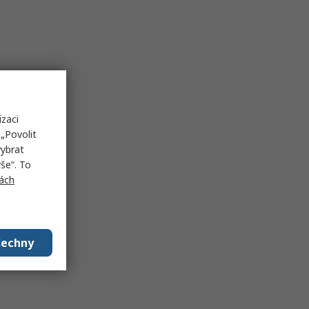
izaci
„Povolit
vybrat
še“. To
ách
šechny