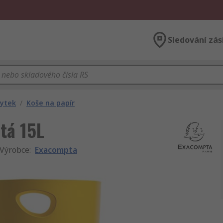
Sledování zás
bytek
/
Koše na papír
tá 15L
Výrobce
:
Exacompta