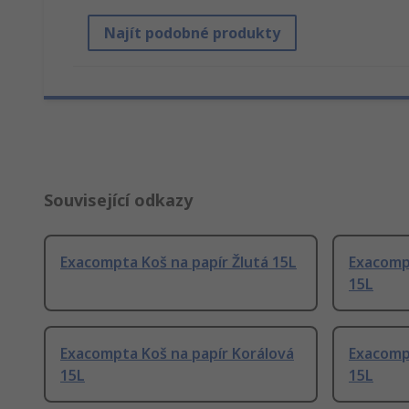
Najít podobné produkty
Související odkazy
Exacompta Koš na papír Žlutá 15L
Exacomp
15L
Exacompta Koš na papír Korálová
Exacomp
15L
15L