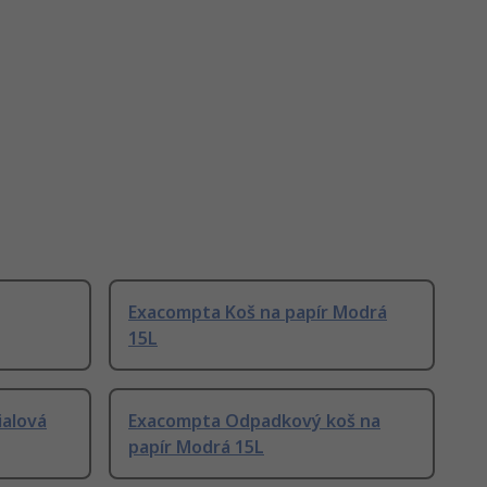
Exacompta Koš na papír Modrá
15L
ialová
Exacompta Odpadkový koš na
papír Modrá 15L