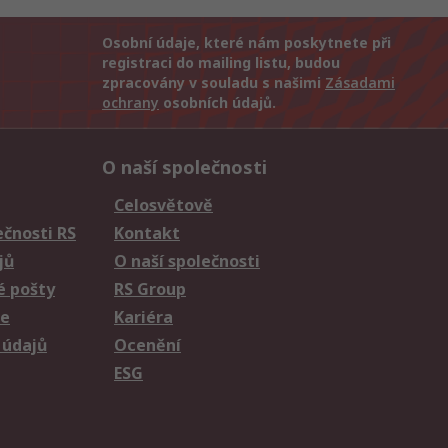
Osobní údaje, které nám poskytnete při
registraci do mailing listu, budou
zpracovány v souladu s našimi
Zásadami
ochrany
osobních údajů.
O naší společnosti
Celosvětově
čnosti RS
Kontakt
jů
O naší společnosti
é pošty
RS Group
ie
Kariéra
 údajů
Ocenění
ESG