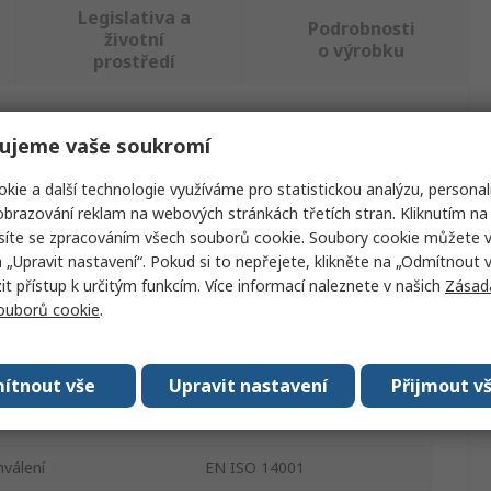
Legislativa a
Podrobnosti
životní
o výrobku
prostředí
ajděte podobné produkty.
ujeme vaše soukromí
kie a další technologie využíváme pro statistickou analýzu, personal
Hodnota
brazování reklam na webových stránkách třetích stran. Kliknutím na 
síte se zpracováním všech souborů cookie. Soubory cookie můžete 
Exacompta
a „Upravit nastavení“. Pokud si to nepřejete, klikněte na „Odmítnout v
 přístup k určitým funkcím. Více informací naleznete v našich
Zásad
ktu
Koš na papír
souborů cookie
.
15L
Žlutá
ítnout vše
Upravit nastavení
Přijmout v
263mm
válení
EN ISO 14001