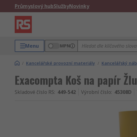
Průmyslový hub
Služby
Novinky
Menu
MPN
/
Kancelářské provozní materiály
/
Kancelářský ná
Exacompta Koš na papír Žlu
Skladové číslo RS
:
449-542
Výrobní číslo
:
45308D