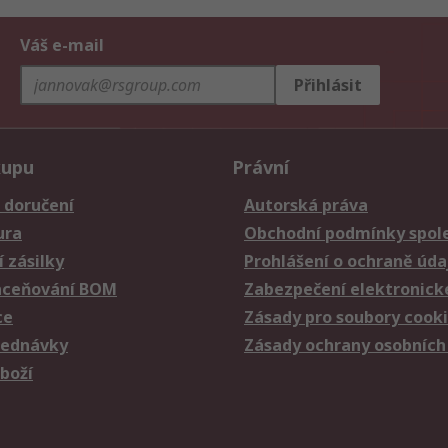
Váš e-mail
Přihlásit
kupu
Právní
 doručení
Autorská práva
ura
Obchodní podmínky spole
 zásilky
Prohlášení o ochraně úda
aceňování BOM
Zabezpečení elektronick
ce
Zásady pro soubory cook
jednávky
Zásady ochrany osobních
zboží