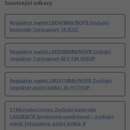
Související odkazy
Regulátor napětí LM3478MA/NOPB Zvyšující
kontrolér 1výstupový 1A SOIC
Regulátor napětí LM25085MM/NOPB Snižující
regulátor 1výstupový 42 V 10A VSSOP
Regulátor napětí LM25118MH/NOPB Zvyšující
regulátor počet kolíků: 20, HTTSOP
STMicroelectronics Zvyšující kontrolér
L6920DBTR Synchronní usměrňovač – zvyšující
měnič 1výstupový, počet kolíků: 8