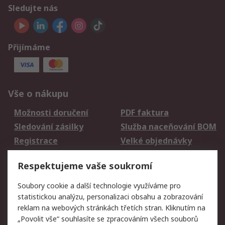
Sledujte nás
Přijímáme
Vše o nákupu
Možnosti doručení
PDF faktura
Sledování zásilky
Služba naceňování BOM
Registrace
Velké objednávky
Vrácení zboží
Respektujeme vaše soukromí
Právní
Soubory cookie a další technologie využíváme pro
statistickou analýzu, personalizaci obsahu a zobrazování
Autorská práva
Obchodní podmínky
reklam na webových stránkách třetích stran. Kliknutím na
společnosti RS
„Povolit vše“ souhlasíte se zpracováním všech souborů