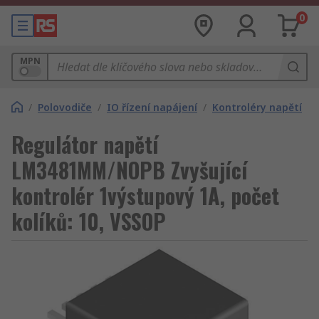
0
MPN
/
Polovodiče
/
IO řízení napájení
/
Kontroléry napětí
Regulátor napětí
LM3481MM/NOPB Zvyšující
kontrolér 1výstupový 1A, počet
kolíků: 10, VSSOP