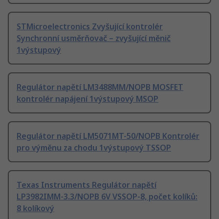
STMicroelectronics Zvyšující kontrolér
Synchronní usměrňovač – zvyšující měnič
1výstupový
Regulátor napětí LM3488MM/NOPB MOSFET
kontrolér napájení 1výstupový MSOP
Regulátor napětí LM5071MT-50/NOPB Kontrolér
pro výměnu za chodu 1výstupový TSSOP
Texas Instruments Regulátor napětí
LP3982IMM-3.3/NOPB 6V VSSOP-8, počet kolíků:
8 kolíkový