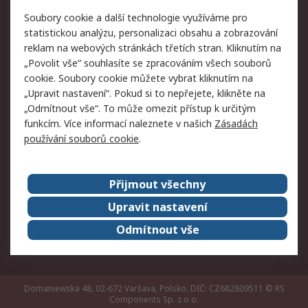
Právní
Soubory cookie a další technologie využíváme pro
statistickou analýzu, personalizaci obsahu a zobrazování
Autorská práva
Obchodní podmínky
reklam na webových stránkách třetích stran. Kliknutím na
společnosti RS
„Povolit vše“ souhlasíte se zpracováním všech souborů
Prohlášení o ochraně
Zabezpečení
cookie. Soubory cookie můžete vybrat kliknutím na
údajů
elektronické pošty
„Upravit nastavení“. Pokud si to nepřejete, klikněte na
Zásady pro soubory
Zásady ochrany
„Odmítnout vše“. To může omezit přístup k určitým
cookie
osobních údajů
funkcím. Více informací naleznete v našich
Zásadách
používání souborů cookie
.
O naší společnosti
Přijmout všechny
Celosvětově
Kontakt
O naší společnosti
RS Group
Upravit nastavení
Kariéra
Ocenění
Odmítnout vše
ESG
Domaniewska 48, 02-672 Varšava, Polsko, DIČ: CZ682809511
© RS
Components Sp. z o.o.