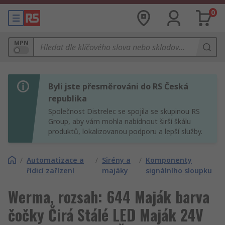
0
MPN
Byli jste přesměrováni do RS Česká
republika
Společnost Distrelec se spojila se skupinou RS
Group, aby vám mohla nabídnout širší škálu
produktů, lokalizovanou podporu a lepší služby.
/
Automatizace a
/
Sirény a
/
Komponenty
řídicí zařízení
majáky
signálního sloupku
Werma, rozsah: 644 Maják barva
čočky Čirá Stálé LED Maják 24V