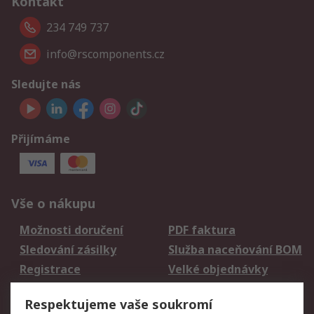
Kontakt
234 749 737
info@rscomponents.cz
Sledujte nás
Přijímáme
Vše o nákupu
Možnosti doručení
PDF faktura
Sledování zásilky
Služba naceňování BOM
Registrace
Velké objednávky
Vrácení zboží
Respektujeme vaše soukromí