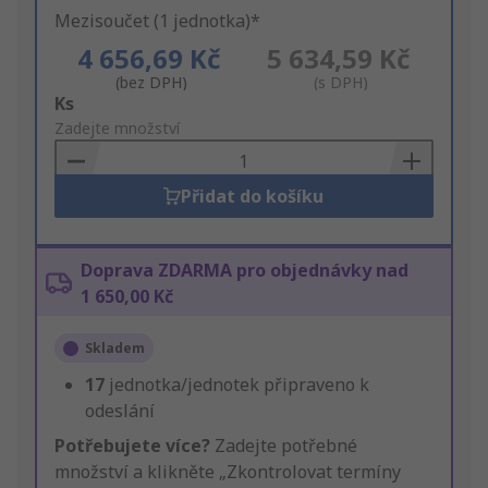
Mezisoučet (1 jednotka)*
4 656,69 Kč
5 634,59 Kč
(bez DPH)
(s DPH)
Add
Ks
to
Zadejte množství
Basket
Přidat do košíku
Doprava ZDARMA pro objednávky nad
1 650,00 Kč
Skladem
17
jednotka/jednotek připraveno k
odeslání
Potřebujete více?
Zadejte potřebné
množství a klikněte „Zkontrolovat termíny