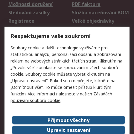
Možnosti doručení
PDF faktura
Sledování zásilky
Služba naceňování BOM
Registrace
Velké objednávky
Vrácení zboží
Respektujeme vaše soukromí
Právní
Soubory cookie a další technologie využíváme pro
statistickou analýzu, personalizaci obsahu a zobrazování
Autorská práva
Obchodní podmínky
reklam na webových stránkách třetích stran. Kliknutím na
společnosti RS
„Povolit vše“ souhlasíte se zpracováním všech souborů
Prohlášení o ochraně
Zabezpečení
cookie. Soubory cookie můžete vybrat kliknutím na
údajů
elektronické pošty
„Upravit nastavení“. Pokud si to nepřejete, klikněte na
Zásady pro soubory
Zásady ochrany
„Odmítnout vše“. To může omezit přístup k určitým
cookie
osobních údajů
funkcím. Více informací naleznete v našich
Zásadách
používání souborů cookie
.
O naší společnosti
Přijmout všechny
Celosvětově
Kontakt
O naší společnosti
RS Group
Upravit nastavení