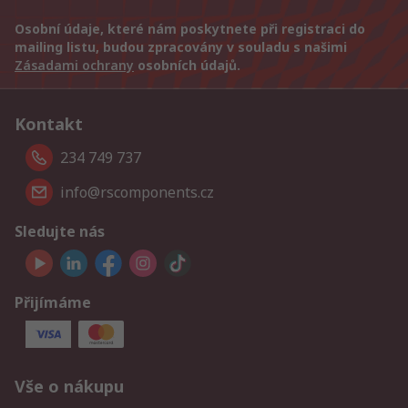
Osobní údaje, které nám poskytnete při registraci do
mailing listu, budou zpracovány v souladu s našimi
Zásadami ochrany
osobních údajů.
Kontakt
234 749 737
info@rscomponents.cz
Sledujte nás
Přijímáme
Vše o nákupu