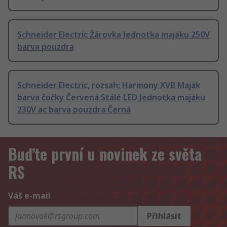
Schneider Electric Žárovka Jednotka majáku 250V
barva pouzdra
Schneider Electric, rozsah: Harmony XVB Maják
barva čočky Červená Stálé LED Jednotka majáku
230V ac barva pouzdra Černá
Buďte první u novinek ze světa
RS
Váš e-mail
Přihlásit