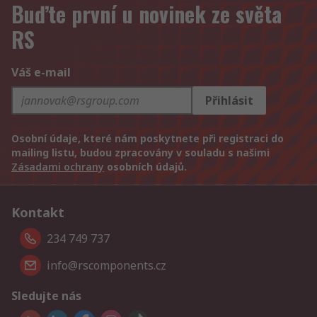
Buďte první u novinek ze světa
RS
Váš e-mail
Přihlásit
Osobní údaje, které nám poskytnete při registraci do
mailing listu, budou zpracovány v souladu s našimi
Zásadami ochrany
osobních údajů.
Kontakt
234 749 737
info@rscomponents.cz
Sledujte nás