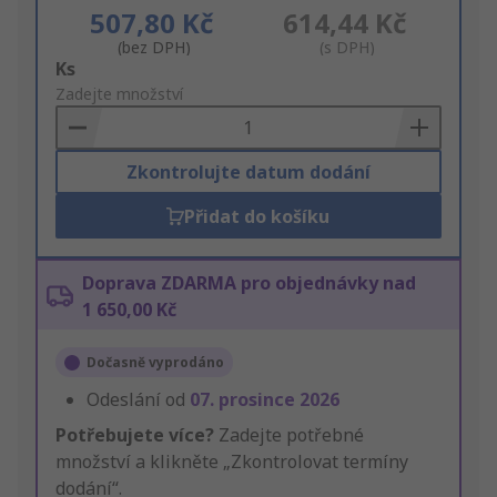
507,80 Kč
614,44 Kč
(bez DPH)
(s DPH)
Add
Ks
to
Zadejte množství
Basket
Zkontrolujte datum dodání
Přidat do košíku
Doprava ZDARMA pro objednávky nad
1 650,00 Kč
Dočasně vyprodáno
Odeslání od
07. prosince 2026
Potřebujete více?
Zadejte potřebné
množství a klikněte „Zkontrolovat termíny
dodání“.