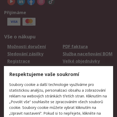
Přijímáme
Vše o nákupu
Možnosti doručení
PDF faktura
Sledování zásilky
Služba naceňování BOM
Registrace
Velké objednávky
Vrácení zboží
Respektujeme vaše soukromí
Právní
Soubory cookie a další technologie využíváme pro
statistickou analýzu, personalizaci obsahu a zobrazování
Autorská práva
Obchodní podmínky
reklam na webových stránkách třetích stran. Kliknutím na
společnosti RS
„Povolit vše“ souhlasíte se zpracováním všech souborů
Prohlášení o ochraně
Zabezpečení
cookie. Soubory cookie můžete vybrat kliknutím na
údajů
elektronické pošty
„Upravit nastavení“. Pokud si to nepřejete, klikněte na