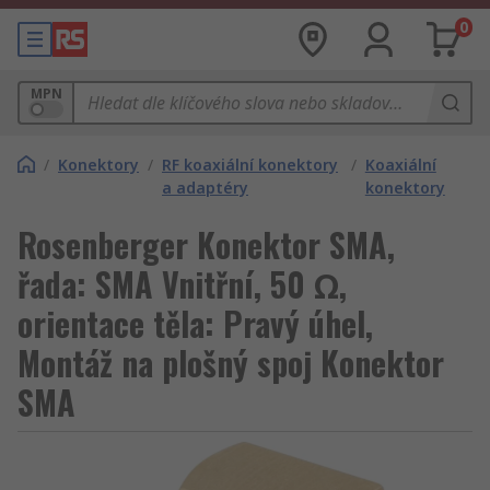
0
MPN
/
Konektory
/
RF koaxiální konektory
/
Koaxiální
a adaptéry
konektory
Rosenberger Konektor SMA,
řada: SMA Vnitřní, 50 Ω,
orientace těla: Pravý úhel,
Montáž na plošný spoj Konektor
SMA