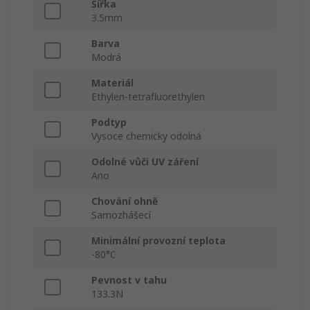
Šířka
3.5mm
Barva
Modrá
Materiál
Ethylen-tetrafluorethylen
Podtyp
Vysoce chemicky odolná
Odolné vůči UV záření
Ano
Chování ohně
Samozhášecí
Minimální provozní teplota
-80°C
Pevnost v tahu
133.3N