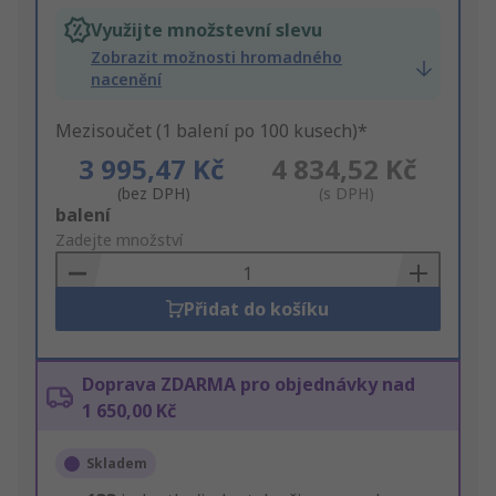
Využijte množstevní slevu
Zobrazit možnosti hromadného
nacenění
Mezisoučet (1 balení po 100 kusech)*
3 995,47 Kč
4 834,52 Kč
(bez DPH)
(s DPH)
Add
balení
to
Zadejte množství
Basket
Přidat do košíku
Doprava ZDARMA pro objednávky nad
1 650,00 Kč
Skladem