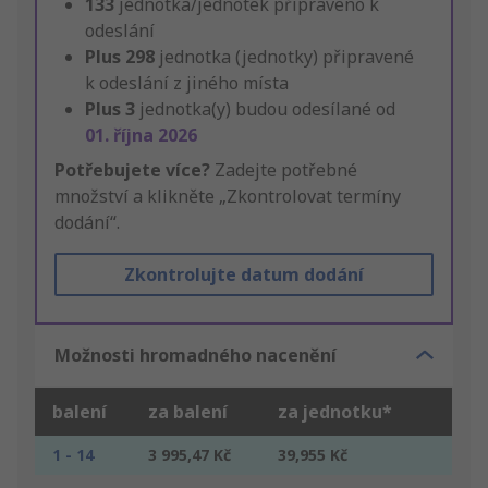
133
jednotka/jednotek připraveno k
odeslání
Plus
298
jednotka (jednotky) připravené
k odeslání z jiného místa
Plus
3
jednotka(y) budou odesílané od
01. října 2026
Potřebujete více?
Zadejte potřebné
množství a klikněte „Zkontrolovat termíny
dodání“.
Zkontrolujte datum dodání
Možnosti hromadného nacenění
balení
za balení
za jednotku*
1 - 14
3 995,47 Kč
39,955 Kč