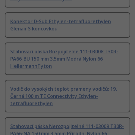
Konektor D-Sub Ethylen-tetrafluorethylen
Glenair S koncovkou
Stahovací páska Rozpojitelné 111-03008 T30R-
PA66-BU 150 mm 3.5mm Modrá Nylon 66
HellermannTyton
Vodič do vysokých teplot prameny vodičů: 19,
Černá 100 m TE Connectivity Ethylen-
tetrafluorethylen
Stahovací páska Nerozpojitelné 111-03009 T30R-
PA66-NA 150 mm 3.5mm Přírodní Nylon 66