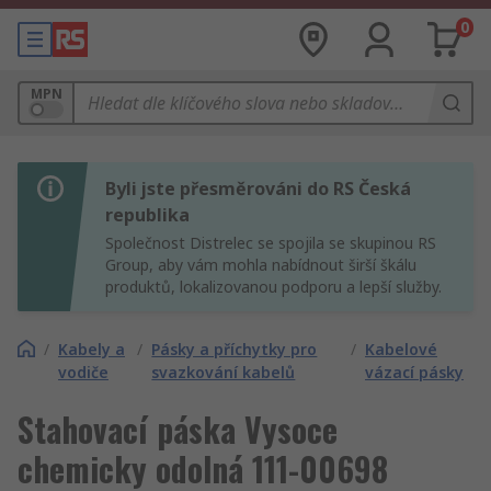
0
MPN
Byli jste přesměrováni do RS Česká
republika
Společnost Distrelec se spojila se skupinou RS
Group, aby vám mohla nabídnout širší škálu
produktů, lokalizovanou podporu a lepší služby.
/
Kabely a
/
Pásky a příchytky pro
/
Kabelové
vodiče
svazkování kabelů
vázací pásky
Stahovací páska Vysoce
chemicky odolná 111-00698