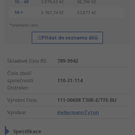
15 - 49
3 879,63 Kč
38,796 Kč
50 +
3 767,74 Kč
37,677 Kč
*orientační cena
Přidat do seznamu dílů
Skladové číslo RS
:
789-9942
Číslo zboží
společnosti
110-31-114
Distrelec
:
Výrobní číslo
:
111-00698 T30R-E/TFE-BU
Výrobce
:
HellermannTyton
Specifikace