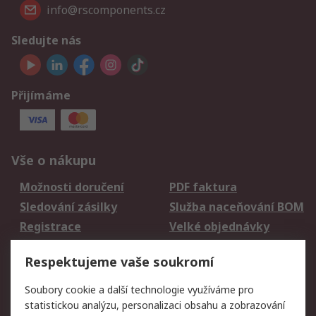
info@rscomponents.cz
Sledujte nás
Přijímáme
Vše o nákupu
Možnosti doručení
PDF faktura
Sledování zásilky
Služba naceňování BOM
Registrace
Velké objednávky
Vrácení zboží
Respektujeme vaše soukromí
Právní
Soubory cookie a další technologie využíváme pro
statistickou analýzu, personalizaci obsahu a zobrazování
Autorská práva
Obchodní podmínky