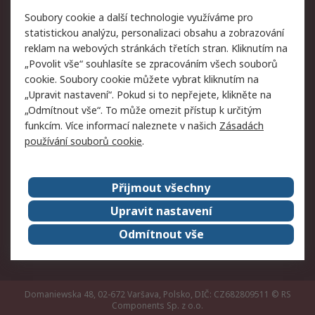
Právní
Soubory cookie a další technologie využíváme pro
statistickou analýzu, personalizaci obsahu a zobrazování
Autorská práva
Obchodní podmínky
reklam na webových stránkách třetích stran. Kliknutím na
společnosti RS
„Povolit vše“ souhlasíte se zpracováním všech souborů
Prohlášení o ochraně
Zabezpečení
cookie. Soubory cookie můžete vybrat kliknutím na
údajů
elektronické pošty
„Upravit nastavení“. Pokud si to nepřejete, klikněte na
Zásady pro soubory
Zásady ochrany
„Odmítnout vše“. To může omezit přístup k určitým
cookie
osobních údajů
funkcím. Více informací naleznete v našich
Zásadách
používání souborů cookie
.
O naší společnosti
Přijmout všechny
Celosvětově
Kontakt
O naší společnosti
RS Group
Upravit nastavení
Kariéra
Ocenění
Odmítnout vše
ESG
Domaniewska 48, 02-672 Varšava, Polsko, DIČ: CZ682809511
© RS
Components Sp. z o.o.