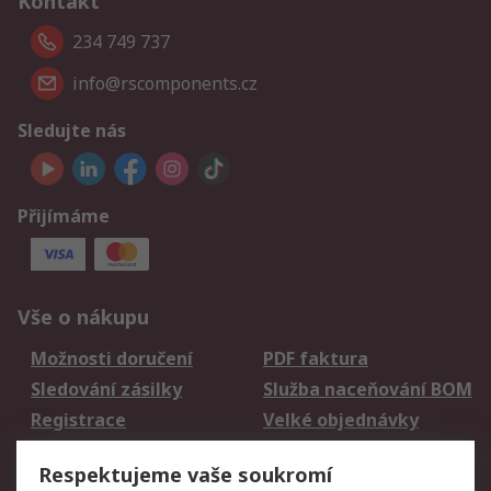
Kontakt
234 749 737
info@rscomponents.cz
Sledujte nás
Přijímáme
Vše o nákupu
Možnosti doručení
PDF faktura
Sledování zásilky
Služba naceňování BOM
Registrace
Velké objednávky
Vrácení zboží
Respektujeme vaše soukromí