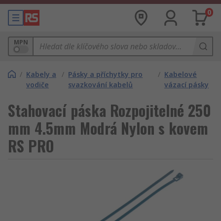
0
MPN
/
Kabely a
/
Pásky a příchytky pro
/
Kabelové
vodiče
svazkování kabelů
vázací pásky
Stahovací páska Rozpojitelné 250
mm 4.5mm Modrá Nylon s kovem
RS PRO