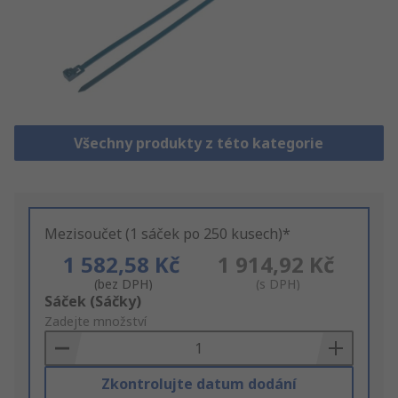
Všechny produkty z této kategorie
Mezisoučet (1 sáček po 250 kusech)*
1 582,58 Kč
1 914,92 Kč
(bez DPH)
(s DPH)
Add
Sáček (Sáčky)
to
Zadejte množství
Basket
Zkontrolujte datum dodání