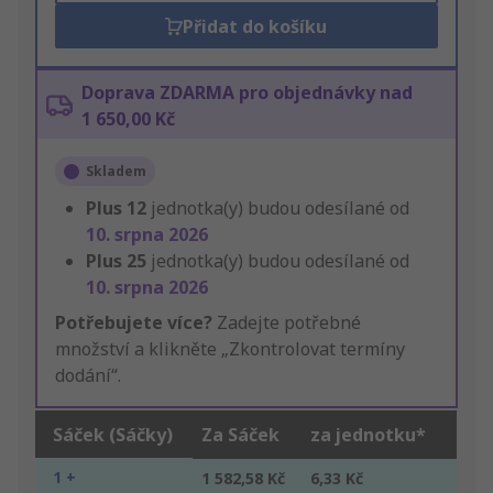
Přidat do košíku
Doprava ZDARMA pro objednávky nad
1 650,00 Kč
Skladem
Plus
12
jednotka(y) budou odesílané od
10. srpna 2026
Plus
25
jednotka(y) budou odesílané od
10. srpna 2026
Potřebujete více?
Zadejte potřebné
množství a klikněte „Zkontrolovat termíny
dodání“.
Sáček (Sáčky)
Za Sáček
za jednotku*
1 +
1 582,58 Kč
6,33 Kč