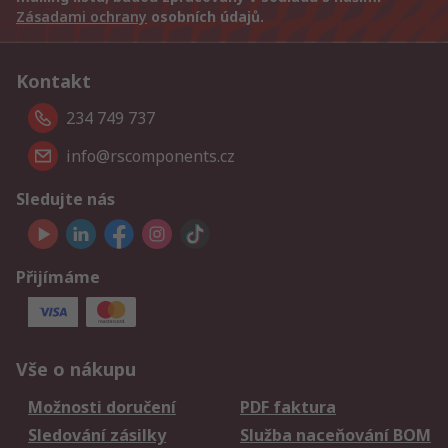
Zásadami ochrany
osobních údajů.
Kontakt
234 749 737
info@rscomponents.cz
Sledujte nás
Přijímáme
Vše o nákupu
Možnosti doručení
PDF faktura
Sledování zásilky
Služba naceňování BOM