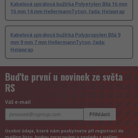
Kabelová spirálová bužírka Polyetylen Bílá 16 mm
16 mm 14 mm HellermannTyton, řada: Helawrap
Kabelová spirálová bužírka Polypropylen Bílá 9
mm 9 mm 7 mm HellermannTyton, řada:
Helawrap
Buďte první u novinek ze světa
RS
Váš e-mail
Přihlásit
Osobní údaje, které nám poskytnete při registraci do
mailing listu, budou zpracovány v souladu s našimi