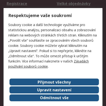
Registrace
Velké objednávky
Vrácení zboží
Respektujeme vaše soukromí
Právní
Soubory cookie a další technologie využíváme pro
statistickou analýzu, personalizaci obsahu a zobrazování
Autorská práva
Obchodní podmínky
reklam na webových stránkách třetích stran. Kliknutím na
společnosti RS
„Povolit vše“ souhlasíte se zpracováním všech souborů
Prohlášení o ochraně
Zabezpečení
cookie. Soubory cookie můžete vybrat kliknutím na
údajů
elektronické pošty
„Upravit nastavení“. Pokud si to nepřejete, klikněte na
Zásady pro soubory
Zásady ochrany
„Odmítnout vše“. To může omezit přístup k určitým
cookie
osobních údajů
funkcím. Více informací naleznete v našich
Zásadách
používání souborů cookie
.
O naší společnosti
Přijmout všechny
Celosvětově
Kontakt
O naší společnosti
RS Group
Upravit nastavení
Kariéra
Ocenění
Odmítnout vše
ESG