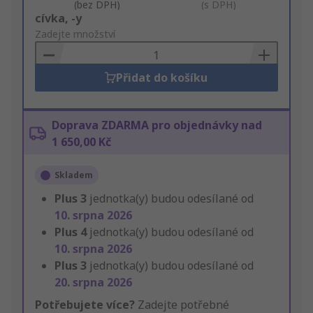
(bez DPH)
(s DPH)
Add
cívka, -y
to
Zadejte množství
Basket
Přidat do košíku
Doprava ZDARMA pro objednávky nad
1 650,00 Kč
Skladem
Plus
3
jednotka(y) budou odesílané od
10. srpna 2026
Plus
4
jednotka(y) budou odesílané od
10. srpna 2026
Plus
3
jednotka(y) budou odesílané od
20. srpna 2026
Potřebujete více?
Zadejte potřebné