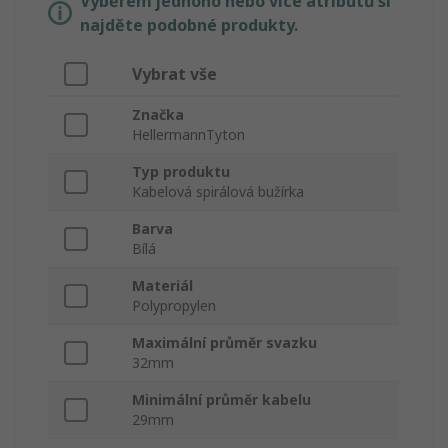
Výběrem jednoho nebo více atributů si
najděte podobné produkty.
Vybrat vše
Značka
HellermannTyton
Typ produktu
Kabelová spirálová bužírka
Barva
Bílá
Materiál
Polypropylen
Maximální průměr svazku
32mm
Minimální průměr kabelu
29mm