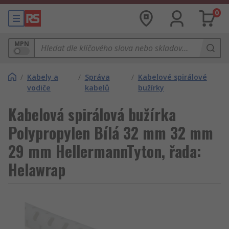
0
MPN
/
Kabely a
/
Správa
/
Kabelové spirálové
vodiče
kabelů
bužírky
Kabelová spirálová bužírka
Polypropylen Bílá 32 mm 32 mm
29 mm HellermannTyton, řada:
Helawrap