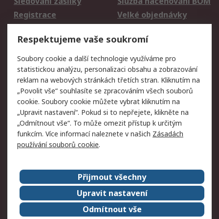
Sledování zásilky
Služba naceňování BOM
Registrace
Velké objednávky
Vrácení zboží
Respektujeme vaše soukromí
Právní
Soubory cookie a další technologie využíváme pro
statistickou analýzu, personalizaci obsahu a zobrazování
Autorská práva
Obchodní podmínky
reklam na webových stránkách třetích stran. Kliknutím na
společnosti RS
„Povolit vše“ souhlasíte se zpracováním všech souborů
Prohlášení o ochraně
Zabezpečení
cookie. Soubory cookie můžete vybrat kliknutím na
údajů
elektronické pošty
„Upravit nastavení“. Pokud si to nepřejete, klikněte na
Zásady pro soubory
Zásady ochrany
„Odmítnout vše“. To může omezit přístup k určitým
cookie
osobních údajů
funkcím. Více informací naleznete v našich
Zásadách
používání souborů cookie
.
O naší společnosti
Přijmout všechny
Celosvětově
Kontakt
O naší společnosti
RS Group
Upravit nastavení
Kariéra
Ocenění
Odmítnout vše
ESG