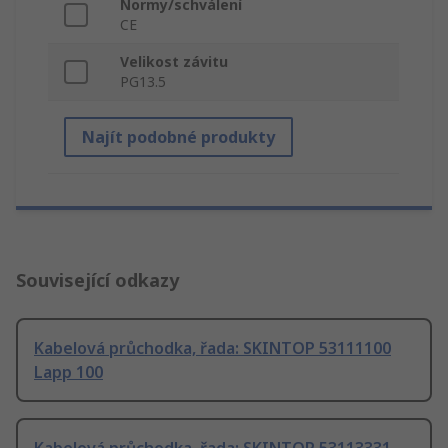
Normy/schválení
CE
Velikost závitu
PG13.5
Najít podobné produkty
Související odkazy
Kabelová průchodka, řada: SKINTOP 53111100
Lapp 100