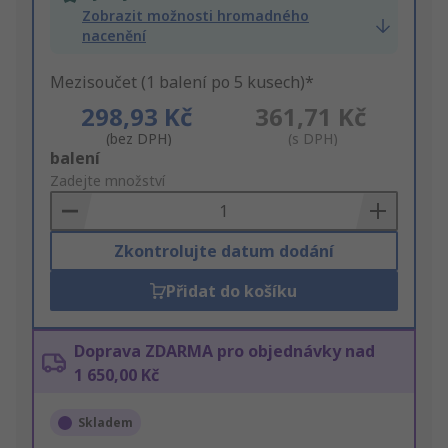
Zobrazit možnosti hromadného
nacenění
Mezisoučet (1 balení po 5 kusech)*
298,93 Kč
361,71 Kč
(bez DPH)
(s DPH)
Add
balení
to
Zadejte množství
Basket
Zkontrolujte datum dodání
Přidat do košíku
Doprava ZDARMA pro objednávky nad
1 650,00 Kč
Skladem