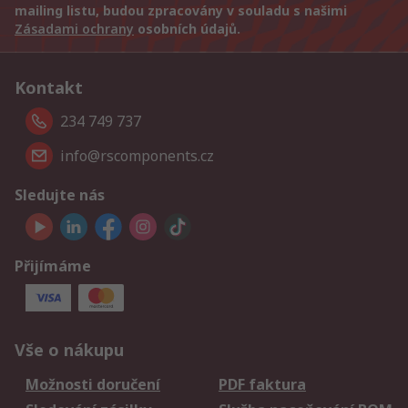
mailing listu, budou zpracovány v souladu s našimi
Zásadami ochrany
osobních údajů.
Kontakt
234 749 737
info@rscomponents.cz
Sledujte nás
Přijímáme
Vše o nákupu
Možnosti doručení
PDF faktura