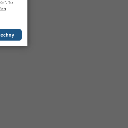
še“. To
ách
šechny