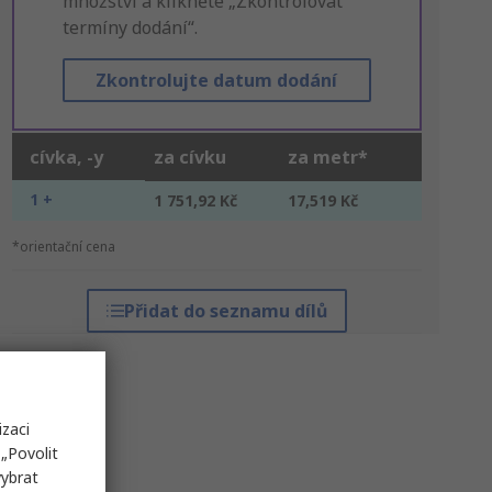
množství a klikněte „Zkontrolovat
termíny dodání“.
Zkontrolujte datum dodání
cívka, -y
za cívku
za metr*
1 +
1 751,92 Kč
17,519 Kč
*orientační cena
Přidat do seznamu dílů
izaci
„Povolit
vybrat