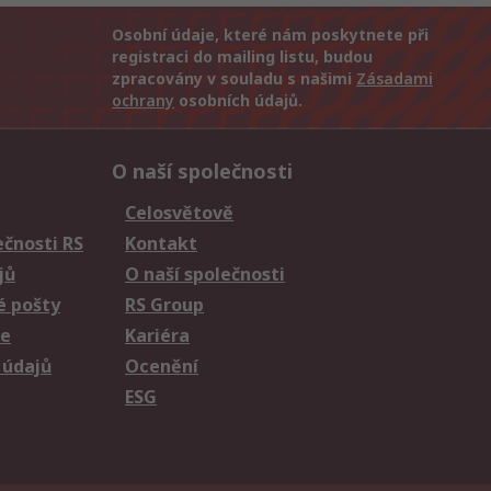
Osobní údaje, které nám poskytnete při
registraci do mailing listu, budou
zpracovány v souladu s našimi
Zásadami
ochrany
osobních údajů.
O naší společnosti
Celosvětově
čnosti RS
Kontakt
jů
O naší společnosti
é pošty
RS Group
ie
Kariéra
 údajů
Ocenění
ESG