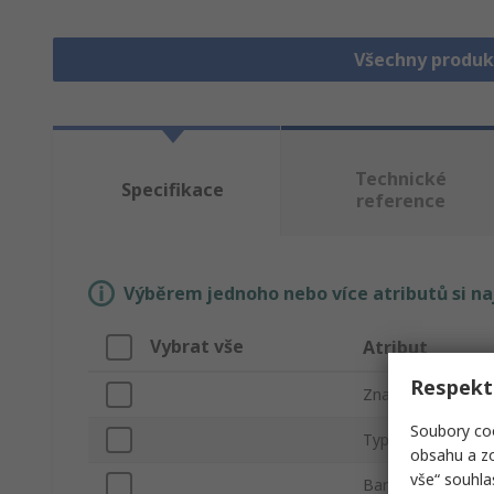
Všechny produk
Technické
Specifikace
reference
Výběrem jednoho nebo více atributů si n
Vybrat vše
Atribut
Respekt
Značka
Soubory coo
Typ produktu
obsahu a zo
vše“ souhla
Barva