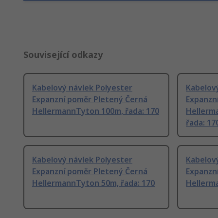
Související odkazy
Kabelový návlek Polyester
Kabelový
Expanzní poměr Pletený Černá
Expanzn
HellermannTyton 100m, řada: 170
Hellerm
řada: 17
Kabelový návlek Polyester
Kabelový
Expanzní poměr Pletený Černá
Expanzn
HellermannTyton 50m, řada: 170
Hellerm