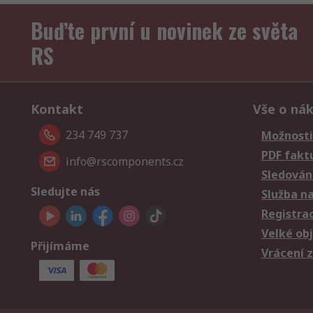
Buďte první u novinek ze světa
RS
Kontakt
Vše o ná
234 749 737
Možnosti
PDF fakt
info@rscomponents.cz
Sledování
Sledujte nás
Služba n
Registra
Velké ob
Přijímáme
Vrácení 