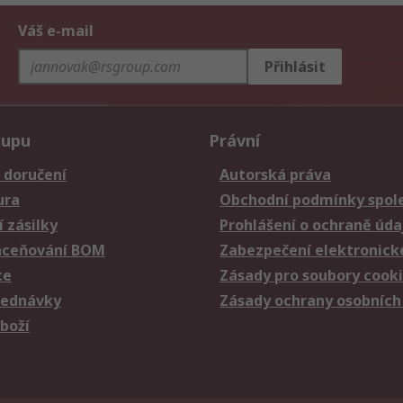
Váš e-mail
Přihlásit
kupu
Právní
 doručení
Autorská práva
ura
Obchodní podmínky spole
 zásilky
Prohlášení o ochraně úda
aceňování BOM
Zabezpečení elektronick
ce
Zásady pro soubory cook
jednávky
Zásady ochrany osobních
zboží