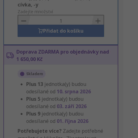
Add
cívka, -y
to
Zadejte množství
Basket
Přidat do košíku
Doprava ZDARMA pro objednávky nad
1 650,00 Kč
Skladem
Plus
13
jednotka(y) budou
odesílané od
10. srpna 2026
Plus
5
jednotka(y) budou
odesílané od
03. září 2026
Plus
9
jednotka(y) budou
odesílané od
01. října 2026
Potřebujete více?
Zadejte potřebné