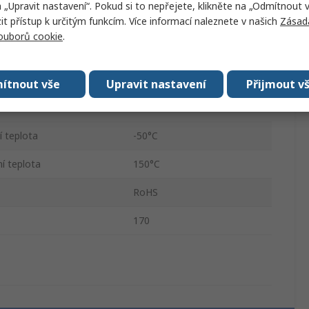
a „Upravit nastavení“. Pokud si to nepřejete, klikněte na „Odmítnout v
 přístup k určitým funkcím. Více informací naleznete v našich
Zásad
Polyester
souborů cookie
.
100m
Ano
ítnout vše
Upravit nastavení
Přijmout v
Ano
í teplota
-50°C
í teplota
150°C
RoHS
170