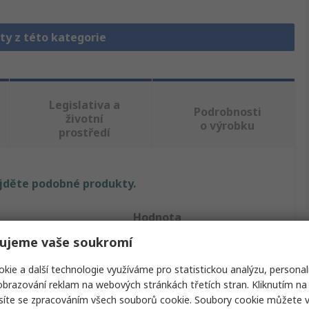
ty z této kategorie
Legislativa a
Podrobnosti
životní
o výrobku
prostředí
ajděte podobné produkty.
Hodnota
ujeme vaše soukromí
HellermannTyton
kie a další technologie využíváme pro statistickou analýzu, personal
Kabelový návlek
brazování reklam na webových stránkách třetích stran. Kliknutím na 
síte se zpracováním všech souborů cookie. Soubory cookie můžete 
Černá