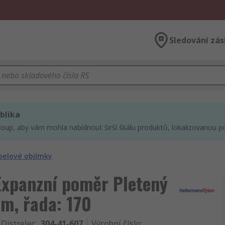
Sledování zás
blika
roup, aby vám mohla nabídnout širší škálu produktů, lokalizovanou po
belové objímky
Expanzní poměr Pletený
m, řada: 170
 Distrelec
:
304-41-607
Výrobní číslo
: