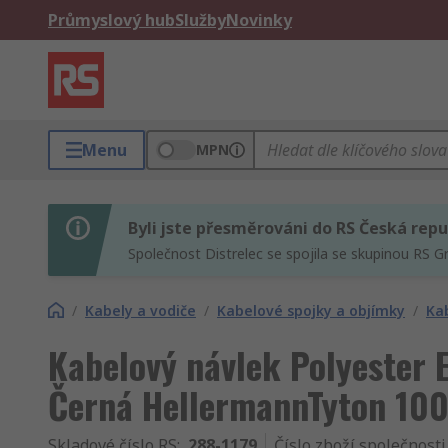
Průmyslový hub
Služby
Novinky
Menu
MPN
Byli jste přesměrováni do RS Česká repu
Společnost Distrelec se spojila se skupinou RS G
/
Kabely a vodiče
/
Kabelové spojky a objímky
/
Ka
Kabelový návlek Polyester 
Černá HellermannTyton 100
Skladové číslo RS
:
288-1179
Číslo zboží společnosti