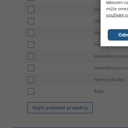
kliknutím n
může omezit
Materiál
používání 
Délka bužírky
Pletený
Odm
Expanzní poměr
Minimální provozn
Maximální provozn
Normy/schválení
Řada
Najít podobné produkty