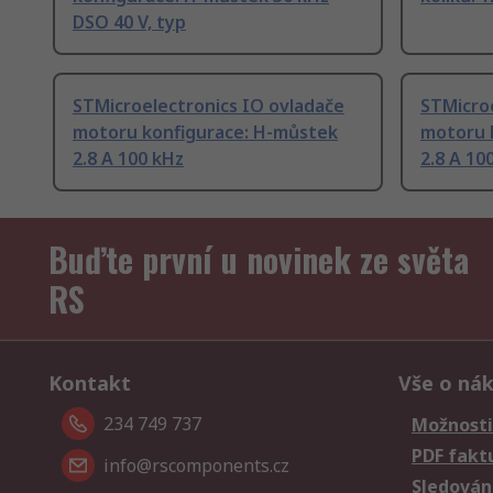
DSO 40 V, typ
STMicroelectronics IO ovladače
STMicroe
motoru konfigurace: H-můstek
motoru 
2.8 A 100 kHz
2.8 A 10
Buďte první u novinek ze světa
RS
Kontakt
Vše o ná
234 749 737
Možnosti
PDF fakt
info@rscomponents.cz
Sledování