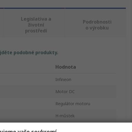
Legislativa a
Podrobnosti
životní
o výrobku
prostředí
ajděte podobné produkty.
Hodnota
Infineon
Motor DC
Regulátor motoru
H-můstek
Povrch
ujeme vaše soukromí