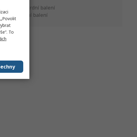
Standardní balení
izaci
Výrobní balení
„Povolit
vybrat
še“. To
ách
šechny