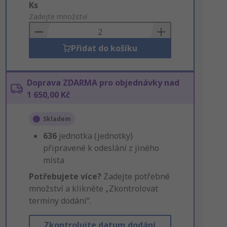
Add
Ks
to
Zadejte množství
Basket
Přidat do košíku
Doprava ZDARMA pro objednávky nad
1 650,00 Kč
Skladem
636
jednotka (jednotky)
připravené k odeslání z jiného
místa
Potřebujete více?
Zadejte potřebné
množství a klikněte „Zkontrolovat
termíny dodání“.
Zkontrolujte datum dodání