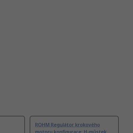
ROHM Regulátor krokového
motoru konfigurace: H-můstek