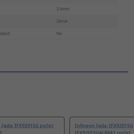
3.5mm
30mA
ndard
Ne
 řada: IFX9201SG počet
Infineon řada: IFX9201SG
2
IFX9201SGAUMA1 počet