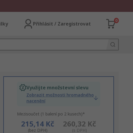
0
ilky
Přihlásit / Zaregistrovat
Využijte množstevní slevu
Zobrazit možnosti hromadného
nacenění
Mezisoučet (1 balení po 2 kusech)*
215,14 Kč
260,32 Kč
(bez DPH)
(s DPH)