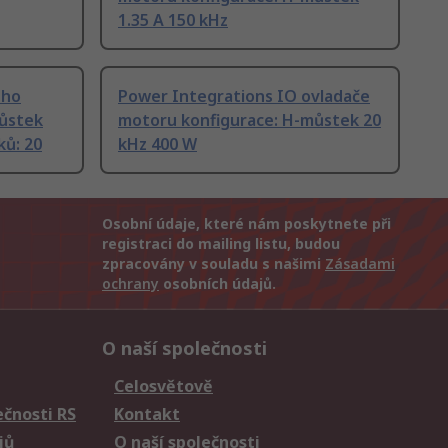
1.35 A 150 kHz
ého
Power Integrations IO ovladače
ůstek
motoru konfigurace: H-můstek 20
ků: 20
kHz 400 W
Osobní údaje, které nám poskytnete při
registraci do mailing listu, budou
zpracovány v souladu s našimi
Zásadami
ochrany
osobních údajů.
O naší společnosti
Celosvětově
čnosti RS
Kontakt
jů
O naší společnosti