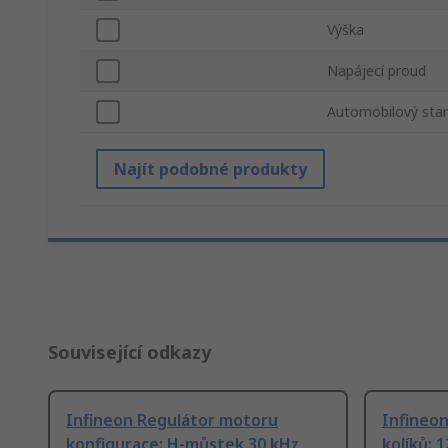
Výška
Napájecí proud
Automobilový sta
Najít podobné produkty
Související odkazy
Infineon Regulátor motoru
Infineon
konfigurace: H-můstek 30 kHz
kolíků: 1