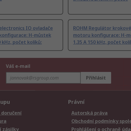
lectronics IO ovladače
ROHM Regulátor krokov
konfigurace: H-můstek
motoru konfigurace: H-m
0 kHz, počet kolíků:
1.35 A 150 kHz, počet kolí
Váš e-mail
Přihlásit
kupu
Právní
 doručení
Autorská práva
ura
Obchodní podmínky spole
 zásilky
Prohlášení o ochraně úda