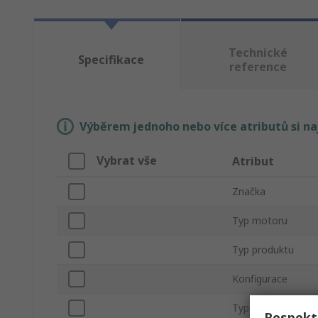
Technické
Specifikace
reference
Výběrem jednoho nebo více atributů si n
Vybrat vše
Atribut
Značka
Typ motoru
Typ produktu
Konfigurace
Typ montáže
Respekt