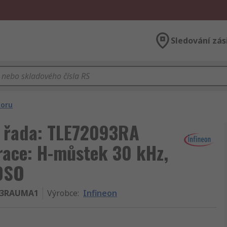
Sledování zás
toru
, řada: TLE72093RA
ace: H-můstek 30 kHz,
 DSO
93RAUMA1
Výrobce
:
Infineon