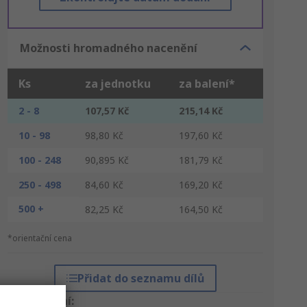
Možnosti hromadného nacenění
Ks
za jednotku
za balení*
2 - 8
107,57 Kč
215,14 Kč
10 - 98
98,80 Kč
197,60 Kč
100 - 248
90,895 Kč
181,79 Kč
250 - 498
84,60 Kč
169,20 Kč
500 +
82,25 Kč
164,50 Kč
*orientační cena
Přidat do seznamu dílů
Typy balení: