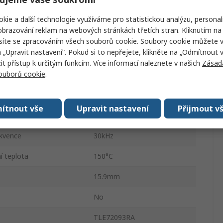
DSO
kie a další technologie využíváme pro statistickou analýzu, personal
brazování reklam na webových stránkách třetích stran. Kliknutím na 
6.6A
síte se zpracováním všech souborů cookie. Soubory cookie můžete 
a „Upravit nastavení“. Pokud si to nepřejete, klikněte na „Odmítnout v
20
 přístup k určitým funkcím. Více informací naleznete v našich
Zásad
souborů cookie
.
 napětí
5V
í napětí
40V
ítnout vše
Upravit nastavení
Přijmout v
 teplota
-40°C
ekvence
30kHz
í teplota
150°C
15.9mm
No
TLE72093RA