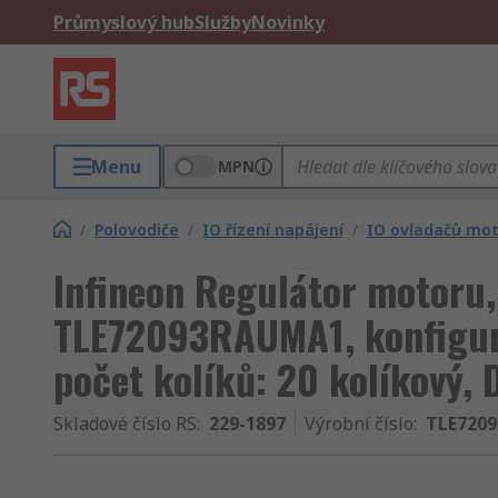
Průmyslový hub
Služby
Novinky
Menu
MPN
/
Polovodiče
/
IO řízení napájení
/
IO ovladačů mo
Infineon Regulátor motoru
TLE72093RAUMA1, konfigur
počet kolíků: 20 kolíkový,
Skladové číslo RS
:
229-1897
Výrobní číslo
:
TLE720