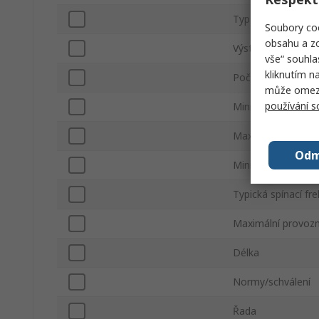
Typ balení
Soubory coo
obsahu a zo
Výstupní proud
vše“ souhla
kliknutím n
Počet kolíků
může omezit
používání 
Minimální napájecí
Maximální napájec
Odm
Minimální provozní
Typická spínací fr
Maximální provozn
Délka
Normy/schválení
Řada