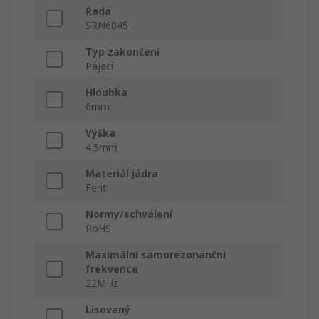
Řada
SRN6045
Typ zakončení
Pájecí
Hloubka
6mm
Výška
4.5mm
Materiál jádra
Ferit
Normy/schválení
RoHS
Maximální samorezonanční
frekvence
22MHz
Lisovaný