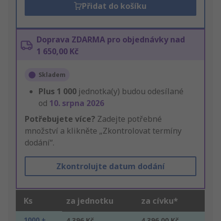
Přidat do košíku
Doprava ZDARMA pro objednávky nad
1 650,00 Kč
Skladem
Plus
1 000
jednotka(y) budou odesílané
od
10. srpna 2026
Potřebujete více?
Zadejte potřebné
množství a klikněte „Zkontrolovat termíny
dodání“.
Zkontrolujte datum dodání
Ks
za jednotku
za cívku*
1000 +
4,396 Kč
4 396,00 Kč