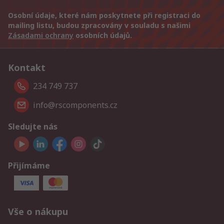
Osobní údaje, které nám poskytnete při registraci do
mailing listu, budou zpracovány v souladu s našimi
Zásadami ochrany
osobních údajů.
Kontakt
234 749 737
info@rscomponents.cz
Sledujte nás
Přijímáme
Vše o nákupu