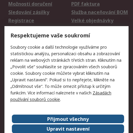
Možnosti doručení
PDF faktura
Sledování zásilky
Služba naceňování BOM
Registrace
Velké objednávky
Vrácení zboží
Respektujeme vaše soukromí
Právní
Soubory cookie a další technologie využíváme pro
statistickou analýzu, personalizaci obsahu a zobrazování
Autorská práva
Obchodní podmínky
reklam na webových stránkách třetích stran. Kliknutím na
společnosti RS
„Povolit vše“ souhlasíte se zpracováním všech souborů
Prohlášení o ochraně
Zabezpečení
cookie. Soubory cookie můžete vybrat kliknutím na
údajů
elektronické pošty
„Upravit nastavení“. Pokud si to nepřejete, klikněte na
Zásady pro soubory
Zásady ochrany
„Odmítnout vše“. To může omezit přístup k určitým
cookie
osobních údajů
funkcím. Více informací naleznete v našich
Zásadách
používání souborů cookie
.
O naší společnosti
Přijmout všechny
Celosvětově
Kontakt
O naší společnosti
RS Group
Upravit nastavení