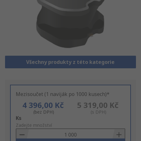
Všechny produkty z této kategorie
Mezisoučet (1 naviják po 1000 kusech)*
4 396,00 Kč
5 319,00 Kč
(bez DPH)
(s DPH)
Add
Ks
to
Zadejte množství
Basket