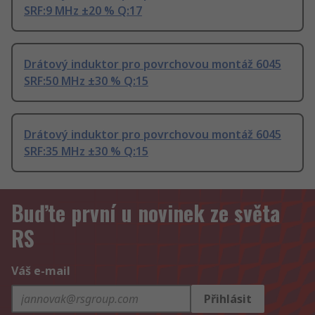
SRF:9 MHz ±20 % Q:17
Drátový induktor pro povrchovou montáž 6045
SRF:50 MHz ±30 % Q:15
Drátový induktor pro povrchovou montáž 6045
SRF:35 MHz ±30 % Q:15
Buďte první u novinek ze světa
RS
Váš e-mail
Přihlásit