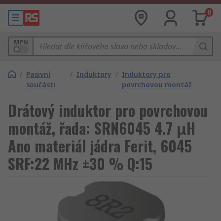
0
MPN
/
Pasivní
/
Induktory
/
Induktory pro
součásti
povrchovou montáž
Drátový induktor pro povrchovou
montáž, řada: SRN6045 4.7 μH
Ano materiál jádra Ferit, 6045
SRF:22 MHz ±30 % Q:15