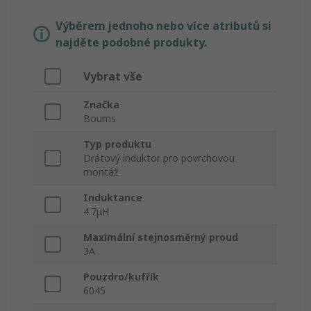
Výběrem jednoho nebo více atributů si
najděte podobné produkty.
Vybrat vše
Značka
Bourns
Typ produktu
Drátový induktor pro povrchovou
montáž
Induktance
4.7μH
Maximální stejnosměrný proud
3A
Pouzdro/kufřík
6045