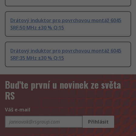
Drátový induktor pro povrchovou montáž 6045
SRF:50 MHz ±30 % Q:15
Drátový induktor pro povrchovou montáž 6045
SRF:35 MHz ±30 % Q:15
Buďte první u novinek ze světa
RS
Váš e-mail
Přihlásit