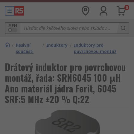
0
MPN
/
Pasivní
/
Induktory
/
Induktory pro
součásti
povrchovou montáž
Drátový induktor pro povrchovou
montáž, řada: SRN6045 100 μH
Ano materiál jádra Ferit, 6045
SRF:5 MHz ±20 % Q:22