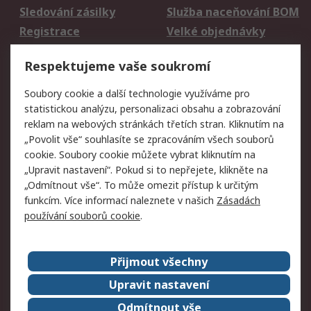
Sledování zásilky
Služba naceňování BOM
Registrace
Velké objednávky
Vrácení zboží
Respektujeme vaše soukromí
Právní
Soubory cookie a další technologie využíváme pro
statistickou analýzu, personalizaci obsahu a zobrazování
Autorská práva
Obchodní podmínky
reklam na webových stránkách třetích stran. Kliknutím na
společnosti RS
„Povolit vše“ souhlasíte se zpracováním všech souborů
Prohlášení o ochraně
Zabezpečení
cookie. Soubory cookie můžete vybrat kliknutím na
údajů
elektronické pošty
„Upravit nastavení“. Pokud si to nepřejete, klikněte na
Zásady pro soubory
Zásady ochrany
„Odmítnout vše“. To může omezit přístup k určitým
cookie
osobních údajů
funkcím. Více informací naleznete v našich
Zásadách
používání souborů cookie
.
O naší společnosti
Přijmout všechny
Celosvětově
Kontakt
O naší společnosti
RS Group
Upravit nastavení
Kariéra
Ocenění
Odmítnout vše