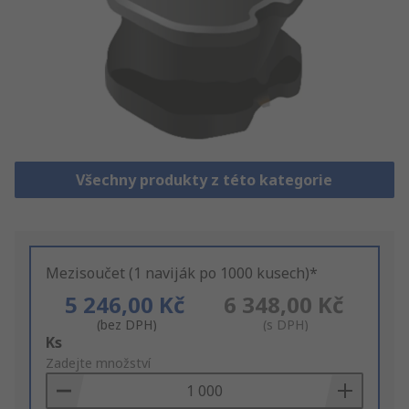
Všechny produkty z této kategorie
Mezisoučet (1 naviják po 1000 kusech)*
5 246,00 Kč
6 348,00 Kč
(bez DPH)
(s DPH)
Add
Ks
to
Zadejte množství
Basket