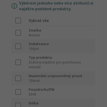
Výběrem jednoho nebo více atributů si
najděte podobné produkty.
Vybrat vše
Značka
Bourns
Induktance
100μH
Typ produktu
Drátový induktor pro povrchovou
montáž
Maximální stejnosměrný proud
700mA
Pouzdro/kufřík
6045
Délka