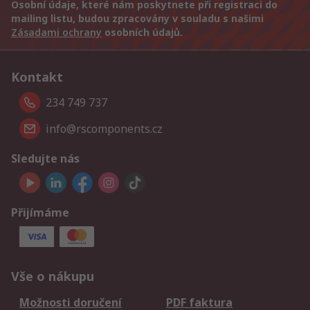
Osobní údaje, které nám poskytnete při registraci do
mailing listu, budou zpracovány v souladu s našimi
Zásadami ochrany
osobních údajů.
Kontakt
234 749 737
info@rscomponents.cz
Sledujte nás
Přijímáme
Vše o nákupu
Možnosti doručení
PDF faktura