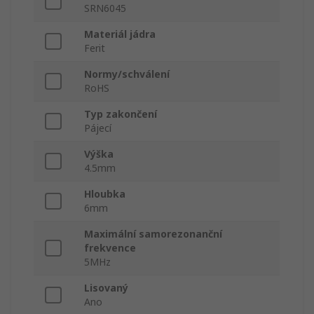
SRN6045
Materiál jádra
Ferit
Normy/schválení
RoHS
Typ zakončení
Pájecí
Výška
4.5mm
Hloubka
6mm
Maximální samorezonanční
frekvence
5MHz
Lisovaný
Ano