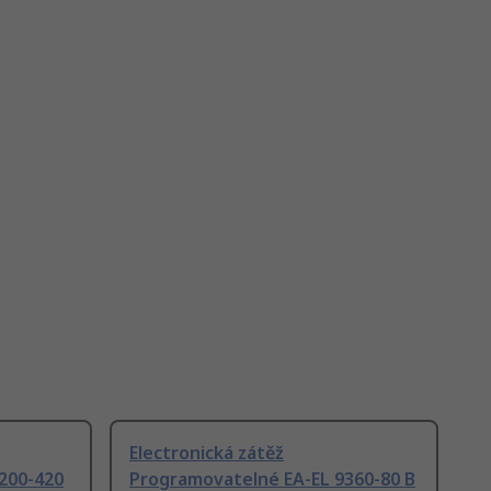
Electronická zátěž
200-420
Programovatelné EA-EL 9360-80 B