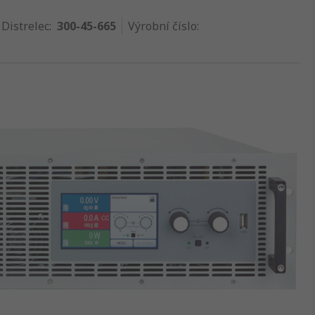
 Distrelec
:
300-45-665
Výrobní číslo
: