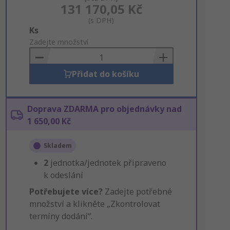
131 170,05 Kč
(s DPH)
Add
Ks
to
Zadejte množství
Basket
Přidat do košíku
Doprava ZDARMA pro objednávky nad
1 650,00 Kč
Skladem
2
jednotka/jednotek připraveno
k odeslání
Potřebujete více?
Zadejte potřebné
množství a klikněte „Zkontrolovat
termíny dodání“.