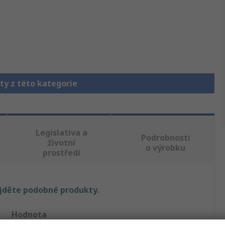
ty z této kategorie
Legislativa a
Podrobnosti
životní
o výrobku
prostředí
ajděte podobné produkty.
Hodnota