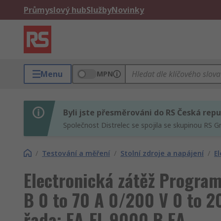
Průmyslový hub
Služby
Novinky
Menu
MPN
Byli jste přesměrováni do RS Česká repu
Společnost Distrelec se spojila se skupinou RS G
/
Testování a měření
/
Stolní zdroje a napájení
/
E
Electronická zátěž Progra
B 0 to 70 A 0/200 V 0 to 2
řada: EA-EL 9000 B EA