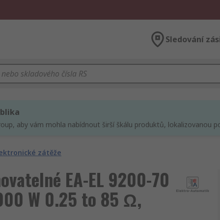
Sledování zás
blika
roup, aby vám mohla nabídnout širší škálu produktů, lokalizovanou po
lektronické zátěže
movatelné EA-EL 9200-70
000 W 0.25 to 85 Ω,