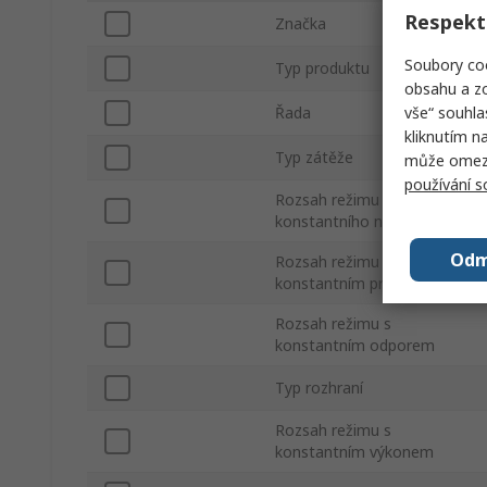
Respekt
Značka
Soubory coo
Typ produktu
obsahu a zo
vše“ souhla
Řada
kliknutím n
Typ zátěže
může omezit
používání 
Rozsah režimu
konstantního napětí
Odm
Rozsah režimu s
konstantním proudem
Rozsah režimu s
konstantním odporem
Typ rozhraní
Rozsah režimu s
konstantním výkonem