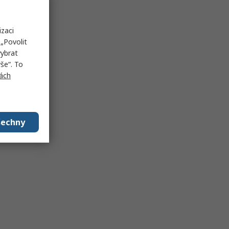
izaci
„Povolit
vybrat
še“. To
ách
šechny