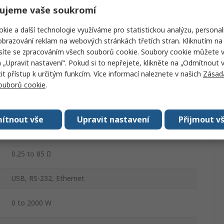
ujeme vaše soukromí
EA Elektro-Automatik
kie a další technologie využíváme pro statistickou analýzu, personal
Electronická zátěž
brazování reklam na webových stránkách třetích stran. Kliknutím na 
síte se zpracováním všech souborů cookie. Soubory cookie můžete 
EA-EL 9000 B
a „Upravit nastavení“. Pokud si to nepřejete, klikněte na „Odmítnout v
Programovatelné
 přístup k určitým funkcím. Více informací naleznete v našich
Zásad
souborů cookie
.
0/200 V
ítnout vše
Upravit nastavení
Přijmout v
0 to 70 A
0.25 to 85 Ω
USB, RS-232, Ethernet
0 to 2000 W