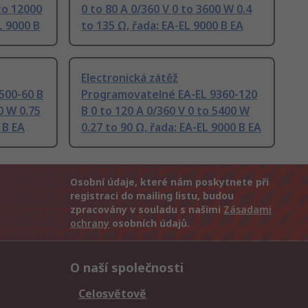
 to 12000
0 to 80 A 0/360 V 0 to 3600 W 0.4
L 9000 B
to 135 Ω, řada: EA-EL 9000 B EA
Electronická zátěž
500-60 B
Programovatelné EA-EL 9360-120
0 W 0.75
B 0 to 120 A 0/360 V 0 to 5400 W
 B EA
0.27 to 90 Ω, řada: EA-EL 9000 B EA
Osobní údaje, které nám poskytnete při
registraci do mailing listu, budou
zpracovány v souladu s našimi
Zásadami
ochrany
osobních údajů.
O naší společnosti
Celosvětově