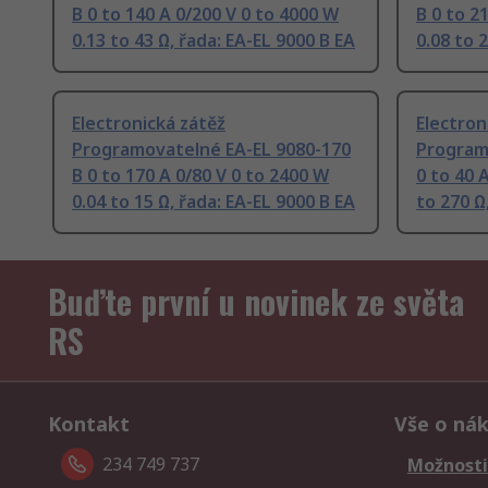
B 0 to 140 A 0/200 V 0 to 4000 W
B 0 to 2
0.13 to 43 Ω, řada: EA-EL 9000 B EA
0.08 to 
Electronická zátěž
Electron
Programovatelné EA-EL 9080-170
Program
B 0 to 170 A 0/80 V 0 to 2400 W
0 to 40 
0.04 to 15 Ω, řada: EA-EL 9000 B EA
to 270 Ω
Buďte první u novinek ze světa
RS
Kontakt
Vše o ná
234 749 737
Možnosti