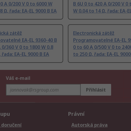
10 A 0/200 V 0 to 6000 W
B 6U 0 to 420 A 0/200 V 0
28 Ω, řada: EA-EL 9000 B EA
W 0.04 to 14 Ω, řada: EA-E
ická zátěž
Electronická zátěž
ovatelné EA-EL 9360-40 B
Programovatelné EA-EL 9
A 0/360 V 0 to 1800 W 0.8
0 to 60 A 0/500 V 0 to 240
, řada: EA-EL 9000 B EA
to 250 Ω, řada: EA-EL 9000
Váš e-mail
Přihlásit
kupu
Právní
 doručení
Autorská práva