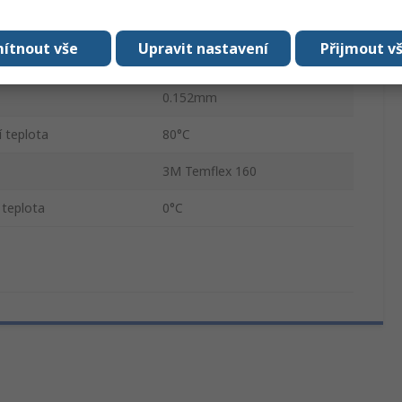
20m
ítnout vše
Upravit nastavení
Přijmout v
Vinyl
0.152mm
 teplota
80°C
3M Temflex 160
 teplota
0°C