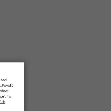
izaci
„Povolit
vybrat
še“. To
ách