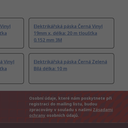
Vinyl
Elektrikářská páska Černá Vinyl
šťka
19mm x, délka: 20 m tloušťka
0.152 mm 3M
á Vinyl
Elektrikářská páska Černá Zelená
šťka
Bílá délka: 10 m
Osobní údaje, které nám poskytnete při
registraci do mailing listu, budou
zpracovány v souladu s našimi
Zásadami
ochrany
osobních údajů.