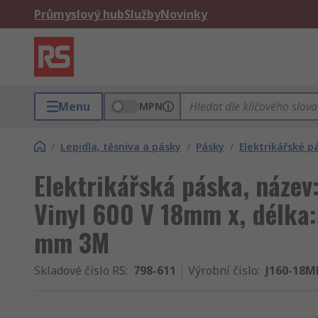
Průmyslový hub
Služby
Novinky
Menu
MPN
/
Lepidla, těsniva a pásky
/
Pásky
/
Elektrikářské p
Elektrikářská páska, název
Vinyl 600 V 18mm x, délka:
mm 3M
Skladové číslo RS
:
798-611
Výrobní číslo
:
J160-18