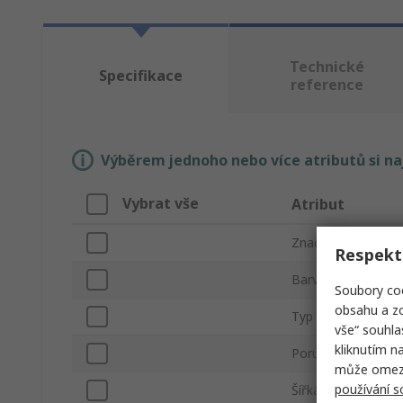
Technické
Specifikace
reference
Výběrem jednoho nebo více atributů si n
Vybrat vše
Atribut
Značka
Respekt
Barva
Soubory coo
obsahu a zo
Typ produktu
vše“ souhla
kliknutím n
Poruchové napětí
může omezit
používání 
Šířka