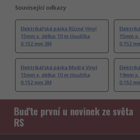
Související odkazy
Elektrikářská páska Různé Vinyl
Elektrik
15mm x, délka: 10 m tloušťka
15mm x, 
0.152 mm 3M
0.152 m
Elektrikářská páska Modrá Vinyl
Elektrik
15mm x, délka: 10 m tloušťka
19mm x, 
0.152 mm 3M
0.152 m
Buďte první u novinek ze světa
RS