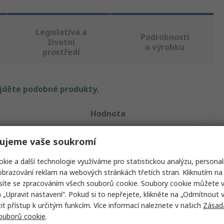
Legislativa a
Podrobnosti
životní
o výrobku
prostředí
ajděte podobné produkty.
Hodnota
3M
ujeme vaše soukromí
Zelená
kie a další technologie využíváme pro statistickou analýzu, personal
brazování reklam na webových stránkách třetích stran. Kliknutím na 
Elektrikářská páska
síte se zpracováním všech souborů cookie. Soubory cookie můžete 
a „Upravit nastavení“. Pokud si to nepřejete, klikněte na „Odmítnout v
600V
 přístup k určitým funkcím. Více informací naleznete v našich
Zásad
souborů cookie
.
18mm