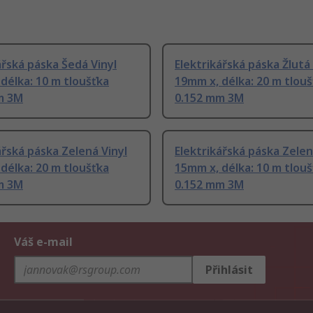
ářská páska Šedá Vinyl
Elektrikářská páska Žlutá 
délka: 10 m tloušťka
19mm x, délka: 20 m tlou
m 3M
0.152 mm 3M
ářská páska Zelená Vinyl
Elektrikářská páska Zelen
délka: 20 m tloušťka
15mm x, délka: 10 m tlou
m 3M
0.152 mm 3M
Váš e-mail
Přihlásit