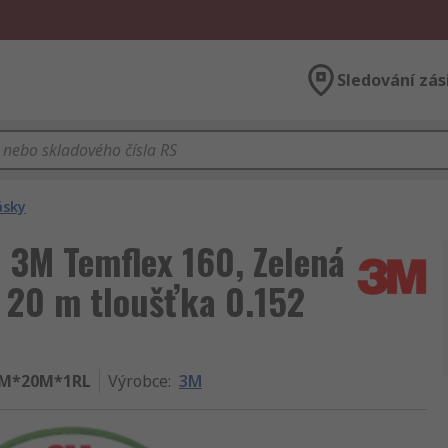
Sledování zás
ásky
: 3M Temflex 160, Zelená
 20 m tloušťka 0.152
MM*20M*1RL
Výrobce
:
3M