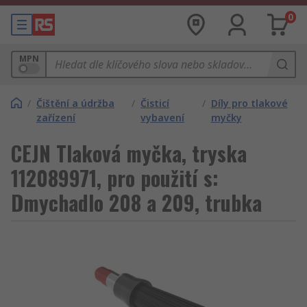
0
MPN
/
Čištění a údržba
/
Čisticí
/
Díly pro tlakové
zařízení
vybavení
myčky
CEJN Tlaková myčka, tryska
112089971, pro použití s:
Dmychadlo 208 a 209, trubka