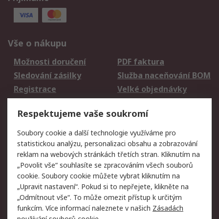
Vše o nákupu
Možnosti doručení
PDF faktura
Sledování zásilky
Služba naceňování BOM
Registrace
Velké objednávky
Vrácení zboží
Respektujeme vaše soukromí
Právní
Soubory cookie a další technologie využíváme pro
statistickou analýzu, personalizaci obsahu a zobrazování
Autorská práva
Obchodní podmínky
reklam na webových stránkách třetích stran. Kliknutím na
společnosti RS
„Povolit vše“ souhlasíte se zpracováním všech souborů
Prohlášení o ochraně
Zabezpečení
cookie. Soubory cookie můžete vybrat kliknutím na
údajů
elektronické pošty
„Upravit nastavení“. Pokud si to nepřejete, klikněte na
Zásady pro soubory
Zásady ochrany
„Odmítnout vše“. To může omezit přístup k určitým
cookie
osobních údajů
funkcím. Více informací naleznete v našich
Zásadách
používání souborů cookie
.