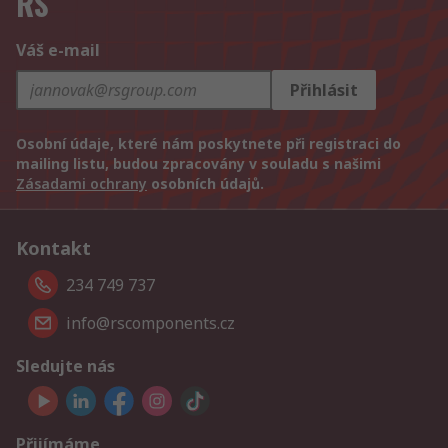
RS
Váš e-mail
Přihlásit
Osobní údaje, které nám poskytnete při registraci do
mailing listu, budou zpracovány v souladu s našimi
Zásadami ochrany
osobních údajů.
Kontakt
234 749 737
info@rscomponents.cz
Sledujte nás
Přijímáme