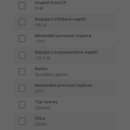
Stupeň krytí IP
IP40
Napájecí střídavé napětí
24V ac
Minimální provozní teplota
-10°C
Napájecí stejnosměrné napětí
125 V dc
Režim
Zpoždění zapnutí
Maximální provozní teplota
50°C
Typ svorky
Zásuvný
Šířka
28mm