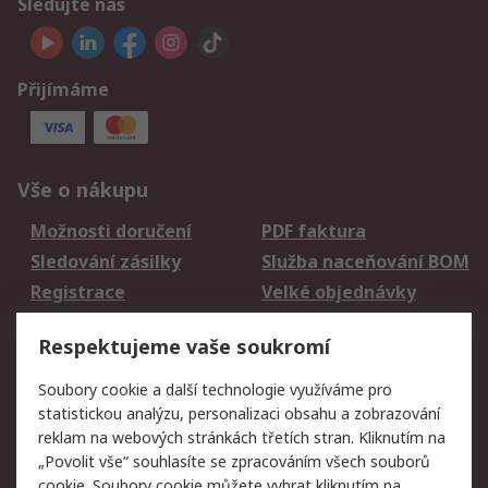
Sledujte nás
Přijímáme
Vše o nákupu
Možnosti doručení
PDF faktura
Sledování zásilky
Služba naceňování BOM
Registrace
Velké objednávky
Vrácení zboží
Respektujeme vaše soukromí
Právní
Soubory cookie a další technologie využíváme pro
statistickou analýzu, personalizaci obsahu a zobrazování
Autorská práva
Obchodní podmínky
reklam na webových stránkách třetích stran. Kliknutím na
společnosti RS
„Povolit vše“ souhlasíte se zpracováním všech souborů
Prohlášení o ochraně
Zabezpečení
cookie. Soubory cookie můžete vybrat kliknutím na