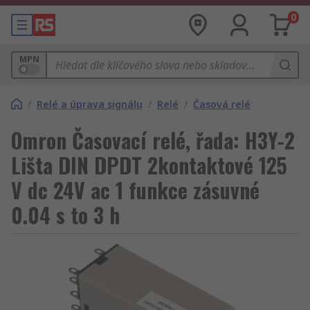
0
MPN
/
Relé a úprava signálu
/
Relé
/
Časová relé
Omron Časovací relé, řada: H3Y-2
Lišta DIN DPDT 2kontaktové 125
V dc 24V ac 1 funkce zásuvné
0.04 s to 3 h