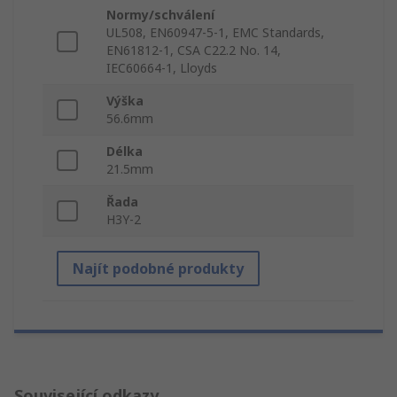
Normy/schválení
UL508, EN60947-5-1, EMC Standards,
EN61812-1, CSA C22.2 No. 14,
IEC60664-1, Lloyds
Výška
56.6mm
Délka
21.5mm
Řada
H3Y-2
Najít podobné produkty
Související odkazy