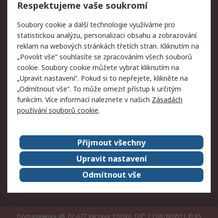
Respektujeme vaše soukromí
Právní
Soubory cookie a další technologie využíváme pro
statistickou analýzu, personalizaci obsahu a zobrazování
Autorská práva
Obchodní podmínky
reklam na webových stránkách třetích stran. Kliknutím na
společnosti RS
„Povolit vše“ souhlasíte se zpracováním všech souborů
Prohlášení o ochraně
Zabezpečení
cookie. Soubory cookie můžete vybrat kliknutím na
údajů
elektronické pošty
„Upravit nastavení“. Pokud si to nepřejete, klikněte na
Zásady pro soubory
Zásady ochrany
„Odmítnout vše“. To může omezit přístup k určitým
cookie
osobních údajů
funkcím. Více informací naleznete v našich
Zásadách
používání souborů cookie
.
O naší společnosti
Přijmout všechny
Celosvětově
Kontakt
O naší společnosti
RS Group
Upravit nastavení
Kariéra
Ocenění
Odmítnout vše
ESG
Domaniewska 48, 02-672 Varšava, Polsko, DIČ: CZ682809511
© RS