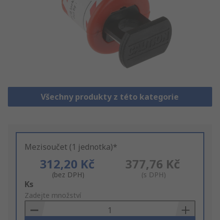
Všechny produkty z této kategorie
Mezisoučet (1 jednotka)*
312,20 Kč
377,76 Kč
(bez DPH)
(s DPH)
Add
Ks
to
Zadejte množství
Basket