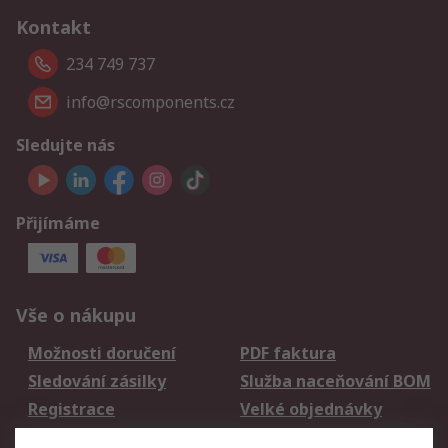
Kontakt
234 749 737
info@rscomponents.cz
Sledujte nás
Přijímáme
Vše o nákupu
Možnosti doručení
PDF faktura
Sledování zásilky
Služba naceňování BOM
Registrace
Velké objednávky
Vrácení zboží