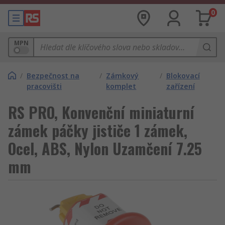
0
MPN
/
Bezpečnost na
/
Zámkový
/
Blokovací
pracovišti
komplet
zařízení
RS PRO, Konvenční miniaturní
zámek páčky jističe 1 zámek,
Ocel, ABS, Nylon Uzamčení 7.25
mm