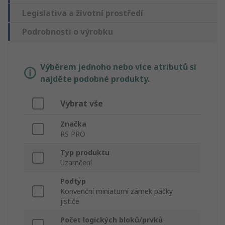
Legislativa a životní prostředí
Podrobnosti o výrobku
Výběrem jednoho nebo více atributů si
najděte podobné produkty.
Vybrat vše
Značka
RS PRO
Typ produktu
Uzamčení
Podtyp
Konvenční miniaturní zámek páčky
jističe
Počet logických bloků/prvků