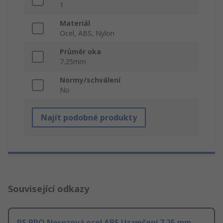
1
Materiál
Ocel, ABS, Nylon
Průměr oka
7.25mm
Normy/schválení
No
Najít podobné produkty
Související odkazy
RS PRO Nerezová ocel ABS Uzamčení 7.25 mm