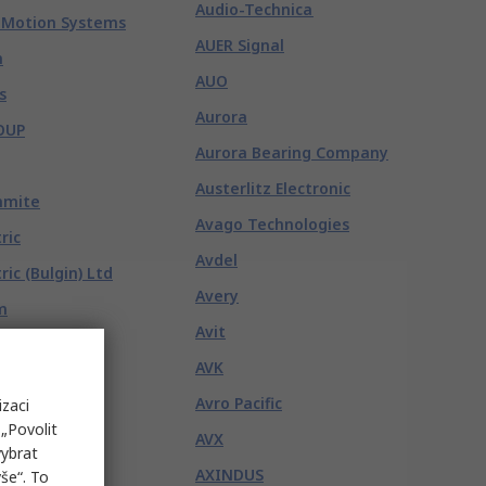
Audio-Technica
 Motion Systems
AUER Signal
n
AUO
s
Aurora
OUP
Aurora Bearing Company
Austerlitz Electronic
hmite
Avago Technologies
ric
Avdel
ric (Bulgin) Ltd
Avery
m
Avit
AVK
0
Avro Pacific
izaci
ectronics
„Povolit
AVX
vybrat
AXINDUS
še“. To