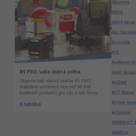
Aburnet
ABUS
ABUS Secur
Acc Silicon
Accuride
ACE
Aceleron E
RS PRO, vaše dobrá volba
Acim Jouan
Objevte naši vlastní značku RS PRO!
ACOEM
Nabízíme sortiment více než 90 000
ACT Meter
kvalitních produktů pro vás a vaši firmu.
Active Gea
K nabídce
Actuonix
ADAFRUIT 
Adaltra