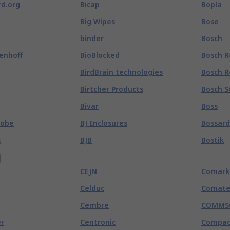
d.org
Bicap
Bopla
Big Wipes
Bose
binder
Bosch
enhoff
BioBlocked
Bosch R
BirdBrain technologies
Bosch R
Birtcher Products
Bosch S
Bivar
Boss
robe
BJ Enclosures
Bossard
s
BJB
Bostik
)
CEJN
Comark
Celduc
Comate
Cembre
COMMS
r
Centronic
Compac