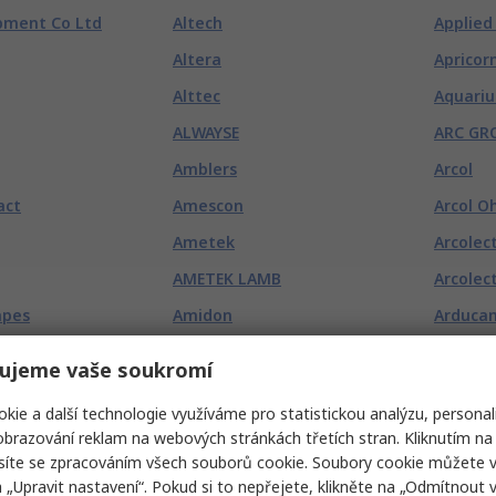
pment Co Ltd
Altech
Applied
Altera
Apricor
Alttec
Aquariu
ALWAYSE
ARC GR
Amblers
Arcol
act
Amescon
Arcol O
Ametek
Arcolect
AMETEK LAMB
Arcolect
apes
Amidon
Arduca
Amphenol
Arduino
ujeme vaše soukromí
Amphenol Advanced Sensors
Argon 4
kie a další technologie využíváme pro statistickou analýzu, personal
Amphenol Aerospace
Aries El
brazování reklam na webových stránkách třetích stran. Kliknutím na 
Amphenol Air LB
Arima
síte se zpracováním všech souborů cookie. Soubory cookie můžete 
a „Upravit nastavení“. Pokud si to nepřejete, klikněte na „Odmítnout v