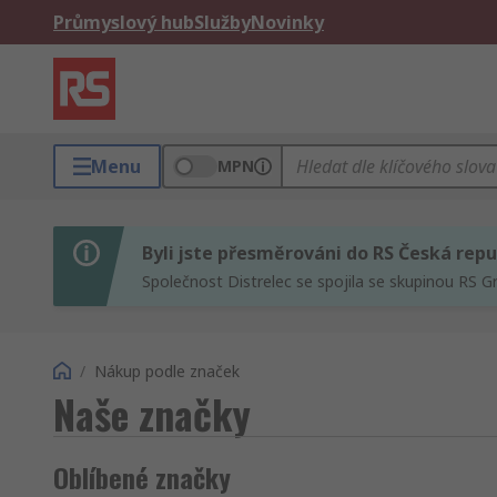
Průmyslový hub
Služby
Novinky
Menu
MPN
Byli jste přesměrováni do RS Česká repu
Společnost Distrelec se spojila se skupinou RS G
/
Nákup podle značek
Naše značky
Oblíbené značky