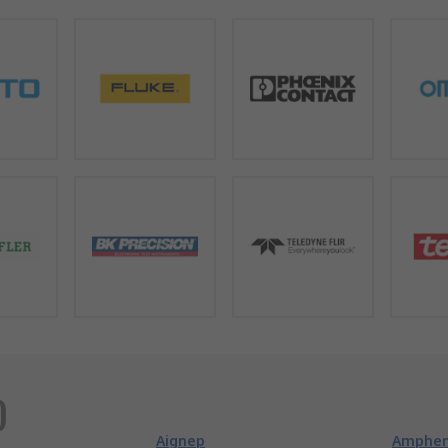
)
Aignep
Ampheno