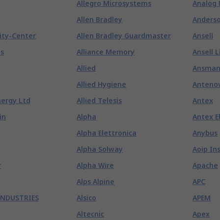
Allegro Microsystems
Analog 
Allen Bradley
Anderso
ity-Center
Allen Bradley Guardmaster
Ansell
es
Alliance Memory
Ansell L
Allied
Ansma
Allied Hygiene
Anteno
nergy Ltd
Allied Telesis
Antex
in
Alpha
Antex E
Alpha Elettronica
Anybus
Alpha Solway
Aoip In
r
Alpha Wire
Apache
Alps Alpine
APC
INDUSTRIES
Alsico
APEM
Altecnic
Apex