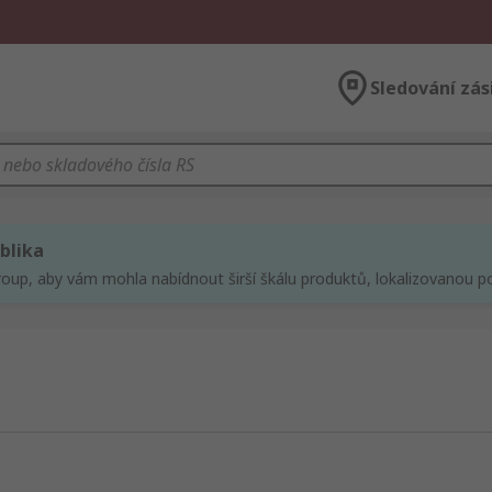
Sledování zás
blika
roup, aby vám mohla nabídnout širší škálu produktů, lokalizovanou po