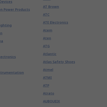
Devices
AT Brown
n Power Products
ATC
ATE Electronics
ighting
Atem
nn
Aten
va
ATG
Atlantic
lectronics
Atlas Safety Shoes
Atmel
strumentation
ATMI
ATP
Atrato
AUBOUEIX