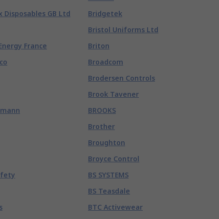
x Disposables GB Ltd
Bridgetek
Bristol Uniforms Ltd
 Energy France
Briton
co
Broadcom
Brodersen Controls
Brook Tavener
hmann
BROOKS
Brother
Broughton
Broyce Control
afety
BS SYSTEMS
BS Teasdale
s
BTC Activewear