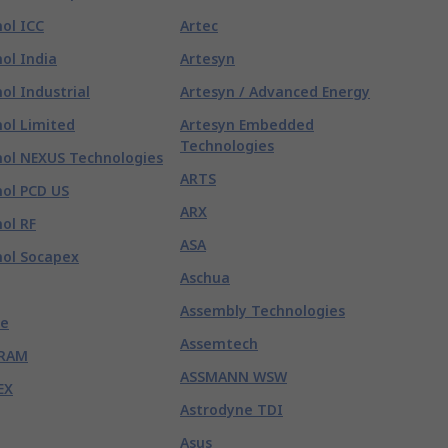
ol ICC
Artec
ol India
Artesyn
l Industrial
Artesyn / Advanced Energy
ol Limited
Artesyn Embedded
Technologies
ol NEXUS Technologies
ARTS
ol PCD US
ARX
ol RF
ASA
ol Socapex
Aschua
Assembly Technologies
e
Assemtech
RAM
ASSMANN WSW
EX
Astrodyne TDI
Asus