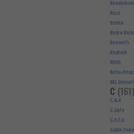
Beagleboar
Beco
Bedea
Bedra Berk
Beeswift
Beghelli
BEHA
Beha-Amp
BEI Sensor
C
(
161
C & K
C-Safe
C.A.T.U
Cable Powe