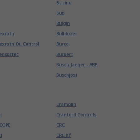
Bticino
Bud
Bulgin
exroth
Bulldozer
exroth Oil Control
Burco
ensortec
Burkert
Busch Jaeger - ABB
Buschjost
Cramolin
c
Cranford Controls
COPE
CRC
t
CRC Kf