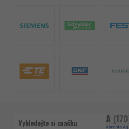
A
(
170
Vyhledejte si značku
Aaronia Ag