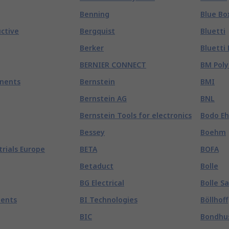
Benning
Blue Bo
ctive
Bergquist
Bluetti
Berker
Bluetti
BERNIER CONNECT
BM Poly
nents
Bernstein
BMI
Bernstein AG
BNL
Bernstein Tools for electronics
Bodo E
Bessey
Boehm
trials Europe
BETA
BOFA
Betaduct
Bolle
BG Electrical
Bolle S
ents
BI Technologies
Böllhoff
BIC
Bondhu