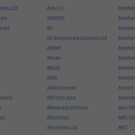
RMALLOY
Aim-TTi
Amphen
ors
AIMONT
Amphen
tries
Air
Ampheno
Air Engineering Controls Ltd
Amphen
AIRAM
Amphen
Airpax
Amphen
AKAZE
Amphen
AKER
Amphen
Alain Compas
Ampire
nents
Albrecht Jung
Amprob
m
Alexandra Clothing
ams OS
ms
Alfatronix
AMS TR
Alfatronix Ltd
AMT