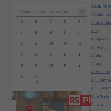
AAVID THE
AB Connect
A
B
C
D
E
Abax Indus
ABB
F
G
H
I
J
ABB Jokab
K
L
M
N
O
Abbatron
P
Q
R
S
T
Abeba
Abeco
U
V
W
X
Y
Aber Socks
Z
0-
ABL Compo
9
ABL Sursu
Able Syste
Abracon