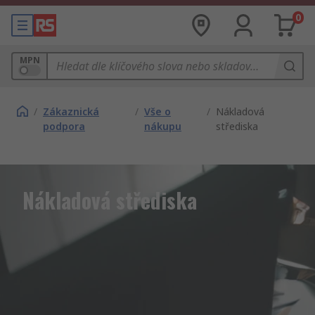
0
MPN
/
Zákaznická
/
Vše o
/
Nákladová
podpora
nákupu
střediska
Nákladová střediska