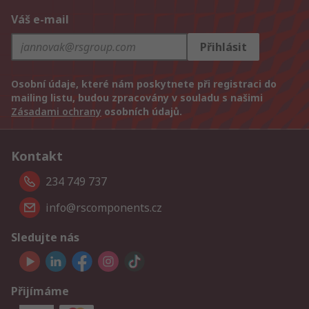
Váš e-mail
Přihlásit
Osobní údaje, které nám poskytnete při registraci do
mailing listu, budou zpracovány v souladu s našimi
Zásadami ochrany
osobních údajů.
Kontakt
234 749 737
info@rscomponents.cz
Sledujte nás
Přijímáme