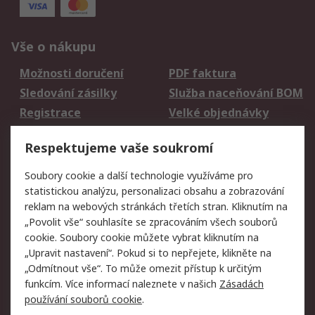
Vše o nákupu
Možnosti doručení
PDF faktura
Sledování zásilky
Služba naceňování BOM
Registrace
Velké objednávky
Vrácení zboží
Respektujeme vaše soukromí
Právní
Soubory cookie a další technologie využíváme pro
statistickou analýzu, personalizaci obsahu a zobrazování
Autorská práva
Obchodní podmínky
reklam na webových stránkách třetích stran. Kliknutím na
společnosti RS
„Povolit vše“ souhlasíte se zpracováním všech souborů
Prohlášení o ochraně
Zabezpečení
cookie. Soubory cookie můžete vybrat kliknutím na
údajů
elektronické pošty
„Upravit nastavení“. Pokud si to nepřejete, klikněte na
Zásady pro soubory
Zásady ochrany
„Odmítnout vše“. To může omezit přístup k určitým
cookie
osobních údajů
funkcím. Více informací naleznete v našich
Zásadách
používání souborů cookie
.