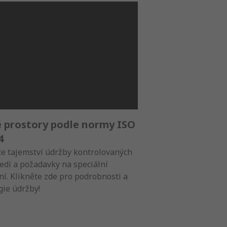
é prostory podle normy ISO
Prediktivní údr
4
výrobě
e tajemství údržby kontrolovaných
Nechte data stát vaš
edí a požadavky na speciální
spojencem v boji prot
ní. Klikněte zde pro podrobnosti a
našeho článku se dozv
gie údržby!
dosažení úspěchu spo
znalosti na úrovni tý