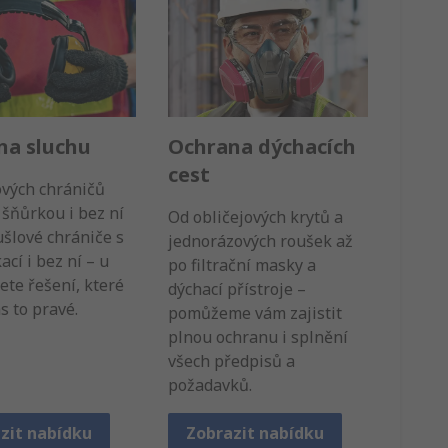
na sluchu
Ochrana dýchacích
cest
ových chráničů
 šňůrkou i bez ní
Od obličejových krytů a
šlové chrániče s
jednorázových roušek až
cí i bez ní – u
po filtrační masky a
ete řešení, které
dýchací přístroje –
s to pravé.
pomůžeme vám zajistit
plnou ochranu i splnění
všech předpisů a
požadavků.
zit nabídku
Zobrazit nabídku