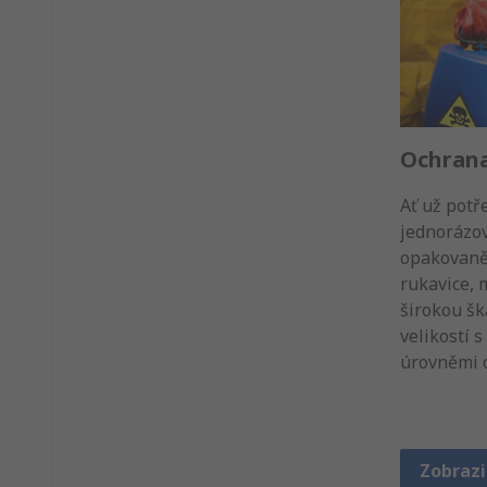
Ochran
Ať už potř
jednorázo
opakovaně
rukavice,
širokou šk
velikostí 
úrovněmi 
Zobrazi