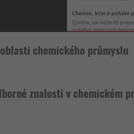
Chemie, která pohání 
Zjistěte, jak může RS podp
pomáhat provozním týmům ř
údržby, zlepšování procesů 
hodin denně, 7 dní v týdnu.
 oblasti chemického průmyslu
dborné znalosti v chemickém p