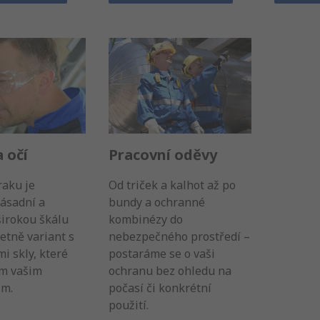
 očí
Pracovní oděvy
raku je
Od triček a kalhot až po
ásadní a
bundy a ochranné
irokou škálu
kombinézy do
etně variant s
nebezpečného prostředí –
mi skly, které
postaráme se o vaši
em vašim
ochranu bez ohledu na
ům.
počasí či konkrétní
použití.