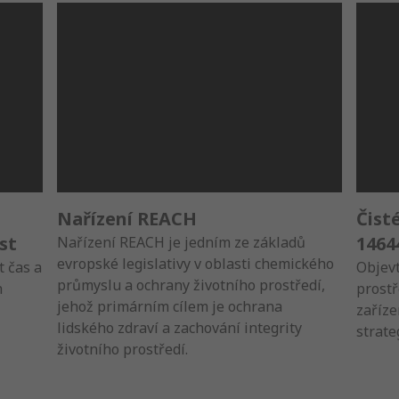
o
Nařízení REACH
Čist
st
1464
Nařízení REACH je jedním ze základů
evropské legislativy v oblasti chemického
t čas a
Objevt
průmyslu a ochrany životního prostředí,
h
prostř
jehož primárním cílem je ochrana
zaříze
lidského zdraví a zachování integrity
strate
životního prostředí.