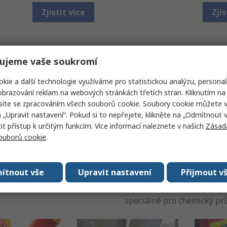
Zjistit více
Zjis
ujeme vaše soukromí
kie a další technologie využíváme pro statistickou analýzu, personal
brazování reklam na webových stránkách třetích stran. Kliknutím na 
síte se zpracováním všech souborů cookie. Soubory cookie můžete 
né znalosti v oblasti chemické
a „Upravit nastavení“. Pokud si to nepřejete, klikněte na „Odmítnout v
 přístup k určitým funkcím. Více informací naleznete v našich
Zásad
souborů cookie
.
ítnout vše
Upravit nastavení
Přijmout v
í ochranné prostředky pomáhají chránit provozní personá
iemi. Prohlédněte si naši kompletní nabídku ochranných pro
speciálně pro chemický pr