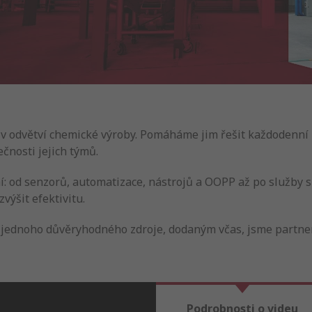
 v odvětví chemické výroby. Pomáháme jim řešit každodenní p
čnosti jejich týmů.
í: od senzorů, automatizace, nástrojů a OOPP až po služby s
výšit efektivitu.
ednoho důvěryhodného zdroje, dodaným včas, jsme partnere
Podrobnosti o videu