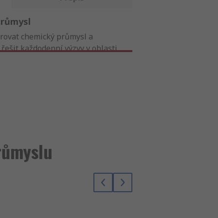
průmysl
orovat chemický průmysl a
ešit každodenní výzvy v oblasti
a zajištění bezpečnosti týmů 24
růmyslu