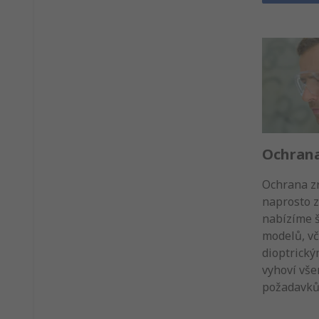
Ochrana
Ochrana z
naprosto z
nabízíme š
modelů, vč
dioptrický
vyhoví vš
požadavk