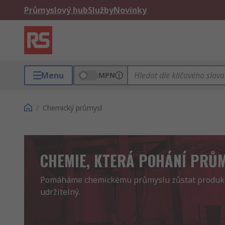
Průmyslový hub
Služby
Novinky
Menu
MPN
/
Chemický průmysl
CHEMIE, KTERÁ POHÁNÍ PRŮ
Pomáháme chemickému průmyslu zůstat produkti
udržitelný.