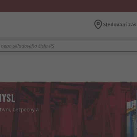
Sledování zás
MYSL
vní, bezpečný a 