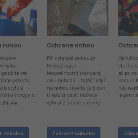
a rukou
Ochrana nohou
Ochra
ebujete
Při ochraně nohou je
Od zátk
vé nebo
klíčový nejen
sluchu s
 použitelné
bezpečnostní standard,
až po mu
 máme pro vás
ale i pohodlí – zvlášť když
komunika
álu stylů a
na nohou trávíte celý den.
nás najd
s různými typy a
U nás si navíc můžete
je pro vá
ochrany.
vybrat z široké nabídky.
t nabídku
Zobrazit nabídku
Zobra