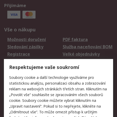
Přijímáme
Vše o nákupu
Možnosti doručení
PDF faktura
Sledování zásilky
Služba naceňování BOM
Registrace
Velké objednávky
Vrácení zboží
Respektujeme vaše soukromí
Právní
Soubory cookie a další technologie využíváme pro
statistickou analýzu, personalizaci obsahu a zobrazování
Autorská práva
Obchodní podmínky
reklam na webových stránkách třetích stran. Kliknutím na
společnosti RS
„Povolit vše“ souhlasíte se zpracováním všech souborů
Prohlášení o ochraně
Zabezpečení
cookie. Soubory cookie můžete vybrat kliknutím na
údajů
elektronické pošty
„Upravit nastavení“. Pokud si to nepřejete, klikněte na
Zásady pro soubory
Zásady ochrany
„Odmítnout vše“. To může omezit přístup k určitým