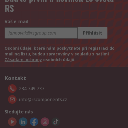
RS
Váš e-mail
Přihlásit
Osobní údaje, které nám poskytnete při registraci do
mailing listu, budou zpracovány v souladu s našimi
Zásadami ochrany
osobních údajů.
Kontakt
234 749 737
info@rscomponents.cz
Sledujte nás