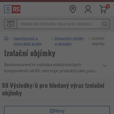
0
MPN
/
Upevňovací a
/
Distanční vložky
/
Izolační
montážní prvky
a sloupky
objímky
Izolační objímky
Bezkonkurenční nabídka elektronických
komponentů od RS zahrnuje produkty jako jsou
Upevňovací a montážní prvky a Spony,
Hmoždinky, kotvy, upevňovací prvky a sady a
59 Výsledky/ů pro hledaný výraz Izolační
Izolační objímky. Máme nejlepší produkty a
objímky
skladovou dostupnost v odvětví. Nabízíme
Distanční vložky a sloupky pro podniky a
inženýry v celém světě. Samozřejmostí pro RS je
Filtry
dokonalý servis a rychlé dodání. Na našich