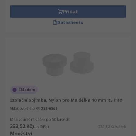
produkty a nástroje. Patří sem Upevňovací a
montážní prvky a Upevňovací a montážní prvky.
Přidat
Jako naši zákaznící si můžete prohlédnout
Datasheets
kompletní nabídku sekce Mechanické produkty a
nástroje a koupit kvalitní průmyslové,
elektronické zboží a náhradní díly.
Skladem
Izolační objímka, Nylon pro M8 délka 10 mm RS PRO
Skladové číslo RS
232-6861
Mezisoučet (1 sáček po 50 kusech)
333,52 Kč
(bez DPH)
333,52 Kč/sáček
Množství