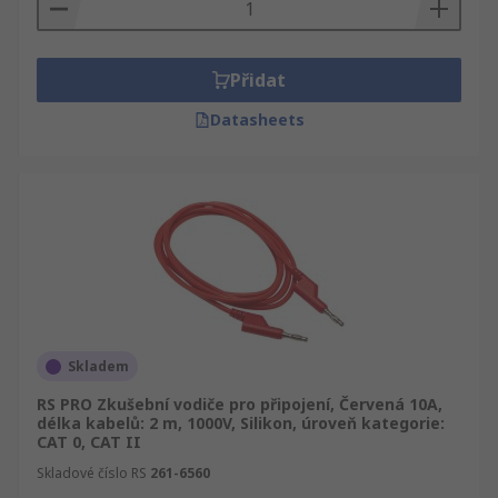
mm dorazila přístí den. RS nabízí široký
sortiment produktů z oblasti IT, Zkušební a
bezpečnostní vybavení, dále Zkušební vodiče
Přidat
konektorů 4 mm, elektrické a průmyslové
výrobky. Prohlédněte si celou nabídku sekce IT,
Datasheets
Zkušební a bezpečnostní vybavení. Najdete tam
Testování a měření a Zkušební vodiče .
Skladem
RS PRO Zkušební vodiče pro připojení, Červená 10A,
délka kabelů: 2 m, 1000V, Silikon, úroveň kategorie:
CAT 0, CAT II
Skladové číslo RS
261-6560