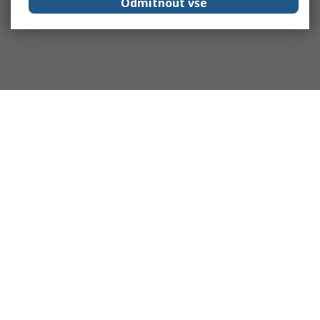
Odmítnout vše