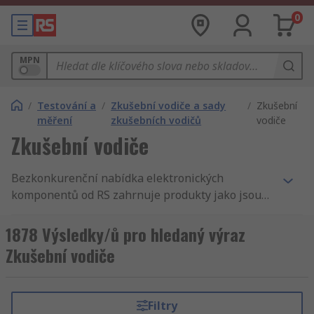
0
MPN
/
Testování a
/
Zkušební vodiče a sady
/
Zkušební
měření
zkušebních vodičů
vodiče
Zkušební vodiče
Bezkonkurenční nabídka elektronických
komponentů od RS zahrnuje produkty jako jsou
Testování a měření a Měření vzduchu a plynů,
Pomůcky pro prohlídky v dílně a příslušenství a
1878 Výsledky/ů pro hledaný výraz
Zkušební vodiče konektorů 4 mm. Máme nejlepší
Zkušební vodiče
produkty a skladovou dostupnost v odvětví.
Nabízíme Zkušební vodiče pro podniky a
inženýry v celém světě. Samozřejmostí pro RS je
Filtry
dokonalý servis a rychlé dodání. Na našich