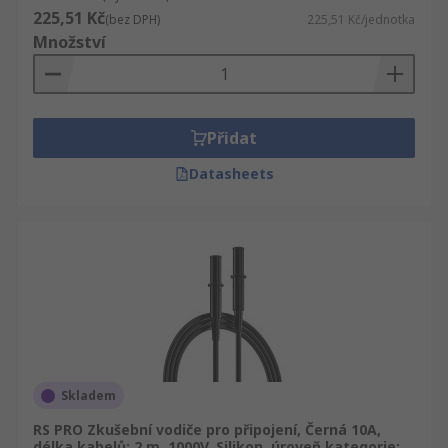
225,51 Kč
(bez DPH)
225,51 Kč/jednotka
Množství
Přidat
Datasheets
Skladem
RS PRO Zkušební vodiče pro připojení, Černá 10A,
délka kabelů: 2 m, 1000V, Silikon, úroveň kategorie: