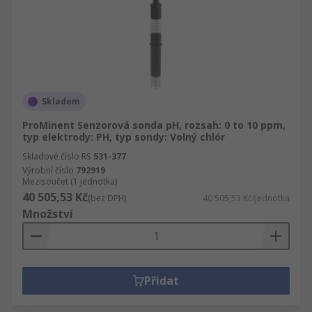
Skladem
ProMinent Senzorová sonda pH, rozsah: 0 to 10 ppm,
typ elektrody: PH, typ sondy: Volný chlór
Skladové číslo RS
531-377
Výrobní číslo
792919
Mezisoučet (1 jednotka)
40 505,53 Kč
(bez DPH)
40 505,53 Kč/jednotka
Množství
Přidat