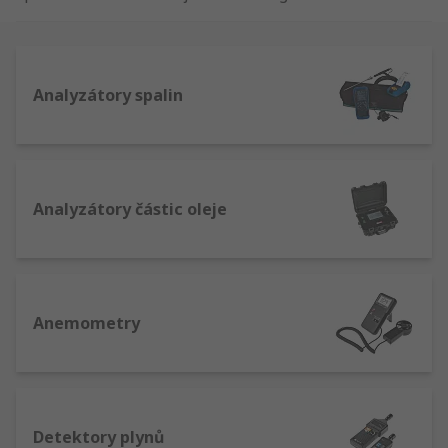
vlhkoměry od předních výrobců jako jsou
Rotronics a ISO-TECH.
Analyzátory spalin
Analyzátory částic oleje
Anemometry
Detektory plynů