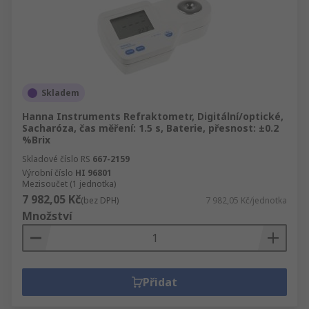
Skladem
Hanna Instruments Refraktometr, Digitální/optické,
Sacharóza, čas měření: 1.5 s, Baterie, přesnost: ±0.2
%Brix
Skladové číslo RS
667-2159
Výrobní číslo
HI 96801
Mezisoučet (1 jednotka)
7 982,05 Kč
(bez DPH)
7 982,05 Kč/jednotka
Množství
Přidat