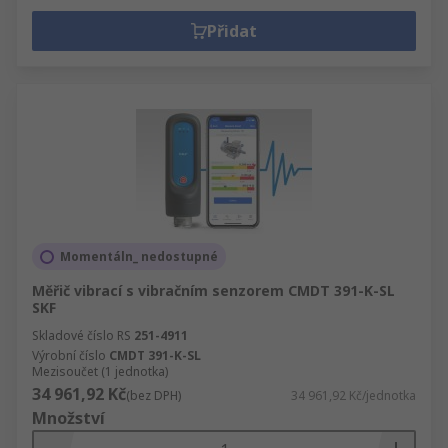
Přidat
Momentáln_ nedostupné
Měřič vibrací s vibračním senzorem CMDT 391-K-SL
SKF
Skladové číslo RS
251-4911
Výrobní číslo
CMDT 391-K-SL
Mezisoučet (1 jednotka)
34 961,92 Kč
(bez DPH)
34 961,92 Kč/jednotka
Množství