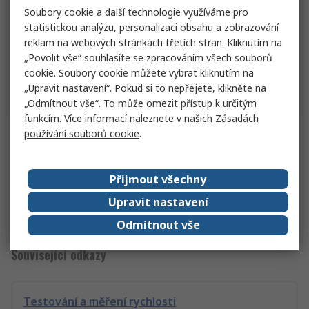
(bez DPH)
2 893,82 Kč/jednotka
Soubory cookie a další technologie využíváme pro
Množství
statistickou analýzu, personalizaci obsahu a zobrazování
reklam na webových stránkách třetích stran. Kliknutím na
„Povolit vše“ souhlasíte se zpracováním všech souborů
cookie. Soubory cookie můžete vybrat kliknutím na
Přidat
„Upravit nastavení“. Pokud si to nepřejete, klikněte na
„Odmítnout vše“. To může omezit přístup k určitým
funkcím. Více informací naleznete v našich
Zásadách
používání souborů cookie
.
1
2
3
69
Počet výsledků na stránku
20
50
100
Přijmout všechny
Upravit nastavení
Zpět nahoru
Odmítnout vše
Související odkazy
Testování a měření rychlosti