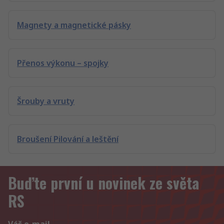
Magnety a magnetické pásky
Přenos výkonu – spojky
Šrouby a vruty
Broušení Pilování a leštění
Buďte první u novinek ze světa
RS