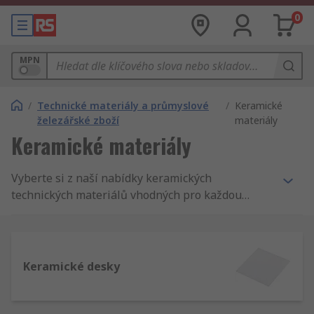
0
MPN
/
Technické materiály a průmyslové
/
Keramické
železářské zboží
materiály
Keramické materiály
Vyberte si z naší nabídky keramických
technických materiálů vhodných pro každou
aplikaci. Máme disky, jádra, desky, tyče a pruty,
produkty vhodné pro každou aplikaci a vše na
jednom místě.
Keramické desky