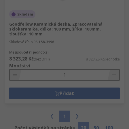
Skladem
Goodfellow Keramická deska, Zpracovatelná
sklokeramika, délka: 100 mm, šířka: 100mm,
tloušťka: 10 mm
Skladové číslo RS
158-3196
Mezisoučet (1 jednotka)
8 323,28 Kč
(bez DPH)
8 323,28 Kč/jednotka
Množství
Přidat
1
Počet výsledků na stránku
20
50
100