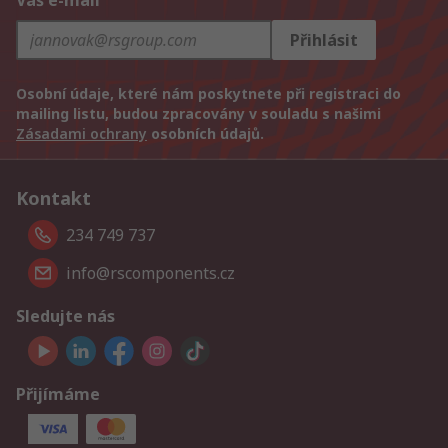
Váš e-mail
Přihlásit
Osobní údaje, které nám poskytnete při registraci do
mailing listu, budou zpracovány v souladu s našimi
Zásadami ochrany
osobních údajů.
Kontakt
234 749 737
info@rscomponents.cz
Sledujte nás
Přijímáme