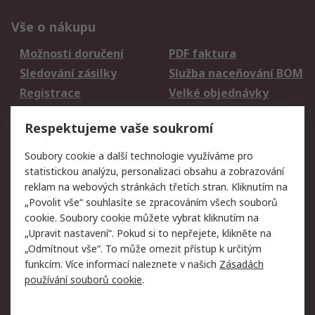
Vše o nákupu
Možnosti doručení
PDF faktura
Sledování zásilky
Služba naceňování BOM
Registrace
Velké objednávky
Vrácení zboží
Respektujeme vaše soukromí
Právní
Soubory cookie a další technologie využíváme pro
statistickou analýzu, personalizaci obsahu a zobrazování
Autorská práva
Obchodní podmínky
reklam na webových stránkách třetích stran. Kliknutím na
společnosti RS
„Povolit vše“ souhlasíte se zpracováním všech souborů
Prohlášení o ochraně
Zabezpečení
cookie. Soubory cookie můžete vybrat kliknutím na
údajů
elektronické pošty
„Upravit nastavení“. Pokud si to nepřejete, klikněte na
Zásady pro soubory
Zásady ochrany
„Odmítnout vše“. To může omezit přístup k určitým
cookie
osobních údajů
funkcím. Více informací naleznete v našich
Zásadách
používání souborů cookie
.
O naší společnosti