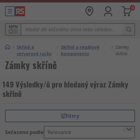
0
MPN
/
Skříně a
/
Skříně a regálové
/
Zámky
serverové racky
komponenty
skříně
Zámky skříně
149 Výsledky/ů pro hledaný výraz Zámky
skříně
Filtry
Seřazeno podle
Relevance