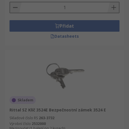
Přidat
Datasheets
Skladem
Rittal SZ Klíč 3524E Bezpečnostní zámek 3524 E
Skladové číslo RS
263-3732
Výrobní číslo
2532000
Mezisoučet (1 balení po 2 kusech)