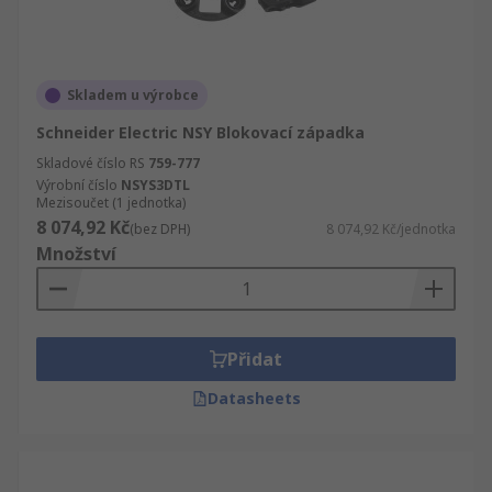
Skladem u výrobce
Schneider Electric NSY Blokovací západka
Skladové číslo RS
759-777
Výrobní číslo
NSYS3DTL
Mezisoučet (1 jednotka)
8 074,92 Kč
(bez DPH)
8 074,92 Kč/jednotka
Množství
Přidat
Datasheets