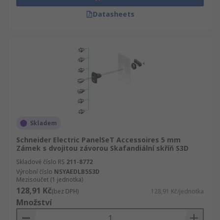
Datasheets
Skladem
Schneider Electric PanelSeT Accessoires 5 mm
Zámek s dvojitou závorou Skafandiální skříň S3D
Skladové číslo RS
211-8772
Výrobní číslo
NSYAEDLB5S3D
Mezisoučet (1 jednotka)
128,91 Kč
(bez DPH)
128,91 Kč/jednotka
Množství