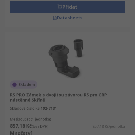
Přidat
Datasheets
Skladem
RS PRO Zámek s dvojitou závorou RS pro GRP
nástěnné Skříně
Skladové číslo RS
192-7131
Mezisoučet (1 jednotka)
857,18 Kč
(bez DPH)
857,18 Kč/jednotka
Množství