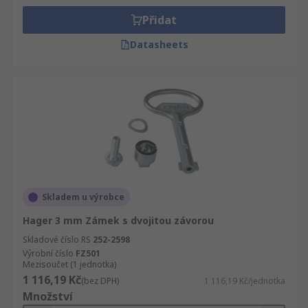
Přidat
Datasheets
Skladem u výrobce
Hager 3 mm Zámek s dvojitou závorou
Skladové číslo RS
252-2598
Výrobní číslo
FZ501
Mezisoučet (1 jednotka)
1 116,19 Kč
(bez DPH)
1 116,19 Kč/jednotka
Množství