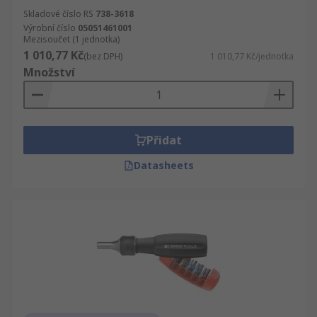
Skladové číslo RS
738-3618
Výrobní číslo
05051461001
Mezisoučet (1 jednotka)
1 010,77 Kč
(bez DPH)
1 010,77 Kč/jednotka
Množství
Přidat
Datasheets