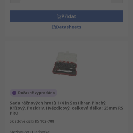
možnost dodání do příštího dne. A chcete-li
objednat Ráčnové šroubováky nebo Šroubováky a
vytahovače šroubů ve velkém, kontaktujte nás
Přidat
online a projednáme naše flexibilní slevy.
Datasheets
Ujistěte se, že kvalita Nástroje je naším cílem
číslo jedna.
Dočasně vyprodáno
Sada ráčnových hrotů 1/4 in Šestihran Plochý,
Křížový, Pozidriv, Hvězdicový, celková délka: 25mm RS
PRO
Skladové číslo RS
102-708
Mezisoučet (1 jednotka)