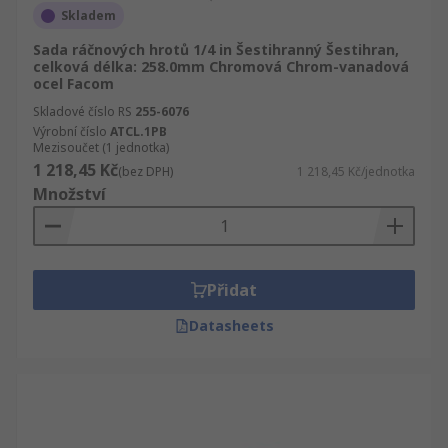
Skladem
Sada ráčnových hrotů 1/4 in Šestihranný Šestihran,
celková délka: 258.0mm Chromová Chrom-vanadová
ocel Facom
Skladové číslo RS
255-6076
Výrobní číslo
ATCL.1PB
Mezisoučet (1 jednotka)
1 218,45 Kč
(bez DPH)
1 218,45 Kč/jednotka
Množství
Přidat
Datasheets