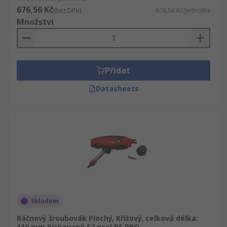
676,56 Kč
(bez DPH)
676,56 Kč/jednotka
Množství
Přidat
Datasheets
Skladem
Ráčnový šroubovák Plochý, Křížový, celková délka:
110 mm Pískované S2 ocel RS PRO