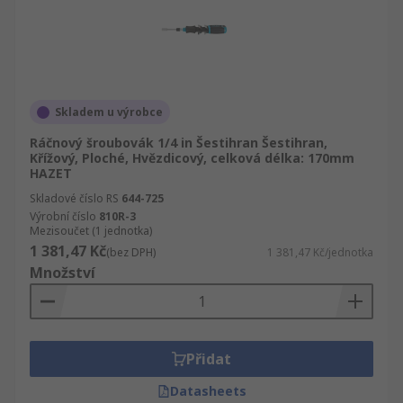
Skladem u výrobce
Ráčnový šroubovák 1/4 in Šestihran Šestihran,
Křížový, Ploché, Hvězdicový, celková délka: 170mm
HAZET
Skladové číslo RS
644-725
Výrobní číslo
810R-3
Mezisoučet (1 jednotka)
1 381,47 Kč
(bez DPH)
1 381,47 Kč/jednotka
Množství
Přidat
Datasheets