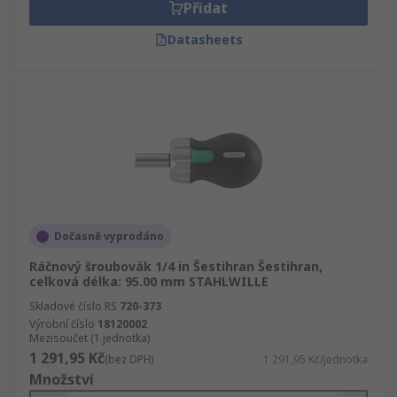
Přidat
Datasheets
Dočasně vyprodáno
Ráčnový šroubovák 1/4 in Šestihran Šestihran,
celková délka: 95.00 mm STAHLWILLE
Skladové číslo RS
720-373
Výrobní číslo
18120002
Mezisoučet (1 jednotka)
1 291,95 Kč
(bez DPH)
1 291,95 Kč/jednotka
Množství