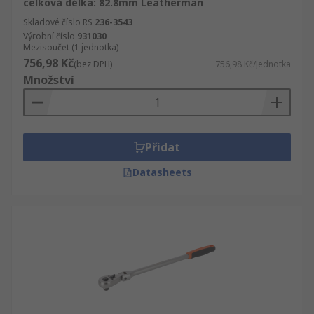
celková délka: 82.8mm Leatherman
Skladové číslo RS
236-3543
Výrobní číslo
931030
Mezisoučet (1 jednotka)
756,98 Kč
(bez DPH)
756,98 Kč/jednotka
Množství
Přidat
Datasheets