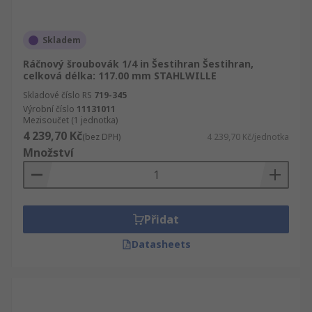
Skladem
Ráčnový šroubovák 1/4 in Šestihran Šestihran,
celková délka: 117.00 mm STAHLWILLE
Skladové číslo RS
719-345
Výrobní číslo
11131011
Mezisoučet (1 jednotka)
4 239,70 Kč
(bez DPH)
4 239,70 Kč/jednotka
Množství
Přidat
Datasheets