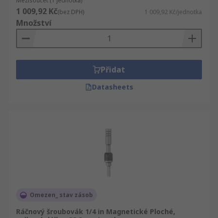
Mezisoučet (1 jednotka)
1 009,92 Kč
(bez DPH)
1 009,92 Kč/jednotka
Množství
Přidat
Datasheets
Omezen_ stav zásob
Ráčnový šroubovák 1/4 in Magnetické Ploché,