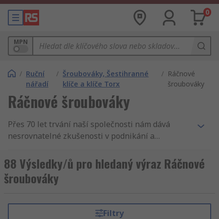
0
MPN
/
Ruční
/
Šroubováky, Šestihranné
/
Ráčnové
nářadí
klíče a klíče Torx
šroubováky
Ráčnové šroubováky
Přes 70 let trvání naší společnosti nám dává
nesrovnatelné zkušenosti v podnikání a
zásobování podniků. Nabízíme Ráčnové
šroubováky. Tak podporujeme inženýry v celém
88 Výsledky/ů pro hledaný výraz Ráčnové
světě, distribuujeme Ráčnové šroubováky a
šroubováky
Šroubováky a vytahovače šroubů zákazníkům do
160 zemí světa, kteří vědí, že se mohou
spolehnout na kvalitní produkt a vynikající
Filtry
servis, ať se jedná o Nástavce šroubováků a sady