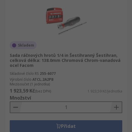
Skladem
Sada ráčnových hrotů 1/4 in Šestihranný Šestihran,
celková délka: 138.0mm Chromová Chrom-vanadová
ocel Facom
Skladové číslo RS
255-6077
Výrobní číslo
ATCL.2A2PB
Mezisoučet (1 jednotka)
1 923,59 Kč
(bez DPH)
1 923,59 Kč/jednotka
Množství
Přidat