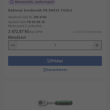
Momentáln_ nedostupné
Ráčnový šroubovák PB SWISS TOOLS
Skladové číslo RS
288-8766
Výrobní číslo
PB 6510R 30
Mezisoučet (1 jednotka)
2 472,87 Kč
(bez DPH)
2 472,87 Kč/jednotka
Množství
Přidat
Datasheets