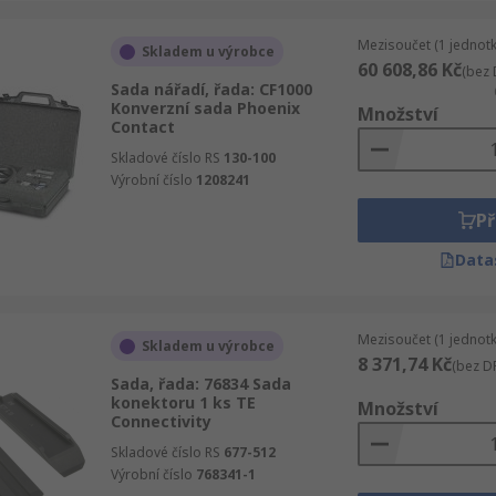
Mezisoučet (1 jednotk
Skladem u výrobce
60 608,86 Kč
(bez 
Sada nářadí, řada: CF1000
Konverzní sada Phoenix
Množství
Contact
Skladové číslo RS
130-100
Výrobní číslo
1208241
Př
Data
Mezisoučet (1 jednotk
Skladem u výrobce
8 371,74 Kč
(bez D
Sada, řada: 76834 Sada
konektoru 1 ks TE
Množství
Connectivity
Skladové číslo RS
677-512
Výrobní číslo
768341-1