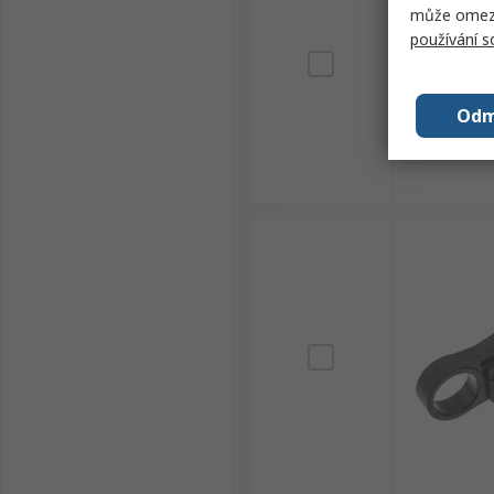
může omezit
používání 
Odm