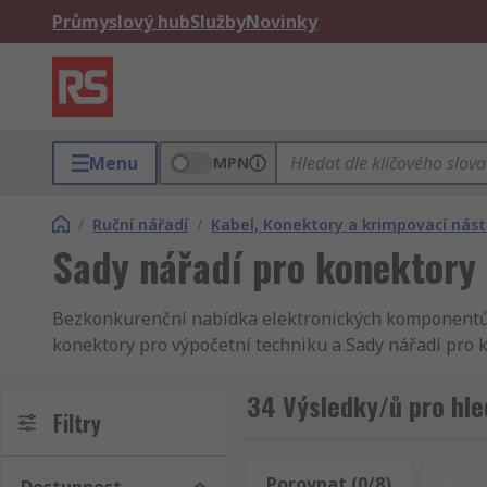
Průmyslový hub
Služby
Novinky
Menu
MPN
/
Ruční nářadí
/
Kabel, Konektory a krimpovací nást
Sady nářadí pro konektory
Bezkonkurenční nabídka elektronických komponentů o
konektory pro výpočetní techniku a Sady nářadí pro 
pro konektory pro podniky a inženýry v celém světě. 
širší nabídku dalšího sortimentu Elektronické kompon
34 Výsledky/ů pro hle
Filtry
prohlédnout kompletní nabídku sekce Elektronické ko
našich stránkách se můžete orientovat rychle a jedn
výsledky se Vám zobrazí srovnané podle jména, značk
Porovnat (0/8)
Rese