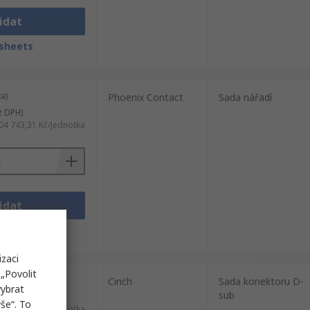
idat
sheets
a)
Phoenix Contact
Sada nářadí
z DPH)
04 743,31 Kč/jednotka
idat
sheets
izaci
„Povolit
a)
Cinch
Sada konektoru D-
vybrat
sub
DPH)
še“. To
16 548,61 Kč/jednotka