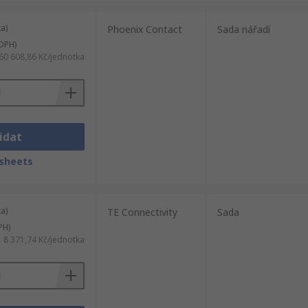
a)
Phoenix Contact
Sada nářadí
DPH)
60 608,86 Kč/jednotka
idat
sheets
a)
TE Connectivity
Sada
PH)
8 371,74 Kč/jednotka