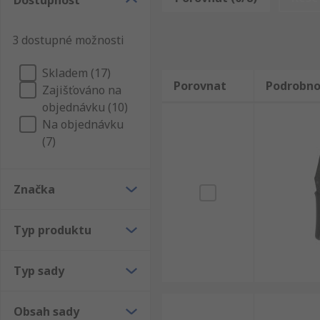
Dostupnost
než 100.000 stran technických dat a podpory pro všec
Zákazníci s obchodním účtem se u nás mohou těšit z 
3 dostupné možnosti
Samozřejmě myslíme na bezpečnost a všechny Sady n
a příslušenství pro konektory a Sady nářadí pro kone
Skladem (17)
Vám představí každý produkt, abyste přesně věděli, z
Porovnat
Podrobno
Zajišťováno na
objednávku (10)
Na objednávku
(7)
Značka
Typ produktu
Typ sady
Obsah sady