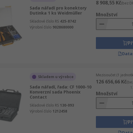
8 908,55 Kč
(bez D
Sada nářadí pro konektory
Dutinka 1 ks Weidmüller
Množství
Skladové číslo RS
425-8742
Výrobní číslo
9028680000
Př
Data
Mezisoučet (1 jednotk
Skladem u výrobce
126 656,66 Kč
(be
Sada nářadí, řada: CF 1000-10
1
Konverzní sada Phoenix
Množství
Contact
Skladové číslo RS
130-093
Výrobní číslo
1212458
Př
Data