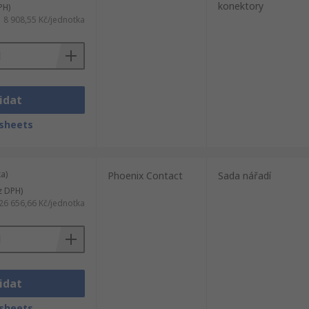
konektory
PH)
8 908,55 Kč/jednotka
idat
sheets
a)
Phoenix Contact
Sada nářadí
z DPH)
26 656,66 Kč/jednotka
idat
sheets