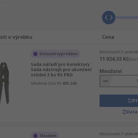
hny Sady nářadí pro konektory výrobky, jejich používání ste
výhod jako je dodávka dostupného zboží jako jsou Sady nář
ářadí pro konektory jsou od důvěryhodných výrobců a doda
ktory. Informace ohledně údržby a užití konzultujeme profes
a co platíte ještě než dokončíte objednávku online.
sti o výrobku
Cena
Mezisoučet (1 jednotk
Dočasně vyprodáno
11 024,33 Kč
(bez 
Sada nářadí pro konektory
Sada nástrojů pro ukončení
Množství
stínění 3 ks RS PRO
Skladové číslo RS
455-242
Př
Data
Mezisoučet (1 jednotk
Skladem