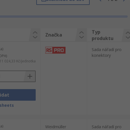
jně jako bezpečnostní rady a opatření.
adí pro konektory do druhého dne.
vatelů. Distribuujeme Nářadí
ionální inženýry. Obrázek a krátký profil
Typ
Značka
produktu
a)
Sada nářadí pro
konektory
DPH)
11 024,33 Kč/jednotka
idat
sheets
a)
Weidmüller
Sada nářadí pro