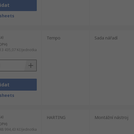
idat
sheets
a)
Tempo
Sada nářadí
DPH)
13 435,07 Kč/jednotka
idat
sheets
a)
HARTING
Montážní nástroj
DPH)
48 994,43 Kč/jednotka