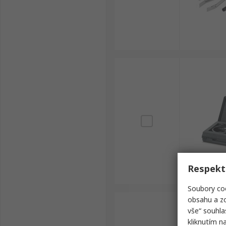
Respekt
Soubory coo
obsahu a zo
vše“ souhla
kliknutím n