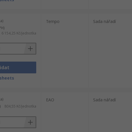
a)
Tempo
Sada nářadí
PH)
6 154,25 Kč/jednotka
idat
sheets
a)
EAO
Sada nářadí
)
804,55 Kč/jednotka