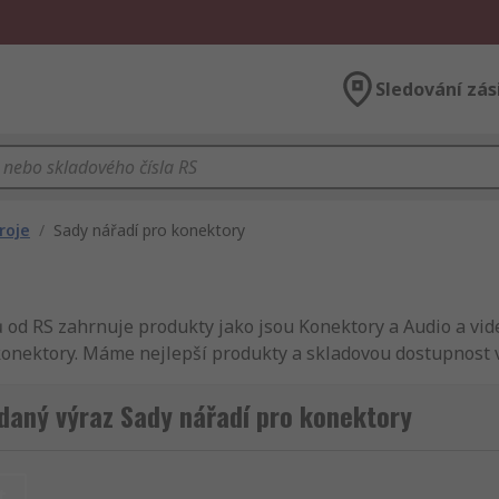
Sledování zás
roje
/
Sady nářadí pro konektory
d RS zahrnuje produkty jako jsou Konektory a Audio a vid
konektory. Máme nejlepší produkty a skladovou dostupnost v
Samozřejmostí pro RS je dokonalý servis a rychlé dodání. K
enty, napájení a konektory. Patří sem Konektory a Konektor
daný výraz Sady nářadí pro konektory
mponenty, napájení a konektory a koupit kvalitní průmyslov
oduše. Upřesněte své hledání podle RS, Weidmuller nebo jin
y, dostupnosti nebo alfabeticky. Nezapomeňte se podívat i 
t