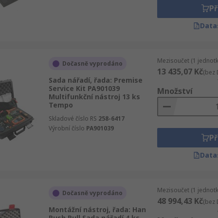
Př
Data
Mezisoučet (1 jednotk
Dočasně vyprodáno
13 435,07 Kč
(bez 
Sada nářadí, řada: Premise
Service Kit PA901039
Množství
Multifunkční nástroj 13 ks
Tempo
Skladové číslo RS
258-6417
Výrobní číslo
PA901039
Př
Data
Mezisoučet (1 jednotk
Dočasně vyprodáno
48 994,43 Kč
(bez 
Montážní nástroj, řada: Han
Push Pull Sada nářadí 4 ks