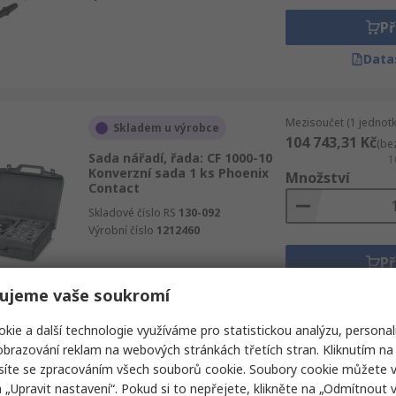
Př
Data
Mezisoučet (1 jednotk
Skladem u výrobce
104 743,31 Kč
(be
Sada nářadí, řada: CF 1000-10
1
Konverzní sada 1 ks Phoenix
Množství
Contact
Skladové číslo RS
130-092
Výrobní číslo
1212460
Př
ujeme vaše soukromí
Data
kie a další technologie využíváme pro statistickou analýzu, personal
brazování reklam na webových stránkách třetích stran. Kliknutím na 
Mezisoučet (1 jednotk
Dočasně vyprodáno
síte se zpracováním všech souborů cookie. Soubory cookie můžete 
16 548,61 Kč
(bez 
a „Upravit nastavení“. Pokud si to nepřejete, klikněte na „Odmítnout v
Sada konektoru D-sub