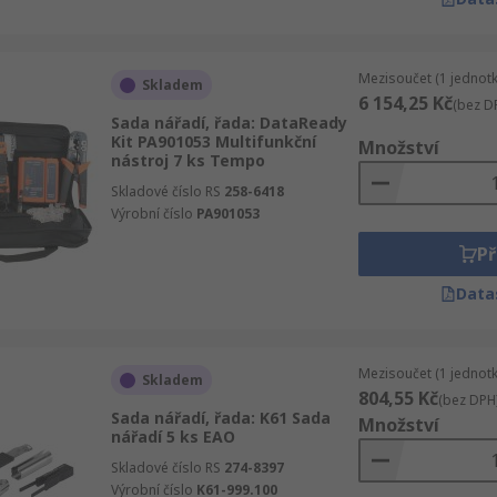
Mezisoučet (1 jednotk
Skladem
6 154,25 Kč
(bez D
Sada nářadí, řada: DataReady
Kit PA901053 Multifunkční
Množství
nástroj 7 ks Tempo
Skladové číslo RS
258-6418
Výrobní číslo
PA901053
Př
Data
Mezisoučet (1 jednotk
Skladem
804,55 Kč
(bez DPH
Sada nářadí, řada: K61 Sada
Množství
nářadí 5 ks EAO
Skladové číslo RS
274-8397
Výrobní číslo
K61-999.100