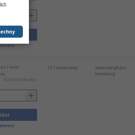
ách
šechny
idat
sheets
 po 1 kusu)
TE Connectivity
Sada nářadí pro
konektory
PH)
8 003,74 Kč/krabice
idat
sheets