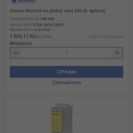
Skladem
Omron Montáž na plošný spoj 24V dc 4pólový
Skladové číslo RS
548-038
Výrobní číslo
G7SA-3A1B 24VDC
Mezisoučet (1 jednotka)
1 056,17 Kč
(bez DPH)
1 056,17 Kč/jednotka
Množství
Přidat
Datasheets