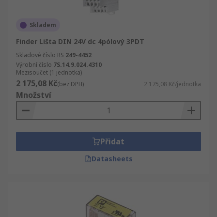
Skladem
Finder Lišta DIN 24V dc 4pólový 3PDT
Skladové číslo RS
249-4452
Výrobní číslo
7S.14.9.024.4310
Mezisoučet (1 jednotka)
2 175,08 Kč
(bez DPH)
2 175,08 Kč/jednotka
Množství
Přidat
Datasheets