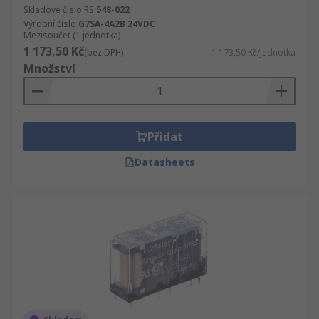
Skladové číslo RS
548-022
Výrobní číslo
G7SA-4A2B 24VDC
Mezisoučet (1 jednotka)
1 173,50 Kč
(bez DPH)
1 173,50 Kč/jednotka
Množství
Přidat
Datasheets