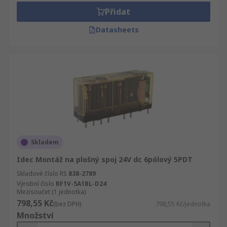
Přidat
Datasheets
Skladem
Idec Montáž na plošný spoj 24V dc 6pólový 5PDT
Skladové číslo RS
838-2789
Výrobní číslo
RF1V-5A1BL-D24
Mezisoučet (1 jednotka)
798,55 Kč
(bez DPH)
798,55 Kč/jednotka
Množství