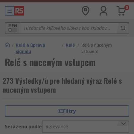
0
MPN
/
Relé a úprava
/
Relé
/
Relé s nuceným
signálu
vstupem
Relé s nuceným vstupem
273 Výsledky/ů pro hledaný výraz Relé s
nuceným vstupem
Filtry
Seřazeno podle
Relevance