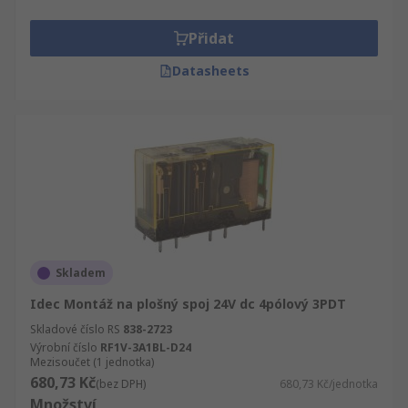
Přidat
Datasheets
Skladem
Idec Montáž na plošný spoj 24V dc 4pólový 3PDT
Skladové číslo RS
838-2723
Výrobní číslo
RF1V-3A1BL-D24
Mezisoučet (1 jednotka)
680,73 Kč
(bez DPH)
680,73 Kč/jednotka
Množství