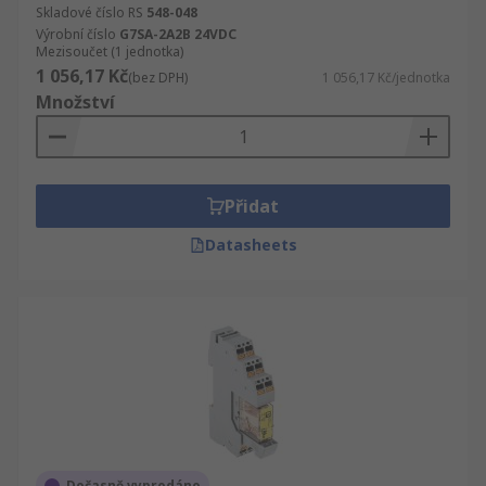
Skladové číslo RS
548-048
Výrobní číslo
G7SA-2A2B 24VDC
Mezisoučet (1 jednotka)
1 056,17 Kč
(bez DPH)
1 056,17 Kč/jednotka
Množství
Přidat
Datasheets
Dočasně vyprodáno