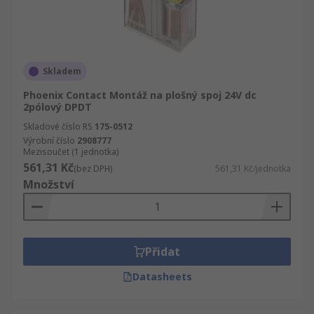
Skladem
Phoenix Contact Montáž na plošný spoj 24V dc
2pólový DPDT
Skladové číslo RS
175-0512
Výrobní číslo
2908777
Mezisoučet (1 jednotka)
561,31 Kč
(bez DPH)
561,31 Kč/jednotka
Množství
Přidat
Datasheets