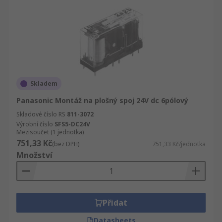
Skladem
Panasonic Montáž na plošný spoj 24V dc 6pólový
Skladové číslo RS
811-3072
Výrobní číslo
SFS5-DC24V
Mezisoučet (1 jednotka)
751,33 Kč
(bez DPH)
751,33 Kč/jednotka
Množství
Přidat
Datasheets