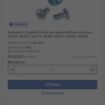
Skladem
Sensata / Crydom Šroub pro polovodičové relé pro
HS122, HS151, HS172, HS201, HS271, HS301, HS351
Skladové číslo RS
703-4671
Výrobní číslo
HK2
Mezisoučet (1 jednotka)
39,42 Kč
(bez DPH)
39,42 Kč/jednotka
Množství
Přidat
Datasheets