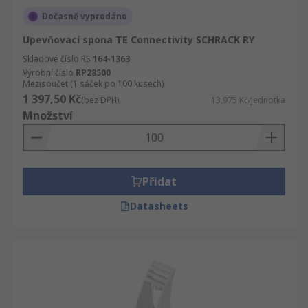
Dočasně vyprodáno
Upevňovací spona TE Connectivity SCHRACK RY
Skladové číslo RS
164-1363
Výrobní číslo
RP28500
Mezisoučet (1 sáček po 100 kusech)
1 397,50 Kč
(bez DPH)
13,975 Kč/jednotka
Množství
Přidat
Datasheets