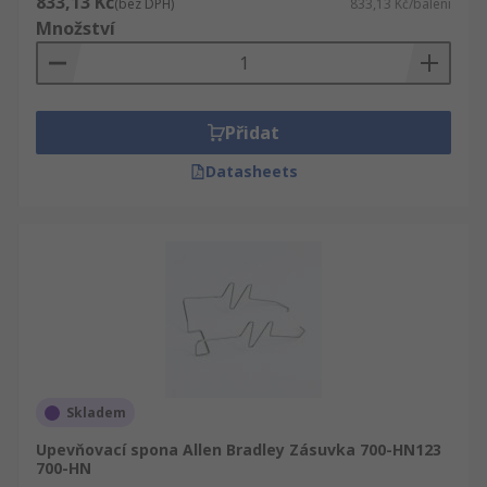
833,13 Kč
(bez DPH)
833,13 Kč/balení
Množství
Přidat
Datasheets
Skladem
Upevňovací spona Allen Bradley Zásuvka 700-HN123
700-HN