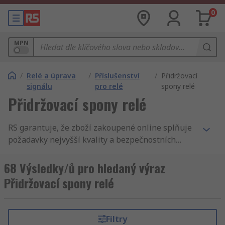
0
MPN
/
Relé a úprava
/
Příslušenství
/
Přidržovací
signálu
pro relé
spony relé
Přidržovací spony relé
RS garantuje, že zboží zakoupené online splňuje
požadavky nejvyšší kvality a bezpečnostních
standartů. Náš zákaznický servis je naší pýchou.
Náš katalog zahrnuje Příchytky, Univerzální relé
68 Výsledky/ů pro hledaný výraz
– příslušenství a Relé. Naše dodávky jsou velmi
Přidržovací spony relé
rychlé a přesné, proto se k Vám Příchytky dostane
vždy včas. RS jsou vždy v souladu s nejvyššími
standarty na trhu, což znamená, že když hledáte
Filtry
Příchytky výrobek Idec nebo snad Telemecanique,