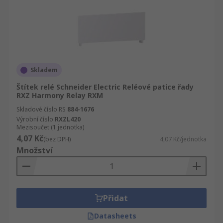
Skladem
Štítek relé Schneider Electric Reléové patice řady
RXZ Harmony Relay RXM
Skladové číslo RS
884-1676
Výrobní číslo
RXZL420
Mezisoučet (1 jednotka)
4,07 Kč
(bez DPH)
4,07 Kč/jednotka
Množství
Přidat
Datasheets