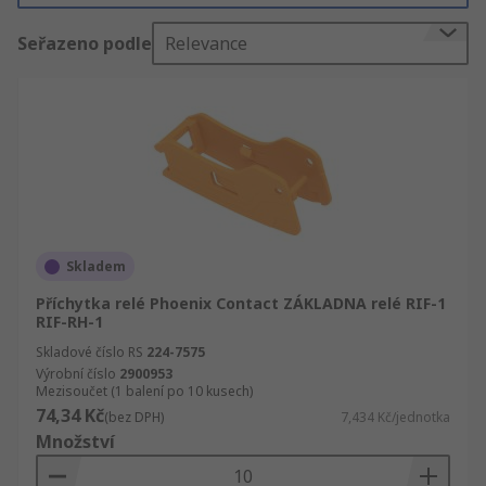
my Vám zaručíme kvalitu a technickou podporu.
Seřazeno podle
Relevance
RS nabízí široký sortiment produktů z oblasti
Elektrotechnika, automatizace a kabely, dále
Příchytky, elektrické a průmyslové výrobky.
Prohlédněte si celou nabídku sekce
Elektrotechnika, automatizace a kabely. Najdete
tam Relé a Univerzální relé – příslušenství.
Skladem
Příchytka relé Phoenix Contact ZÁKLADNA relé RIF-1
RIF-RH-1
Skladové číslo RS
224-7575
Výrobní číslo
2900953
Mezisoučet (1 balení po 10 kusech)
74,34 Kč
(bez DPH)
7,434 Kč/jednotka
Množství