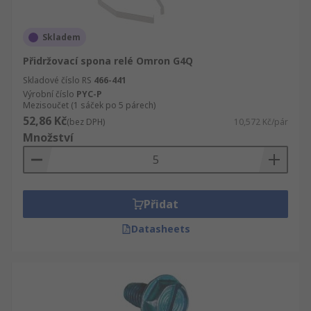
Skladem
Přidržovací spona relé Omron G4Q
Skladové číslo RS
466-441
Výrobní číslo
PYC-P
Mezisoučet (1 sáček po 5 párech)
52,86 Kč
(bez DPH)
10,572 Kč/pár
Množství
Přidat
Datasheets