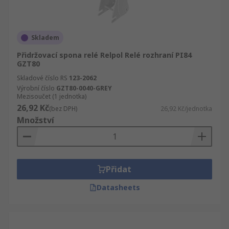
Skladem
Přidržovací spona relé Relpol Relé rozhraní PI84
GZT80
Skladové číslo RS
123-2062
Výrobní číslo
GZT80-0040-GREY
Mezisoučet (1 jednotka)
26,92 Kč
(bez DPH)
26,92 Kč/jednotka
Množství
Přidat
Datasheets