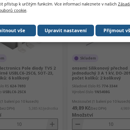
 přístup k určitým funkcím. Více informací naleznete v našich
Zásad
souborů cookie
.
ítnout vše
Upravit nastavení
Přijmout v
em
Skladem
ectronics Pole diody TVS 2
onsemi Silikonový přechod
rné USBLC6-2SC6, SOT-23,
Jednoduchý 3 A 1 kV, DO-20
íků: 6 kolíkový
počet kolíků: 2 kolíkový
slo RS
624-7693
Skladové číslo RS
774-3344
lo
USBLC6-2SC6
Výrobní číslo
1N5408G
(1 balení po 10 kusech)
Mezisoučet (1 balení po 10 kusech)
49,89 Kč
(bez DPH)
5,385 Kč/jednotka
(bez DPH)
4,989
í
Množství