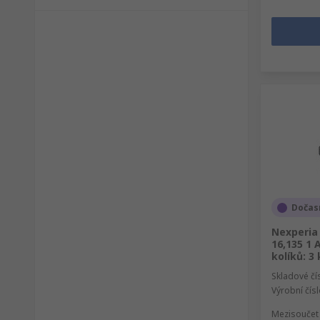
Dočas
Nexperia 
16,135 1 
kolíků: 3
Skladové čí
Výrobní čís
Mezisoučet 