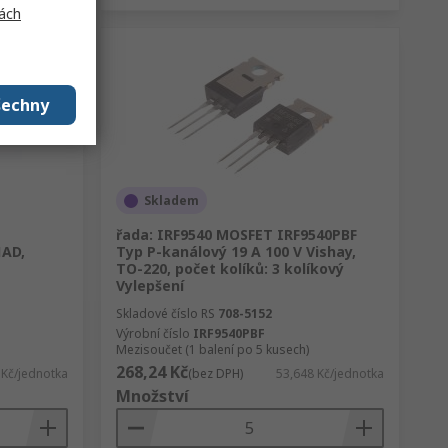
ách
šechny
Skladem
řada: IRF9540 MOSFET IRF9540PBF
1AD,
Typ P-kanálový 19 A 100 V Vishay,
TO-220, počet kolíků: 3 kolíkový
Vylepšení
Skladové číslo RS
708-5152
Výrobní číslo
IRF9540PBF
Mezisoučet (1 balení po 5 kusech)
268,24 Kč
 Kč/jednotka
(bez DPH)
53,648 Kč/jednotka
Množství