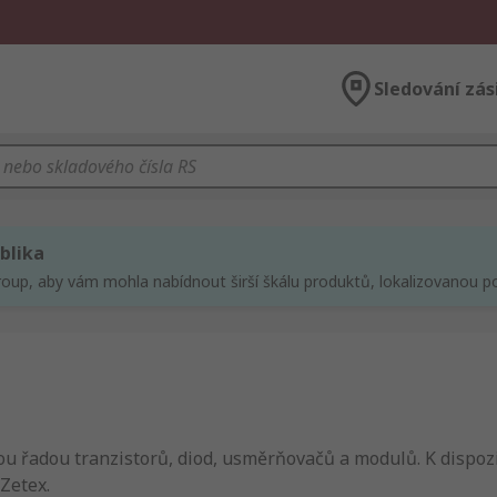
Sledování zás
blika
roup, aby vám mohla nabídnout širší škálu produktů, lokalizovanou po
u řadou tranzistorů, diod, usměrňovačů a modulů. K dispozic
Zetex.