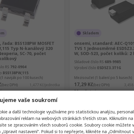
em
Skladem
, řada: BSS138PW MOSFET
onsemi, standard: AEC-Q10
,115 Typ N-kanálový 320
TVS 1 Jednosměrné ESD5Z3.
experia, SC-70, počet
W, SOD-523, počet kolíků: 2 
 kolíkový
Skladové číslo RS
689-9985
slo RS
792-0904
Výrobní číslo
ESD5Z3.3T1G
lo
BSS138PW,115
(1 naviják po 100 kusech)
Mezisoučet (1 balení po 5 kusech)
č
17,29 Kč
(bez DPH)
1,477 Kč/jednotka
(bez DPH)
3,458
í
Množství
ujeme vaše soukromí
kie a další technologie využíváme pro statistickou analýzu, personal
brazování reklam na webových stránkách třetích stran. Kliknutím na 
Přidat
Přidat
síte se zpracováním všech souborů cookie. Soubory cookie můžete 
Porovnat
Porovnat
a „Upravit nastavení“. Pokud si to nepřejete, klikněte na „Odmítnout v