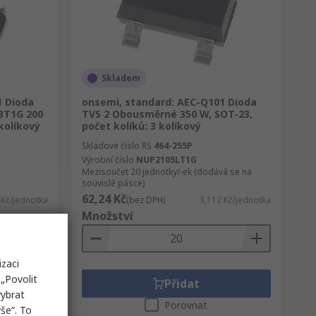
Skladem
1 Dioda
onsemi, standard: AEC-Q101 Dioda
3T1G 200
TVS 2 Obousměrné 350 W, SOT-23,
kolíkový
počet kolíků: 3 kolíkový
Skladové číslo RS
464-255P
Výrobní číslo
NUP2105LT1G
Mezisoučet 20 jednotky/-ek (dodává se na
souvislé pásce)
62,24 Kč
 Kč/jednotka
(bez DPH)
3,112 Kč/jednotka
Množství
izaci
„Povolit
Přidat
vybrat
Porovnat
še“. To