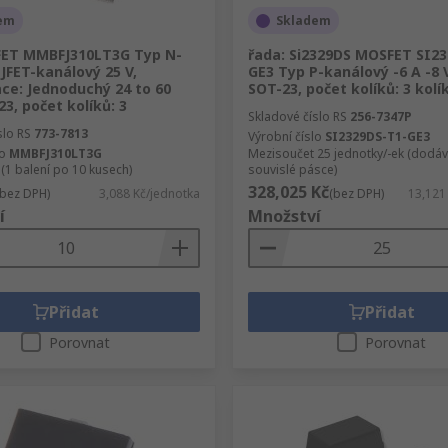
em
Skladem
FET MMBFJ310LT3G Typ N-
řada: Si2329DS MOSFET SI2
JFET-kanálový 25 V,
GE3 Typ P-kanálový -6 A -8 
ce: Jednoduchý 24 to 60
SOT-23, počet kolíků: 3 kolí
3, počet kolíků: 3
Skladové číslo RS
256-7347P
slo RS
773-7813
Výrobní číslo
SI2329DS-T1-GE3
lo
MMBFJ310LT3G
Mezisoučet 25 jednotky/-ek (dodáv
(1 balení po 10 kusech)
souvislé pásce)
328,025 Kč
(bez DPH)
3,088 Kč/jednotka
(bez DPH)
13,121
í
Množství
Přidat
Přidat
Porovnat
Porovnat