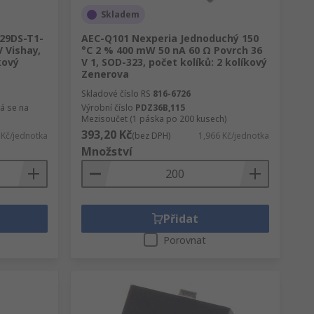
Skladem
329DS-T1-
AEC-Q101 Nexperia Jednoduchý 150
V Vishay,
°C 2 % 400 mW 50 nA 60 Ω Povrch 36
kový
V 1, SOD-323, počet kolíků: 2 kolíkový
Zenerova
Skladové číslo RS
816-6726
á se na
Výrobní číslo
PDZ36B,115
Mezisoučet (1 páska po 200 kusech)
393,20 Kč
 Kč/jednotka
(bez DPH)
1,966 Kč/jednotka
Množství
Přidat
Porovnat