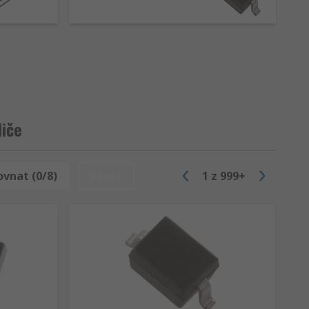
diče
ch aplikacích:
ovnat (0/8)
Reset
1
z
999+