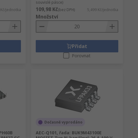
souvislé pásce)
109,98 Kč
 Kč/jednotka
(bez DPH)
5,499 Kč/jednotka
Množství
Přidat
Porovnat
Dočasně vyprodáno
PH60B
AEC-Q101, řada: BUK9M43100E
 SPM27 GC,
MOSFET Typ N-kanálový 26 A 100 V