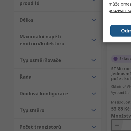
proud Id
může omezit
používání 
Délka
Odm
Maximální napětí
emitoru/kolektoru
Sklad
Typ usměrňovače
STMicroel
Jednosmě
Řada
počet kol
Skladové čí
Výrobní čís
Diodová konfigurace
Mezisoučet 
53,85 Kč
Typ směru
Množstv
Počet tranzistorů