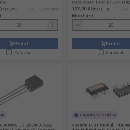
sce)
Mezisoučet (1 balení po 20 kusech)
č
123,90 Kč
(bez DPH)
6,135 Kč/jednotka
(bez DPH)
6,195
í
Množství
Přidat
Přidat
Porovnat
Porovnat
em
Dočasně vyprodáno
7000 MOSFET 2N7000-D26Z
onsemi IGBT modul FPDB40
nálový 200 mA 60 V onsemi,
Typ N-kanálový 40 A 600 V,