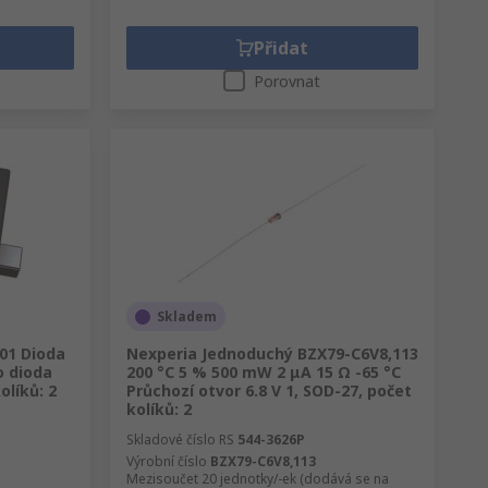
Přidat
Porovnat
Skladem
01 Dioda
Nexperia Jednoduchý BZX79-C6V8,113
 dioda
200 °C 5 % 500 mW 2 μA 15 Ω -65 °C
olíků: 2
Průchozí otvor 6.8 V 1, SOD-27, počet
kolíků: 2
Skladové číslo RS
544-3626P
Výrobní číslo
BZX79-C6V8,113
Mezisoučet 20 jednotky/-ek (dodává se na