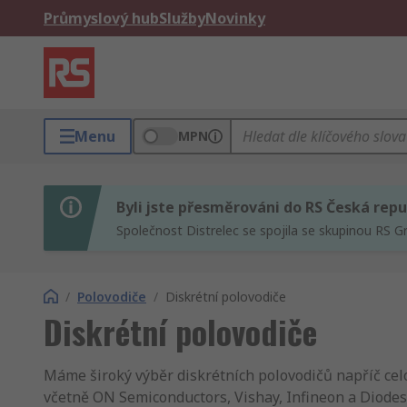
Průmyslový hub
Služby
Novinky
Menu
MPN
Byli jste přesměrováni do RS Česká repu
Společnost Distrelec se spojila se skupinou RS G
/
Polovodiče
/
Diskrétní polovodiče
Diskrétní polovodiče
Máme široký výběr diskrétních polovodičů napříč celo
včetně ON Semiconductors, Vishay, Infineon a Diodes