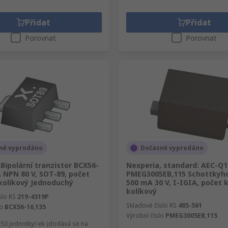
Přidat
Přidat
Porovnat
Porovnat
ně vyprodáno
Dočasně vyprodáno
Bipolární tranzistor BCX56-
Nexperia, standard: AEC-Q1
A NPN 80 V, SOT-89, počet
PMEG3005EB,115 Schottkyho
 kolíkový Jednoduchý
500 mA 30 V, I-IGIA, počet k
kolíkový
slo RS
219-4319P
Skladové číslo RS
485-561
lo
BCX56-16,135
Výrobní číslo
PMEG3005EB,115
50 jednotky/-ek (dodává se na