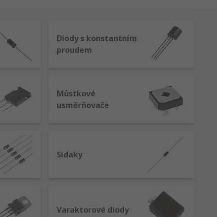
Diody s konstantním
 k jedné funkci jako samostatný polovodič,
proudem
Můstkové
usměrňovače
Sidaky
silování signálů
Varaktorové diody