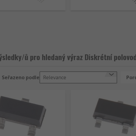
 proud v obou směrech
lem jsou řízeny napětím a v důsledku toho poskytují odpor
rychlého spínání s nízkými poklesy napětí
ných spotřebičů a jsou řízeny napětím aplikovaným přes ně
sledky/ů pro hledaný výraz Diskrétní polovo
, mají širokou škálo využití v průmyslových i spotřebitelský
Seřazeno podle
Relevance
Por
ě místa než dva tranzistory
oužívají tímto způsobem
 použít oběma způsoby
jí pouze pro tento účel
oužívají pro tyto typy úkolů