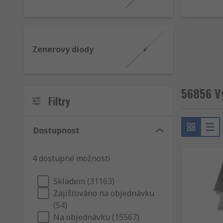
Triaky: Jsou obousměrné přepínače umožňující
Tranzistory JFET: Tranzistory s přechodovým po
Usměrňovací a Schottkyho diody: Schopné velmi 
Zenerovy diody
DIAC: Často se používají pro spouštění tyristorů
Kapacitní diody: Nachází se v každodenních běž
Na co lze diskrétní polovodiče použít?
56856 Vý
Filtry
Protože jsou nejzákladnějšími součástmi strojírenství
Dostupnost
Úspora místa: Tranzistor Darlington zabírá mén
Triggery: DIAC lze použít ke spuštění TRIAK
4 dostupné možnosti
Přepínání aplikací: Tranzistory JFET se často p
Skladem (31163)
Analogové a digitální: Tranzistory MOSFET lze
Zajišťováno na objednávku
Výkonové regulátory: Tyristory se často používa
(54)
Regulátor napětí: Zenerovy diody se nejčastěji p
Na objednávku (15567)