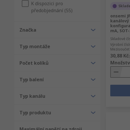
K dispozici pro
Sklad
předobjednání (55)
onsemi J
kanálový 
konfigura
Značka
mA, SOT-2
Skladové čí
Výrobní čís
Typ montáže
Mezisoučet 
30,88 Kč
Množstv
Počet kolíků
Typ balení
Typ kanálu
Typ produktu
Maximální napětí na zdroji