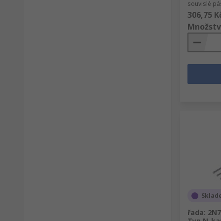
souvislé pá
306,75 K
Množstv
Sklad
řada: 2N
Typ N-ka