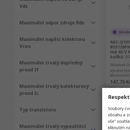
Vds
Maximální odpor zdroje Rds
Sklad
Maximální napětí kolektoru
AEC-Q101
Vceo
BSS138PW
mA 60 V N
kolíků: 3
Maximální trvalý dopředný
Skladové čí
proud If
Výrobní čís
Mezisoučet 
147,70 K
Maximální trvalý kolektorový
Množstv
proud Ic
Respekt
Soubory coo
Typ tranzistoru
obsahu a zo
vše“ souhla
Maximální trvalý vypouštěcí
kliknutím n