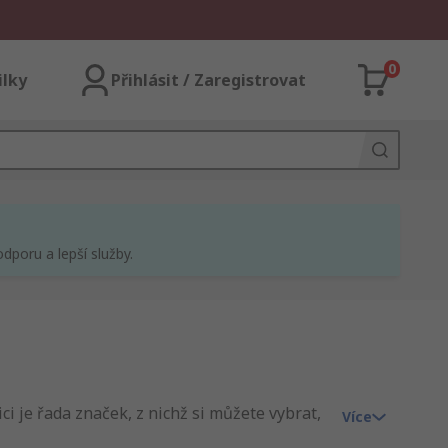
0
ilky
Přihlásit / Zaregistrovat
dporu a lepší služby.
i je řada značek, z nichž si můžete vybrat,
Více