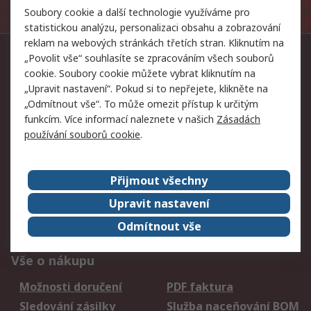
mailing listu, budou zpracovány v souladu s našimi
Soubory cookie a další technologie využíváme pro
Zásadami ochrany
osobních údajů.
statistickou analýzu, personalizaci obsahu a zobrazování
reklam na webových stránkách třetích stran. Kliknutím na
„Povolit vše“ souhlasíte se zpracováním všech souborů
Kontakt
cookie. Soubory cookie můžete vybrat kliknutím na
234 749 737
„Upravit nastavení“. Pokud si to nepřejete, klikněte na
„Odmítnout vše“. To může omezit přístup k určitým
info@rscomponents.cz
funkcím. Více informací naleznete v našich
Zásadách
používání souborů cookie
.
Sledujte nás
Přijmout všechny
Přijímáme
Upravit nastavení
Odmítnout vše
Vše o nákupu
Možnosti doručení
PDF faktura
Sledování zásilky
Služba naceňování BOM