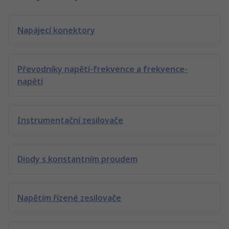
Napájecí konektory
Převodníky napětí-frekvence a frekvence-
napětí
Instrumentační zesilovače
Diody s konstantním proudem
Napětím řízené zesilovače