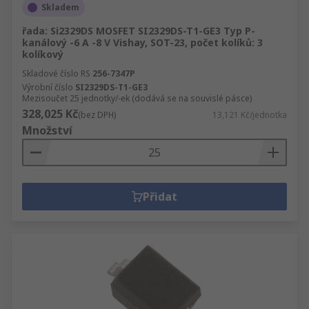
Skladem
řada: Si2329DS MOSFET SI2329DS-T1-GE3 Typ P-
kanálový -6 A -8 V Vishay, SOT-23, počet kolíků: 3
kolíkový
Skladové číslo RS
256-7347P
Výrobní číslo
SI2329DS-T1-GE3
Mezisoučet 25 jednotky/-ek (dodává se na souvislé pásce)
328,025 Kč
(bez DPH)
13,121 Kč/jednotka
Množství
Přidat