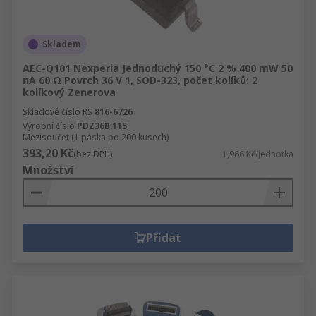
Skladem
AEC-Q101 Nexperia Jednoduchý 150 °C 2 % 400 mW 50
nA 60 Ω Povrch 36 V 1, SOD-323, počet kolíků: 2
kolíkový Zenerova
Skladové číslo RS
816-6726
Výrobní číslo
PDZ36B,115
Mezisoučet (1 páska po 200 kusech)
393,20 Kč
(bez DPH)
1,966 Kč/jednotka
Množství
Přidat