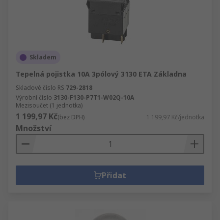
Skladem
Tepelná pojistka 10A 3pólový 3130 ETA Základna
Skladové číslo RS
729-2818
Výrobní číslo
3130-F130-P7T1-W02Q-10A
Mezisoučet (1 jednotka)
1 199,97 Kč
(bez DPH)
1 199,97 Kč/jednotka
Množství
Přidat