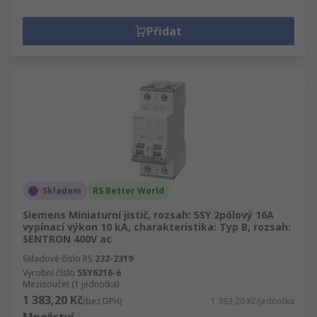
Přidat
Skladem
RS Better World
Siemens Miniaturní jistič, rozsah: 5SY 2pólový 16A
vypínací výkon 10 kA, charakteristika: Typ B, rozsah:
SENTRON 400V ac
Skladové číslo RS
232-2319
Výrobní číslo
5SY6216-6
Mezisoučet (1 jednotka)
1 383,20 Kč
(bez DPH)
1 383,20 Kč/jednotka