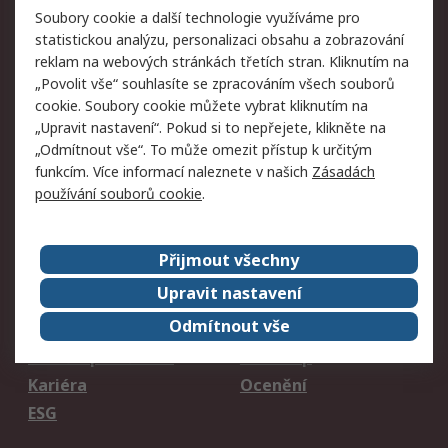
Soubory cookie a další technologie využíváme pro
Vrácení zboží
statistickou analýzu, personalizaci obsahu a zobrazování
reklam na webových stránkách třetích stran. Kliknutím na
Právní
„Povolit vše“ souhlasíte se zpracováním všech souborů
cookie. Soubory cookie můžete vybrat kliknutím na
Autorská práva
Obchodní podmínky
„Upravit nastavení“. Pokud si to nepřejete, klikněte na
společnosti RS
„Odmítnout vše“. To může omezit přístup k určitým
Prohlášení o ochraně
Zabezpečení
funkcím. Více informací naleznete v našich
Zásadách
údajů
elektronické pošty
používání souborů cookie
.
Zásady pro soubory
Zásady ochrany
cookie
osobních údajů
Přijmout všechny
O naší společnosti
Upravit nastavení
Odmítnout vše
Celosvětově
Kontakt
O naší společnosti
RS Group
Kariéra
Ocenění
ESG