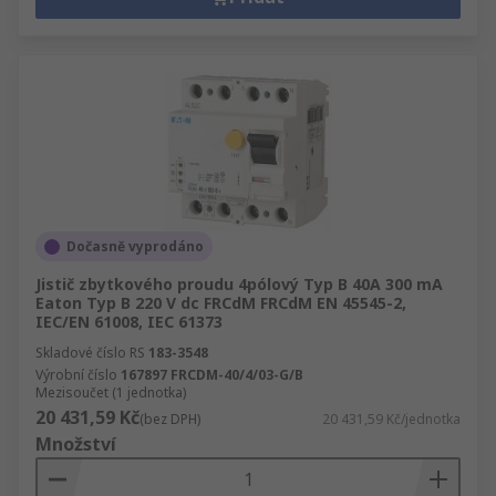
Dočasně vyprodáno
Jistič zbytkového proudu 4pólový Typ B 40A 300 mA
Eaton Typ B 220 V dc FRCdM FRCdM EN 45545-2,
IEC/EN 61008, IEC 61373
Skladové číslo RS
183-3548
Výrobní číslo
167897 FRCDM-40/4/03-G/B
Mezisoučet (1 jednotka)
20 431,59 Kč
(bez DPH)
20 431,59 Kč/jednotka
Množství