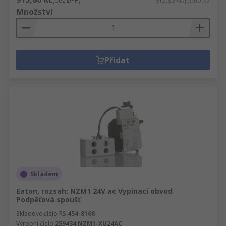
(bez DPH)
915,80 Kč/jednotka
Množství
Přidat
Skladem
Eaton, rozsah: NZM1 24V ac Vypínací obvod
Podpěťová spoušť
Skladové číslo RS
454-8168
Výrobní číslo
259434 NZM1-XU24AC