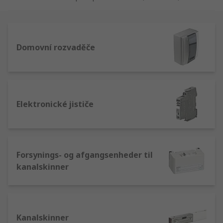
řízení a správu elektrických systémů. Naše
nabídka jističů zahrnuje domovní jističe MCB,
RCBO, RCCB a také tepelné automobilové a
magnetické vypínače.
Domovní rozvaděče
Elektronické jističe
Forsynings- og afgangsenheder til
kanalskinner
Kanalskinner