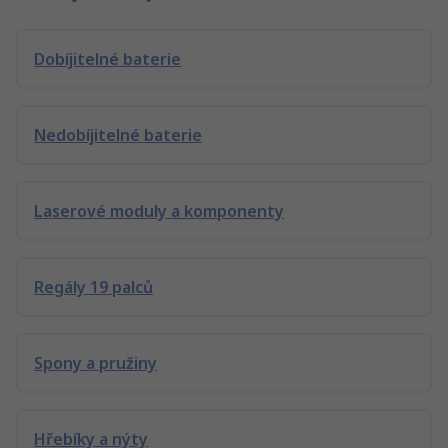
Dobíjitelné baterie
Nedobíjitelné baterie
Laserové moduly a komponenty
Regály 19 palců
Spony a pružiny
Hřebíky a nýty