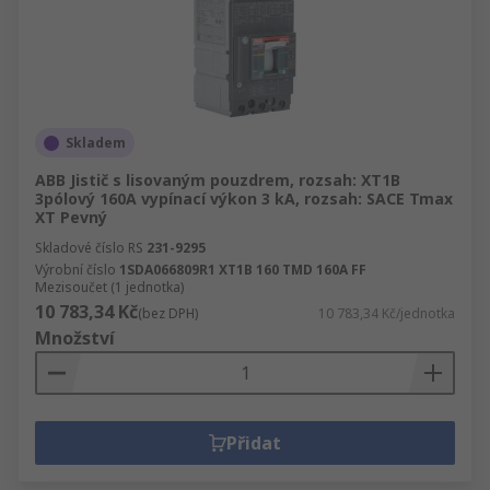
Skladem
ABB Jistič s lisovaným pouzdrem, rozsah: XT1B
3pólový 160A vypínací výkon 3 kA, rozsah: SACE Tmax
XT Pevný
Skladové číslo RS
231-9295
Výrobní číslo
1SDA066809R1 XT1B 160 TMD 160A FF
Mezisoučet (1 jednotka)
10 783,34 Kč
(bez DPH)
10 783,34 Kč/jednotka
Množství
Přidat