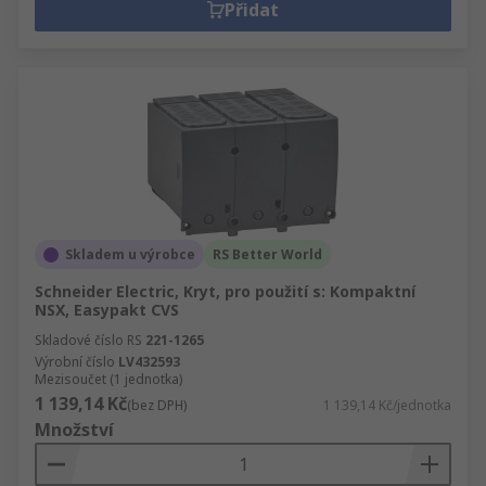
Přidat
Skladem u výrobce
RS Better World
Schneider Electric, Kryt, pro použití s: Kompaktní
NSX, Easypakt CVS
Skladové číslo RS
221-1265
Výrobní číslo
LV432593
Mezisoučet (1 jednotka)
1 139,14 Kč
(bez DPH)
1 139,14 Kč/jednotka
Množství