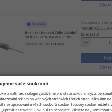
Data
Mezisoučet (1 balení 
Skladem
199,80 Kč
(bez DPH
Rezistor Kovová fólie Axiální
Množství
10 kΩ 0.25 % 0.4 W RS PRO
Skladové číslo RS
174-3040
Př
Data
ujeme vaše soukromí
Mezisoučet (1 balení 
Skladem
55,58 Kč
(bez DPH)
kie a další technologie využíváme pro statistickou analýzu, personal
Rezistor Uhlíkový film Axiální,
Množství
brazování reklam na webových stránkách třetích stran. Kliknutím na 
řada: RS 680 Ω 5 % 0.25 W RS
PRO
síte se zpracováním všech souborů cookie. Soubory cookie můžete 
a „Upravit nastavení“. Pokud si to nepřejete, klikněte na „Odmítnout v
Skladové číslo RS
707-7656