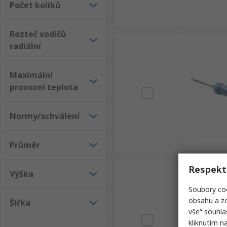
Počet kolíků
Rozteč vodičů
radiální
Maximální
provozní teplota
Normy/schválení
Průměr
Respekt
Výška
Soubory coo
obsahu a zo
Šířka
vše“ souhla
kliknutím n