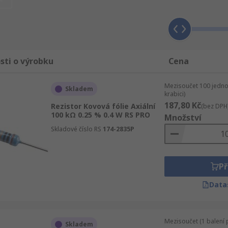
v automobilovém průmyslu, telekomunikacích a výrobě zdrav
í vyžadováno pájení.
sti o výrobku
Cena
tvorem jsou s vinutým vodičem a axiálními komponenty:
Mezisoučet 100 jedno
Skladem
krabici)
abicové formáty s vývody na obou koncích. Používají se pro ap
187,80 Kč
Rezistor Kovová fólie Axiální
(bez DPH
100 kΩ 0.25 % 0.4 W RS PRO
Množství
 omotané kolem keramického, plastového nebo sklolaminátov
Skladové číslo RS
174-2835P
Př
Data
Mezisoučet (1 balení 
Skladem