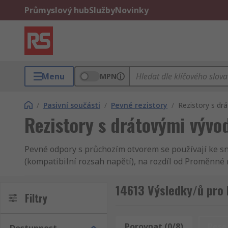
Průmyslový hub
Služby
Novinky
Menu
MPN
/
Pasivní součásti
/
Pevné rezistory
/
Rezistory s dr
Rezistory s drátovými vývo
Pevné odpory s průchozím otvorem se používají ke s
(kompatibilní rozsah napětí), na rozdíl od Proměnné 
Pevné rezistory s průchozím otvorem jsou vyrobeny z 
14613 Výsledky/ů pro 
ohebné vodiče, které jsou vloženy (automaticky nebo 
Filtry
Kde jsou pevné rezistory s průchozím otvorem
Porovnat (0/8)
Rese