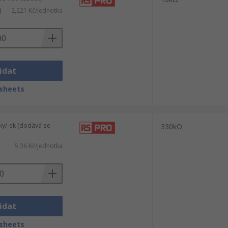
)
2,221 Kč/jednotka
idat
sheets
ky/-ek (dodává se
330kΩ
5,36 Kč/jednotka
idat
sheets