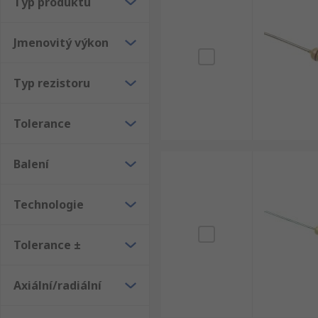
Typ produktu
Jmenovitý výkon
Typ rezistoru
Tolerance
Balení
Technologie
Tolerance ±
Axiální/radiální