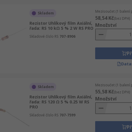
Mezisoučet (1 balení 
Skladem
58,54 Kč
(bez DPH)
Rezistor Uhlíkový film Axiální,
Množství
řada: RS 10 kΩ 5 % 2 W RS PRO
Skladové číslo RS
707-8906
Př
Data
Mezisoučet (1 balení 
Skladem
55,58 Kč
(bez DPH)
Rezistor Uhlíkový film Axiální,
Množství
řada: RS 120 Ω 5 % 0.25 W RS
PRO
Skladové číslo RS
707-7599
Př