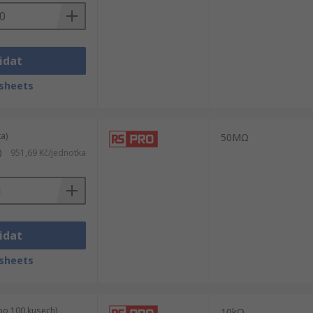
idat
sheets
a)
50MΩ
)
951,69 Kč/jednotka
idat
sheets
po 100 kusech)
10kΩ