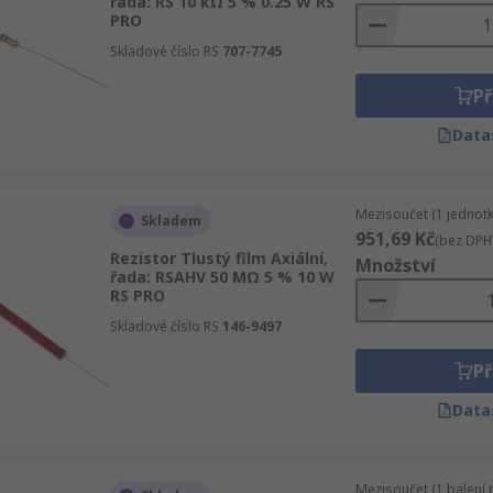
řada: RS 10 kΩ 5 % 0.25 W RS
PRO
Skladové číslo RS
707-7745
Př
Data
Mezisoučet (1 jednotk
Skladem
951,69 Kč
(bez DPH
Rezistor Tlustý film Axiální,
Množství
řada: RSAHV 50 MΩ 5 % 10 W
RS PRO
Skladové číslo RS
146-9497
Př
Data
Mezisoučet (1 balení 