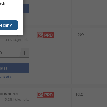
ách
idat
sheets
šechny
po 10 kusech)
470Ω
4,172 Kč/jednotka
idat
sheets
po 10 kusech)
10kΩ
5,558 Kč/jednotka