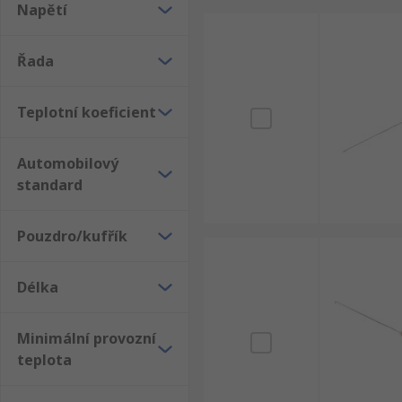
Napětí
Řada
Teplotní koeficient
Automobilový
standard
Pouzdro/kufřík
Délka
Minimální provozní
teplota