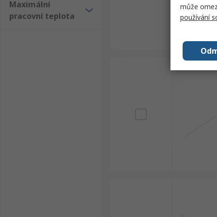
Maximální
může omezit
pracovní teplota
používání 
Odm