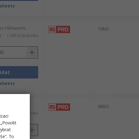
sheets
po 100 kusech)
10kΩ
)
1,998 Kč/jednotka
idat
sheets
po 10 kusech)
680Ω
5,558 Kč/jednotka
izaci
„Povolit
vybrat
še“. To