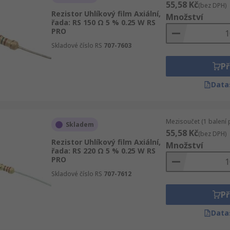
55,58 Kč
(bez DPH)
Rezistor Uhlíkový film Axiální,
Množství
řada: RS 150 Ω 5 % 0.25 W RS
PRO
Skladové číslo RS
707-7603
Př
Data
Mezisoučet (1 balení 
Skladem
55,58 Kč
(bez DPH)
Rezistor Uhlíkový film Axiální,
Množství
řada: RS 220 Ω 5 % 0.25 W RS
PRO
Skladové číslo RS
707-7612
Př
Data