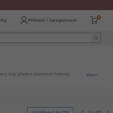
0
ilky
Přihlásit / Zaregistrovat
dpory mají předem stanovené hodnoty
Více
yžaduje vysokou toleranci. Mají dlouhé,
Stáhnout do CSV
1
z
731