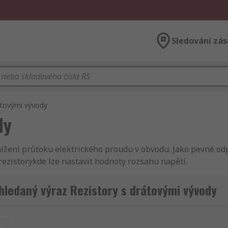
Sledování zás
átovými vývody
dy
nížení průtoku elektrického proudu v obvodu. Jako pevné o
rezistorykde lze nastavit hodnoty rozsahu napětí.
kovové fólie pro obecné použití nebo uhlíkové fólie, která v
hledaný výraz Rezistory s drátovými vývody
ručně) do otvorů v deskách plošných spojů.
 používány?
t