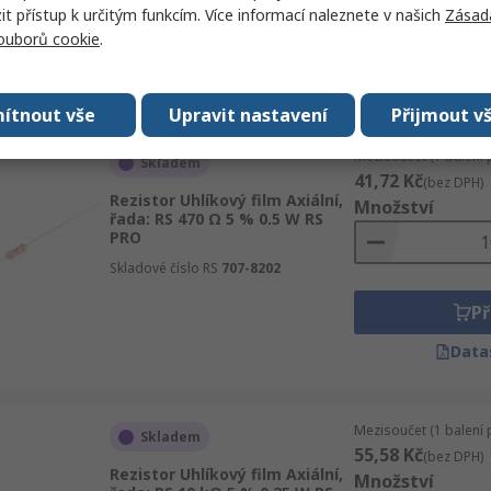
 přístup k určitým funkcím. Více informací naleznete v našich
Zásad
Př
souborů cookie
.
Data
ítnout vše
Upravit nastavení
Přijmout v
Mezisoučet (1 balení 
Skladem
41,72 Kč
(bez DPH)
Rezistor Uhlíkový film Axiální,
Množství
řada: RS 470 Ω 5 % 0.5 W RS
PRO
Skladové číslo RS
707-8202
Př
Data
Mezisoučet (1 balení 
Skladem
55,58 Kč
(bez DPH)
Rezistor Uhlíkový film Axiální,
Množství