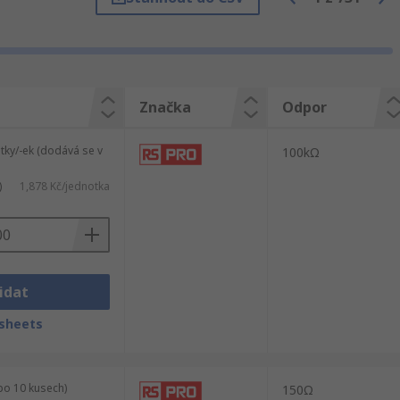
otnických zařízení. Nejvhodnější jsou pro
Značka
Odpor
tky/-ek (dodává se v
100kΩ
likace na krátké vzdálenosti.
)
1,878 Kč/jednotka
ého jádra, které poskytuje vyšší výkon.
idat
sheets
po 10 kusech)
150Ω