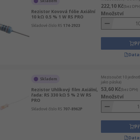
Skladem
222,10 Kč
(bez DPH
Rezistor Kovová fólie Axiální
Množství
10 kΩ 0.5 % 1 W RS PRO
Skladové číslo RS
174-2923
Př
Data
Mezisoučet 10 jednot
Skladem
jako páska)
53,60 Kč
Rezistor Uhlíkový film Axiální,
(bez DPH)
řada: RS 330 kΩ 5 % 2 W RS
Množství
PRO
Skladové číslo RS
707-8962P
Př
Data