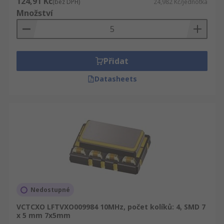
124,91 Kč
(bez DPH)
24,982 Kč/jednotka
Množství
Přidat
Datasheets
Nedostupné
VCTCXO LFTVXO009984 10MHz, počet kolíků: 4, SMD 7
x 5 mm 7x5mm