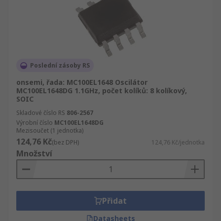
Poslední zásoby RS
onsemi, řada: MC100EL1648 Oscilátor
MC100EL1648DG 1.1GHz, počet kolíků: 8 kolíkový,
SOIC
Skladové číslo RS
806-2567
Výrobní číslo
MC100EL1648DG
Mezisoučet (1 jednotka)
124,76 Kč
(bez DPH)
124,76 Kč/jednotka
Množství
Přidat
Datasheets