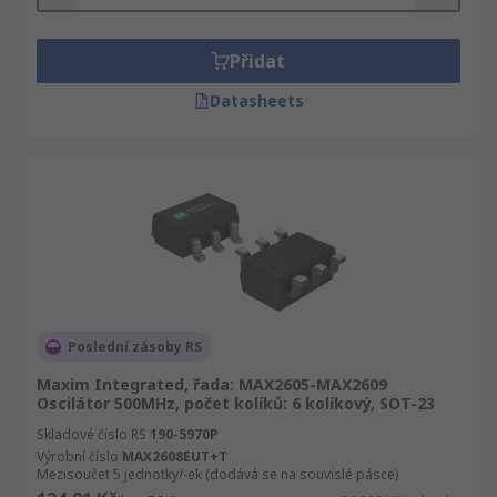
značky, dostupnosti nebo alfabeticky.
Nezapomeňte se podívat i na RS Informační
Zónu, která obsahují více než 100.000 stran
Přidat
technických dat a podpory pro všechny Napětím
Datasheets
řízené oscilátory výrobky, jejich používání stejně
jako bezpečnostní rady a opatření.
Poslední zásoby RS
Maxim Integrated, řada: MAX2605-MAX2609
Oscilátor 500MHz, počet kolíků: 6 kolíkový, SOT-23
Skladové číslo RS
190-5970P
Výrobní číslo
MAX2608EUT+T
Mezisoučet 5 jednotky/-ek (dodává se na souvislé pásce)