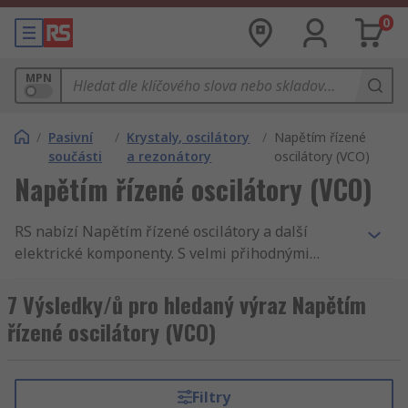
0
MPN
/
Pasivní
/
Krystaly, oscilátory
/
Napětím řízené
součásti
a rezonátory
oscilátory (VCO)
Napětím řízené oscilátory (VCO)
RS nabízí Napětím řízené oscilátory a další
elektrické komponenty. S velmi přihodnými
cenami, akreditovanými výrobky a kvalitním
servisem, není žádné překvapení, že jsme
7 Výsledky/ů pro hledaný výraz Napětím
celosvětově známí jako jeden z nejlepších
řízené oscilátory (VCO)
dodavatelů produktů. U nás naleznete Napětím
řízené oscilátory, Silikonové oscilátory a
Keramické rezonátory. Kupujete-li Napětím
Filtry
řízené oscilátory ve velkém nebo jen jednotlivý