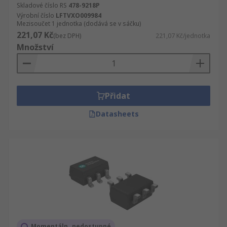
Skladové číslo RS
478-9218P
Výrobní číslo
LFTVXO009984
Mezisoučet 1 jednotka (dodává se v sáčku)
221,07 Kč
(bez DPH)
221,07 Kč/jednotka
Množství
Přidat
Datasheets
Momentáln_ nedostupné