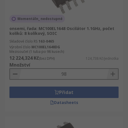
Momentáln_ nedostupné
onsemi, řada: MC100EL1648 Oscilátor 1.1GHz, počet
kolíků: 8 kolíkový, SOIC
Skladové číslo RS
163-0465
Výrobní číslo
MC100EL1648DG
Mezisoučet (1 tuba po 98 kusech)
12 224,324 Kč
(bez DPH)
124,738 Kč/jednotka
Množství
Přidat
Datasheets