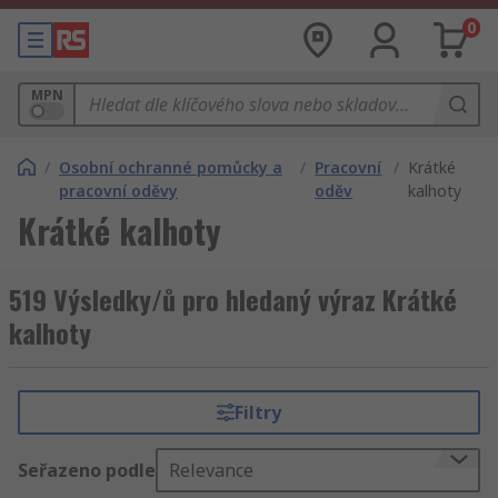
0
MPN
/
Osobní ochranné pomůcky a
/
Pracovní
/
Krátké
pracovní oděvy
oděv
kalhoty
Krátké kalhoty
519 Výsledky/ů pro hledaný výraz Krátké
kalhoty
Filtry
Seřazeno podle
Relevance