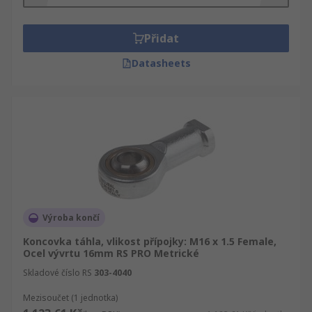
koupit kvalitní průmyslové, elektronické zboží a
náhradní díly.
Přidat
Datasheets
Výroba končí
Koncovka táhla, vlikost přípojky: M16 x 1.5 Female,
Ocel vývrtu 16mm RS PRO Metrické
Skladové číslo RS
303-4040
Mezisoučet (1 jednotka)