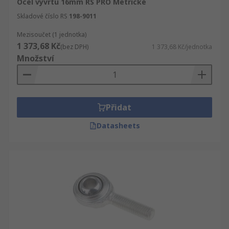
Ocel vývrtu 16mm RS PRO Metrické
Skladové číslo RS
198-9011
Mezisoučet (1 jednotka)
1 373,68 Kč
(bez DPH)
1 373,68 Kč/jednotka
Množství
Přidat
Datasheets