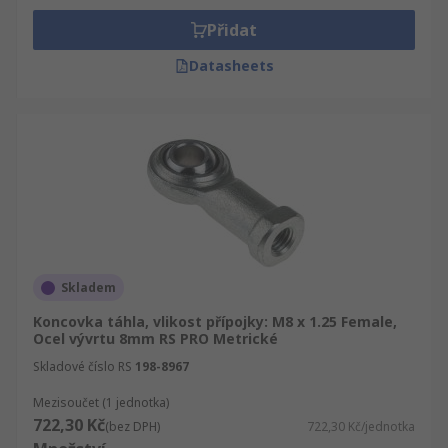
Přidat
Datasheets
Skladem
Koncovka táhla, vlikost přípojky: M8 x 1.25 Female,
Ocel vývrtu 8mm RS PRO Metrické
Skladové číslo RS
198-8967
Mezisoučet (1 jednotka)
722,30 Kč
(bez DPH)
722,30 Kč/jednotka