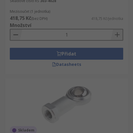
Skladové číslo RS
303-4028
Mezisoučet (1 jednotka)
418,75 Kč
(bez DPH)
418,75 Kč/jednotka
Množství
Přidat
Datasheets
Skladem