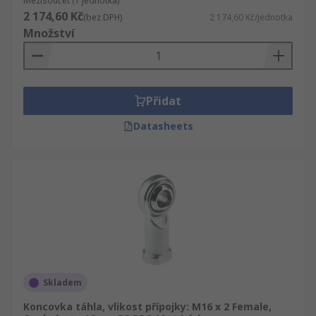
Mezisoučet (1 jednotka)
2 174,60 Kč
(bez DPH)
2 174,60 Kč/jednotka
Množství
Přidat
Datasheets
Skladem
Koncovka táhla, vlikost přípojky: M16 x 2 Female,