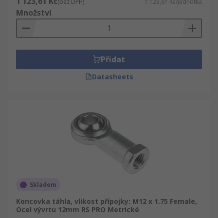
1 123,61 Kč
(bez DPH)
1 123,61 Kč/jednotka
Množství
Přidat
Datasheets
Skladem
Koncovka táhla, vlikost přípojky: M12 x 1.75 Female,
Ocel vývrtu 12mm RS PRO Metrické