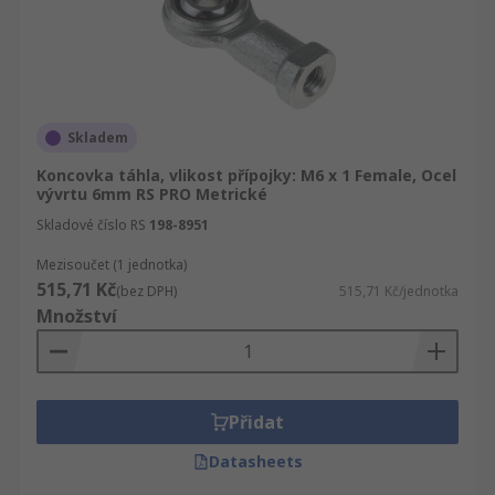
Skladem
Koncovka táhla, vlikost přípojky: M6 x 1 Female, Ocel
vývrtu 6mm RS PRO Metrické
Skladové číslo RS
198-8951
Mezisoučet (1 jednotka)
515,71 Kč
(bez DPH)
515,71 Kč/jednotka
Množství
Přidat
Datasheets