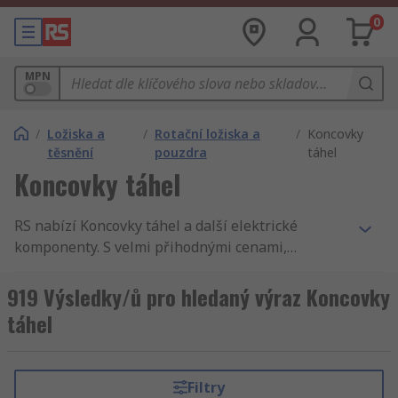
0
MPN
/
Ložiska a
/
Rotační ložiska a
/
Koncovky
těsnění
pouzdra
táhel
Koncovky táhel
RS nabízí Koncovky táhel a další elektrické
komponenty. S velmi přihodnými cenami,
akreditovanými výrobky a kvalitním servisem,
není žádné překvapení, že jsme celosvětově
919 Výsledky/ů pro hledaný výraz Koncovky
známí jako jeden z nejlepších dodavatelů
táhel
produktů. U nás naleznete Koncovky táhel,
Kulové kloubové spojky a Naklápěcí ložiska. RS
jsou vždy v souladu s nejvyššími standarty na
Filtry
trhu, což znamená, že když hledáte Koncovky